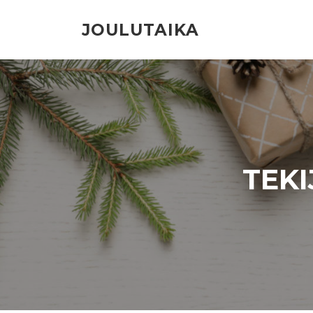
Siirry
suoraan
JOULUTAIKA
sisältöön
TEKI