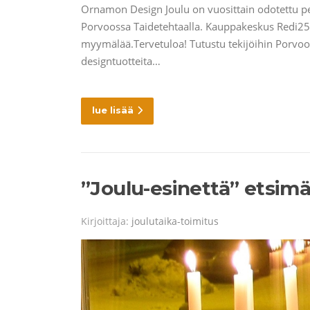
Ornamon Design Joulu on vuosittain odotettu pe
Porvoossa Taidetehtaalla. Kauppakeskus Redi25.-
myymälää.Tervetuloa! Tutustu tekijöihin Porvoon
designtuotteita…
lue lisää
”Joulu-esinettä” etsim
Kirjoittaja:
joulutaika-toimitus