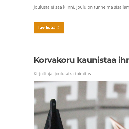
Joulusta ei saa kiinni, joulu on tunnelma sisäll
lue lisää
Korvakoru kaunistaa i
Kirjoittaja:
joulutaika-toimitus