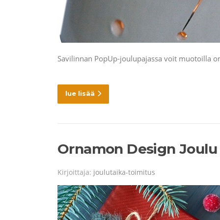
Savilinnan PopUp-joulupajassa voit muotoilla oma
lue lisää
Ornamon Design Joulu
Kirjoittaja:
joulutaika-toimitus