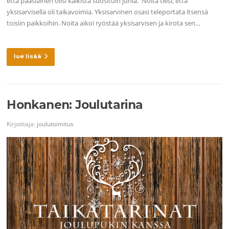
että pääsiäinen olisi kaikista suosituin juhla. Noita tiesi, että
yksisarvisella oli taikavoimia. Yksisarvinen osasi teleportata itsensä
toisiin paikkoihin. Noita aikoi ryöstää yksisarvisen ja kirota sen…
lue lisää
Honkanen: Joulutarina
Kirjoittaja:
joulutoimitus