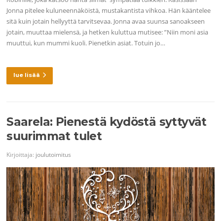
Jonna pitelee kuluneennäköistä, mustakantista vihkoa. Hän kääntelee
sitä kuin jotain hellyyttä tarvitsevaa. Jonna avaa suunsa sanoakseen
jotain, muuttaa mielensä, ja hetken kuluttua mutisee: ”Niin moni asia
muuttui, kun mummi kuoli. Pienetkin asiat. Totuin jo…
lue lisää
Saarela: Pienestä kydöstä syttyvät
suurimmat tulet
Kirjoittaja:
joulutoimitus