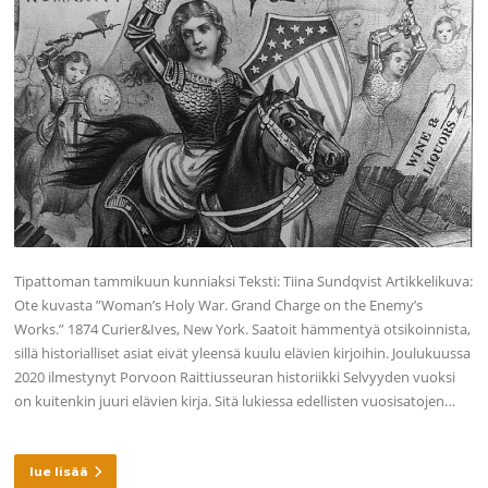
Tipattoman tammikuun kunniaksi Teksti: Tiina Sundqvist Artikkelikuva:
Ote kuvasta ”Woman’s Holy War. Grand Charge on the Enemy’s
Works.” 1874 Curier&Ives, New York. Saatoit hämmentyä otsikoinnista,
sillä historialliset asiat eivät yleensä kuulu elävien kirjoihin. Joulukuussa
2020 ilmestynyt Porvoon Raittiusseuran historiikki Selvyyden vuoksi
on kuitenkin juuri elävien kirja. Sitä lukiessa edellisten vuosisatojen…
lue lisää