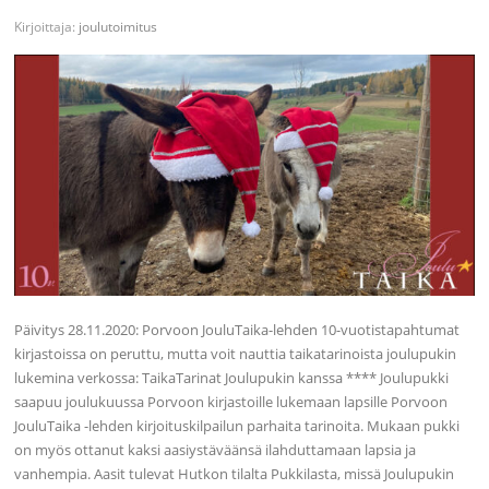
Kirjoittaja:
joulutoimitus
Päivitys 28.11.2020: Porvoon JouluTaika-lehden 10-vuotistapahtumat
kirjastoissa on peruttu, mutta voit nauttia taikatarinoista joulupukin
lukemina verkossa: TaikaTarinat Joulupukin kanssa **** Joulupukki
saapuu joulukuussa Porvoon kirjastoille lukemaan lapsille Porvoon
JouluTaika -lehden kirjoituskilpailun parhaita tarinoita. Mukaan pukki
on myös ottanut kaksi aasiystäväänsä ilahduttamaan lapsia ja
vanhempia. Aasit tulevat Hutkon tilalta Pukkilasta, missä Joulupukin