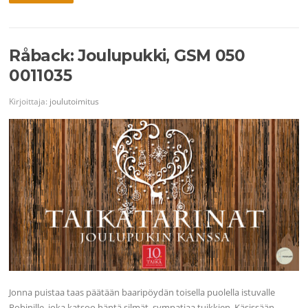
Råback: Joulupukki, GSM 050
0011035
Kirjoittaja:
joulutoimitus
Jonna puistaa taas päätään baaripöydän toisella puolella istuvalle
Robinille, joka katsoo häntä silmät sympatiaa tuikkien. Käsissään