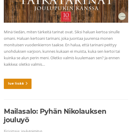
Minä tiedän, miten tärkeitä tarinat ovat. Siksi haluan kertoa sinulle
omani. Haluan kertoani tarinani, joka juontaa juurensa monen
monituisen vuodenkierron taakse. En halua, että tarinani peittyy
unohduksen varjoon, kunnes kukaan ei muista, kuka sen kertoi tai
kuinka se alun perin meni. Oletko valmis kuulemaan sen? Ja ennen
kaikkea: oletko valmis…
lue lisää
Mailasalo: Pyhän Nikolauksen
jouluyö
Kirjoittaja:
joulutoimitus