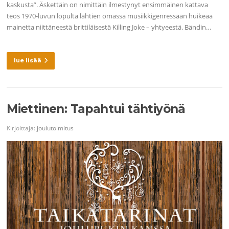
kaskusta”. Äskettäin on nimittäin ilmestynyt ensimmäinen kattava
teos 1970-luvun lopulta lähtien omassa musiikkigenressään huikeaa
mainetta niittäneestä brittiläisestä Killing Joke – yhtyeestä. Bändin…
lue lisää
Miettinen: Tapahtui tähtiyönä
Kirjoittaja:
joulutoimitus