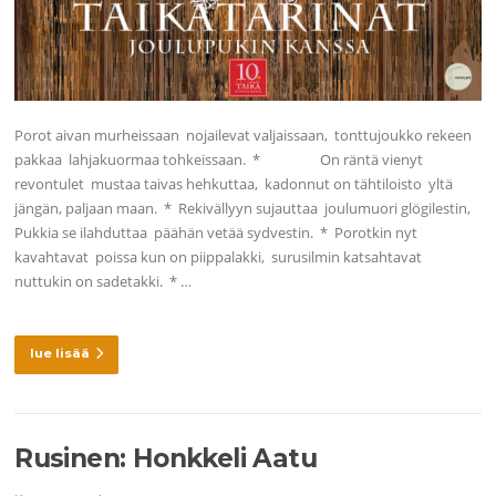
Porot aivan murheissaan nojailevat valjaissaan, tonttujoukko rekeen
pakkaa lahjakuormaa tohkeissaan. * On räntä vienyt
revontulet mustaa taivas hehkuttaa, kadonnut on tähtiloisto yltä
jängän, paljaan maan. * Rekivällyyn sujauttaa joulumuori glögilestin,
Pukkia se ilahduttaa päähän vetää sydvestin. * Porotkin nyt
kavahtavat poissa kun on piippalakki, surusilmin katsahtavat
nuttukin on sadetakki. * …
lue lisää
Rusinen: Honkkeli Aatu