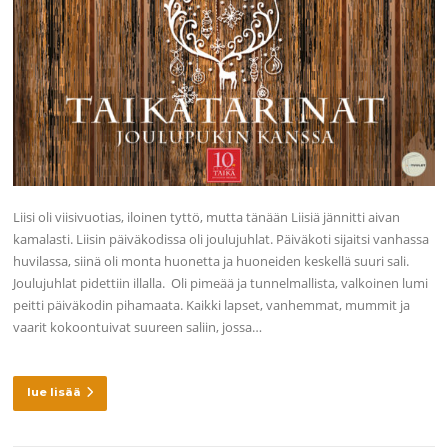
Liisi oli viisivuotias, iloinen tyttö, mutta tänään Liisiä jännitti aivan
kamalasti. Liisin päiväkodissa oli joulujuhlat. Päiväkoti sijaitsi vanhassa
huvilassa, siinä oli monta huonetta ja huoneiden keskellä suuri sali.
Joulujuhlat pidettiin illalla. Oli pimeää ja tunnelmallista, valkoinen lumi
peitti päiväkodin pihamaata. Kaikki lapset, vanhemmat, mummit ja
vaarit kokoontuivat suureen saliin, jossa…
lue lisää