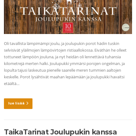
Oli tavallista lämpimämpi joulu, ja joulupukin porot hädin tuskin
selvisivät yläilmojen lämpövirtojen ristiaallokossa. Eiväthän he olleet
tottuneet lämpöön jouluna, ja nyt heidän oli lennettävä tuhansia
kilometrejä merten halki. Joulupukki ymmärsi porojen ongelman, ja
lopulta tajusi laskeutua pienelle saarelle meren tummien aaltojen
keskelle. Porot lysähtivät maahan lepäämään ja joulupukki havaitsi
etäältä…
lue lisää
TaikaTarinat Joulupukin kanssa