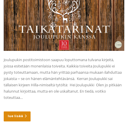
Joulupukin postitoimistoon saapuu loputtomana tulvana kirjeitä,
joissa esitetään monenlaisia toiveita. Kaikkia toiveita Joulupukki ei
pysty toteuttamaan, mutta hän yrittää parhaansa mukaan ilahduttaa
jokaista ⎼ se on hänen elämäntehtävänsä. Kerran Joulupukki sai
tällaisen kirjeen Hilla-nimiseltä tytöltä: Hei Joulupukki Olen jo pitkään
halunnut kirjoittaa, mutta en ole uskaltanut. En tiedä, voitko
toteuttaa…
lue lisää