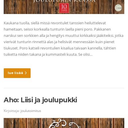
Kaukana tuolla, siellä missä revontulet tanssien heiluttelevat
hameitaan, seisoi korkealla tunturin laella pieni poro. Pakkanen
narskui sen sorkkien alla ja hengitys muuttui kirkkaiksi jääkiteiksi, jotka
vierivät tunturin rinnettä alas ja helisivät mennessään kuin pienet
tiukuset. Poro katseli revontulien kisailua taivaan kannella, tähtien
tuiketta niiden takana ja kummasteli kuuta. Se olisi…
lue lisää
Aho: Liisi ja joulupukki
Kirjoittaja:
joulutoimitus