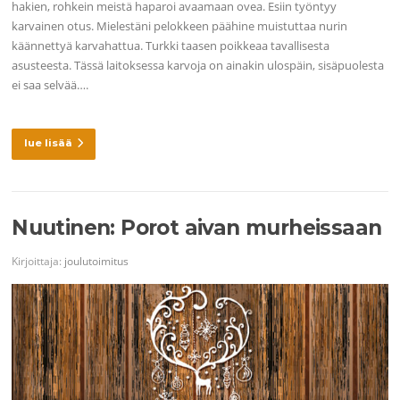
hakien, rohkein meistä haparoi avaamaan ovea. Esiin työntyy
karvainen otus. Mielestäni pelokkeen päähine muistuttaa nurin
käännettyä karvahattua. Turkki taasen poikkeaa tavallisesta
asusteesta. Tässä laitoksessa karvoja on ainakin ulospäin, sisäpuolesta
ei saa selvää….
lue lisää
Nuutinen: Porot aivan murheissaan
Kirjoittaja:
joulutoimitus