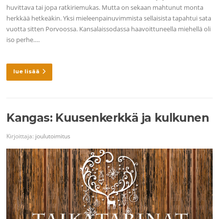
huvittava tai jopa ratkiriemukas. Mutta on sekaan mahtunut monta
herkkää hetkeäkin. Yksi mieleenpainuvimmista sellaisista tapahtui sata
vuotta sitten Porvoossa. Kansalaissodassa haavoittuneella miehellä oli
iso perhe….
lue lisää
Kangas: Kuusenkerkkä ja kulkunen
Kirjoittaja:
joulutoimitus