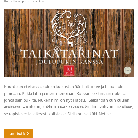
Kirjoittaja:
joulutoimitus
Kuuntelen eteisessä, kuinka kulkusten ääni loittonee ja hiipuu ulos
pimeään. Pukki lähti ja meni menojaan. Rupean leikkimään nukella,
jonka sain pukilta. Nuken nimi on nyt Hapsu. Säikähdän kun kuulen
eteisestä: – Kukkuu, kukkuu. Oven takaa se kuuluu, kukkuu uudelleen,
se räpistelee tai oikeasti kolistelee. Siellä on iso käki. Nyt se…
lue lisää