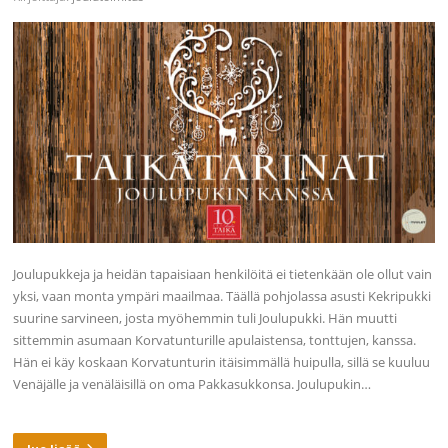
Joulupukkeja ja heidän tapaisiaan henkilöitä ei tietenkään ole ollut vain
yksi, vaan monta ympäri maailmaa. Täällä pohjolassa asusti Kekripukki
suurine sarvineen, josta myöhemmin tuli Joulupukki. Hän muutti
sittemmin asumaan Korvatunturille apulaistensa, tonttujen, kanssa.
Hän ei käy koskaan Korvatunturin itäisimmällä huipulla, sillä se kuuluu
Venäjälle ja venäläisillä on oma Pakkasukkonsa. Joulupukin…