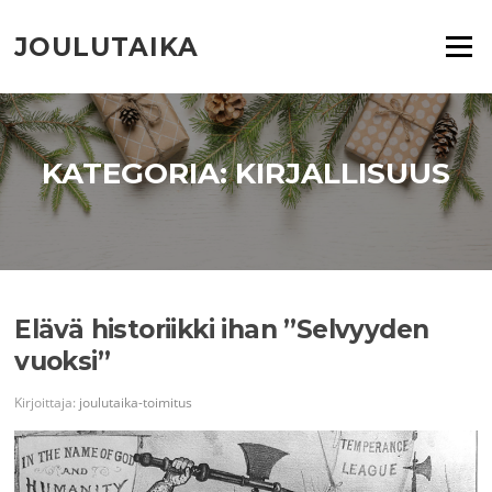
Siirry
suoraan
JOULUTAIKA
Valikko
sisältöön
KATEGORIA:
KIRJALLISUUS
Elävä historiikki ihan ”Selvyyden
vuoksi”
Kirjoittaja:
joulutaika-toimitus