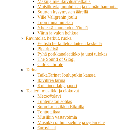
Makuja mielikuvitusmatkalla
Muistikuvia, unohdusta ja elämän haurautta
Suurten kysymysten äärellä
Ville Vallgrenin joulu
Tuon minä muistan
Yhdessä kauneuden äärellä
Värin ja valon hehkua
Ravintolat, herkut, ruoka
Eettistä herkuttelua taiteen keskellä
Piparipäivä
Pyhä porkkanalaatikko ja uusi tulokas
The Sound of Glögi
Café Cabriole
Tarinat
TaikaTarinat Joulupukin kanssa
Ikivihreä tarina
Kultainen lahjapaperi
Teatteri, musiikki ja elokuvat
Metoo#olavi
Tuntematon sotilas
Suomi-musiikkia Etkoilla
Tonttutaikaa
Musiikin vastavoimia
Musiikki puhuu sielulle ja sydämelle
€uroviisut