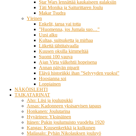
Star Wars lennättää kaukaiseen galaksiin
Täti Monika ja Saiturittaren Joulu
Makar Tsudra
Yleinen
Enkelit, tarua vai totta
”Huomenna, jos Jumala suo…”
Uusi alku
Kultaa, suitsuketta ja mirhaa
Liikettä tähtitaivaalla
Kuusen oksilla kimmeltää
Suomi 100 vauva
Ajan Virta välkehtii hopeisena
Annan päivän piparit
Elävä historiikki ihan ”Selvyyden vuoksi”
Hoosianna soi
Loppiainen
NÄKÖISLEHTI
TAIKATARINAT
Aho: Liisi ja joulupukki
Ansas: Kadonneen yksisarvisen tapaus
Honkanen: Joulutarina
Hyvärinen: Yksinäinen
Itänen: Pukin joulumuisto vuodelta 1920
Kangas: Kuusenkerkkä ja kulkunen
Mailasalo: Pyhän Nikolauksen jouluyö