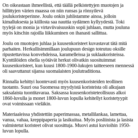
On oikeastaan ihmeellistä, että täällä pelkistettyjen muotojen ja
hillittyjen värien maassa on niin runsas ja rönsyilevä
joulukoristeperinne. Joulu onkin juhlistamme ainoa, jolloin
kimalluksesta ja kiillosta saa nauttia sydämen kyllyydestä. Toki
tyylejä on monia ja virtaviivaisuuskin sopii juhlaan, mutta jouluna
myös kitschin rajoilla liikkuminen on ihanasti sallittua.
Joulu on muotojen juhlaa ja kuusenkoristeet kuvastavat tätä mitä
parhaiten. Herkullisimmillaan joulupuun design toteutuu oksille
ripustettavissa konvehdeissa, karamelleissa ja suklaakoristeissa.
Kynttilöiden ohella syötävät herkut olivatkin suosituimmat
kuusenkoristeet, kun kuusi 1800-1900-lukujen taitteeseen mennessä
oli saavuttanut sijansa suomalaisten joulutraditiona.
Rinnalla kehittyi luontevasti myös kuusenkoristeiden teollinen
tuotanto. Suuri osa Suomessa myydyistä koristeista oli alkujaan
saksalaista tuontitavaraa. Saksassa kuusenkoristeteollisuus alkoi
1860-luvulla ja monet 1800-luvun lopulla kehitellyt koristetyypit
ovat voimissaan vieläkin.
Materiaaleissa yhdistettiin paperimassaa, metallilankaa, lamettaa,
vanua, vahaa, kreppipaperia ja lasikuitua. Myös posliinista ja lasista
valmistetut koristeet olivat suosittuja. Muovi astui kuvioihin 1950-
luvun lopulla.