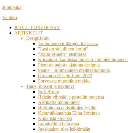
Siirry
Joulutaika
suoraan
Valikko
sisältöön
JOULU PORVOOSSA
ARTIKKELIT
DesignJoulu
Joulunhenki tuikkujen loisteessa
”Lasi on sielullinen kotini”
”Joulu-esinettä” etsimässä
Korvakoru kaunistaa ihmisen, himmeli huoneen
Pienestä pajasta ajatonta designia
Sauna – suomalainen meditaatiomuoto
Ornamon Design Joulu 2022
Porvoosta muotoilun mekka
Taide, museot ja näyttelyt
Erik Bruun
Heleän vihreää ja pastellin punaista
Aistikasta muotokieltä
Herkuttelua entisaikojen tyyliin
Keramiikkataitaja Elina Sorainen
Kuparista kuvaksi
Luontoäidin helmassa
Juoskaahan ulos leikkimään