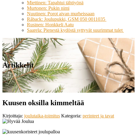
Miettinen: Tapahtui tähtiyönä
Murtonen: Pukin nimi
Nuutinen: Porot aivan murheissaan
Råback: Joulupukki, GSM 050 0011035
Rusinen: Honkkeli Aatu
Saarela: Pienestä kydöstä syttyvät suurimmat tulet
Artikkelit
Kuusen oksilla kimmeltää
Kirjoittaja:
joulutaika-toimitus
Kategoria:
perinteet ja tavat