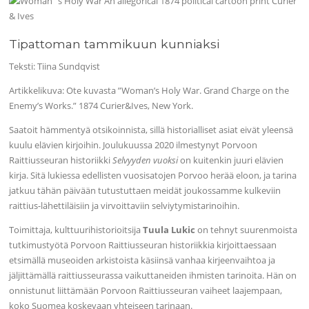
Tipattoman tammikuun kunniaksi
Teksti: Tiina Sundqvist
Artikkelikuva: Ote kuvasta ”Woman’s Holy War. Grand Charge on the
Enemy’s Works.” 1874 Curier&Ives, New York.
Saatoit hämmentyä otsikoinnista, sillä historialliset asiat eivät yleensä
kuulu elävien kirjoihin. Joulukuussa 2020 ilmestynyt Porvoon
Raittiusseuran historiikki
Selvyyden vuoksi
on kuitenkin juuri elävien
kirja. Sitä lukiessa edellisten vuosisatojen Porvoo herää eloon, ja tarina
jatkuu tähän päivään tutustuttaen meidät joukossamme kulkeviin
raittius-lähettiläisiin ja virvoittaviin selviytymistarinoihin.
Toimittaja, kulttuurihistorioitsija
Tuula Lukic
on tehnyt suurenmoista
tutkimustyötä Porvoon Raittiusseuran historiikkia kirjoittaessaan
etsimällä museoiden arkistoista käsiinsä vanhaa kirjeenvaihtoa ja
jäljittämällä raittiusseurassa vaikuttaneiden ihmisten tarinoita. Hän on
onnistunut liittämään Porvoon Raittiusseuran vaiheet laajempaan,
koko Suomea koskevaan yhteiseen tarinaan.