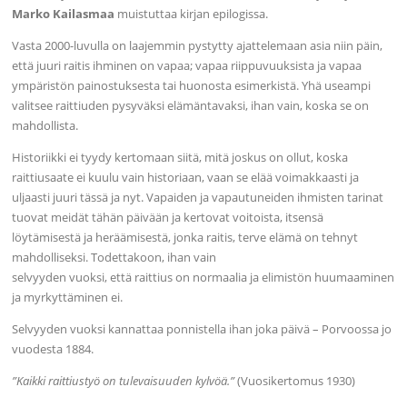
Marko Kailasmaa
muistuttaa kirjan epilogissa.
Vasta 2000-luvulla on laajemmin pystytty ajattelemaan asia niin päin,
että juuri raitis ihminen on vapaa; vapaa riippuvuuksista ja vapaa
ympäristön painostuksesta tai huonosta esimerkistä. Yhä useampi
valitsee raittiuden pysyväksi elämäntavaksi, ihan vain, koska se on
mahdollista.
Historiikki ei tyydy kertomaan siitä, mitä joskus on ollut, koska
raittiusaate ei kuulu vain historiaan, vaan se elää voimakkaasti ja
uljaasti juuri tässä ja nyt. Vapaiden ja vapautuneiden ihmisten tarinat
tuovat meidät tähän päivään ja kertovat voitoista, itsensä
löytämisestä ja heräämisestä, jonka raitis, terve elämä on tehnyt
mahdolliseksi. Todettakoon, ihan vain
selvyyden vuoksi, että raittius on normaalia ja elimistön huumaaminen
ja myrkyttäminen ei.
Selvyyden vuoksi kannattaa ponnistella ihan joka päivä – Porvoossa jo
vuodesta 1884.
”Kaikki raittiustyö on tulevaisuuden kylvöä.”
(Vuosikertomus 1930)