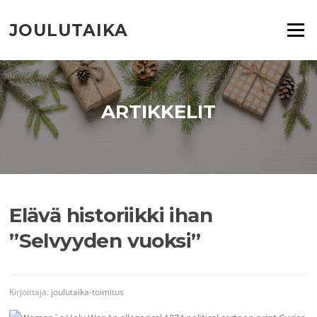
Siirry
suoraan
JOULUTAIKA
Valikko
sisältöön
ARTIKKELIT
Elävä historiikki ihan
”Selvyyden vuoksi”
Kirjoittaja:
joulutaika-toimitus