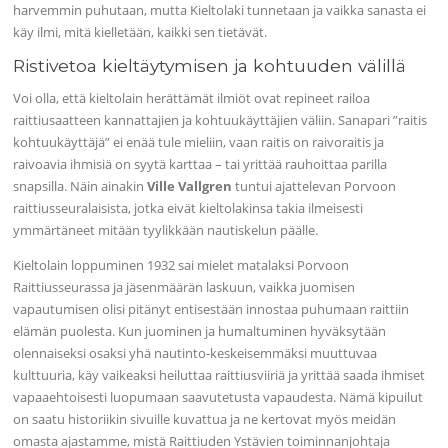
harvemmin puhutaan, mutta Kieltolaki tunnetaan ja vaikka sanasta ei
käy ilmi, mitä kielletään, kaikki sen tietävät.
Ristivetoa kieltäytymisen ja kohtuuden välillä
Voi olla, että kieltolain herättämät ilmiöt ovat repineet railoa
raittiusaatteen kannattajien ja kohtuukäyttäjien väliin. Sanapari ”raitis
kohtuukäyttäjä” ei enää tule mieliin, vaan raitis on raivoraitis ja
raivoavia ihmisiä on syytä karttaa – tai yrittää rauhoittaa parilla
snapsilla. Näin ainakin
Ville Vallgren
tuntui ajattelevan Porvoon
raittiusseuralaisista, jotka eivät kieltolakinsa takia ilmeisesti
ymmärtäneet mitään tyylikkään nautiskelun päälle.
Kieltolain loppuminen 1932 sai mielet matalaksi Porvoon
Raittiusseurassa ja jäsenmäärän laskuun, vaikka juomisen
vapautumisen olisi pitänyt entisestään innostaa puhumaan raittiin
elämän puolesta. Kun juominen ja humaltuminen hyväksytään
olennaiseksi osaksi yhä nautinto-keskeisemmäksi muuttuvaa
kulttuuria, käy vaikeaksi heiluttaa raittiusviiriä ja yrittää saada ihmiset
vapaaehtoisesti luopumaan saavutetusta vapaudesta. Nämä kipuilut
on saatu historiikin sivuille kuvattua ja ne kertovat myös meidän
omasta ajastamme, mistä Raittiuden Ystävien toiminnanjohtaja