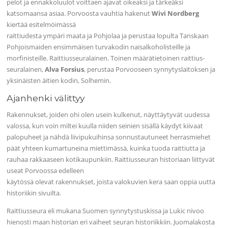
pelot ja ennakkoluulot voittaen ajavat oikeaksi ja tärkeäksi
katsomaansa asiaa. Porvoosta vauhtia hakenut
Wivi Nordberg
kiertää esitelmöimässä
raittiudesta ympäri maata ja Pohjolaa ja perustaa lopulta Tanskaan
Pohjoismaiden ensimmäisen turvakodin naisalkoholisteille ja
morfinisteille. Raittiusseuralainen. Toinen määrätietoinen raittius-
seuralainen,
Alva Forsius
, perustaa Porvooseen synnytyslaitoksen ja
yksinäisten äitien kodin, Solhemin.
Ajanhenki välittyy
Rakennukset, joiden ohi olen usein kulkenut, näyttäytyvät uudessa
valossa, kun voin miltei kuulla niiden seinien sisällä käydyt kiivaat
palopuheet ja nähdä liivipukuihinsa sonnustautuneet herrasmiehet
päät yhteen kumartuneina miettimässä, kuinka tuoda raittiutta ja
rauhaa rakkaaseen kotikaupunkiin. Raittiusseuran historiaan liittyvät
useat Porvoossa edelleen
käytössä olevat rakennukset, joista valokuvien kera saan oppia uutta
historiikin sivuilta.
Raittiusseura eli mukana Suomen synnytystuskissa ja Lukic nivoo
hienosti maan historian eri vaiheet seuran historiikkiin. Juomalakosta