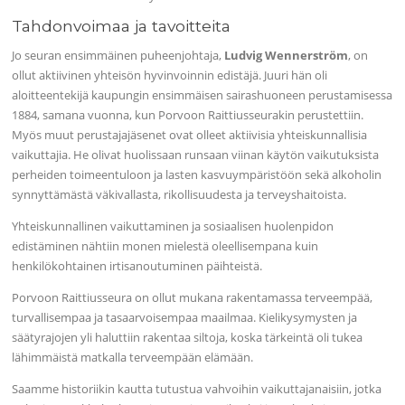
Tahdonvoimaa ja tavoitteita
Jo seuran ensimmäinen puheenjohtaja,
Ludvig Wennerström
, on
ollut aktiivinen yhteisön hyvinvoinnin edistäjä. Juuri hän oli
aloitteentekijä kaupungin ensimmäisen sairashuoneen perustamisessa
1884, samana vuonna, kun Porvoon Raittiusseurakin perustettiin.
Myös muut perustajajäsenet ovat olleet aktiivisia yhteiskunnallisia
vaikuttajia. He olivat huolissaan runsaan viinan käytön vaikutuksista
perheiden toimeentuloon ja lasten kasvuympäristöön sekä alkoholin
synnyttämästä väkivallasta, rikollisuudesta ja terveyshaitoista.
Yhteiskunnallinen vaikuttaminen ja sosiaalisen huolenpidon
edistäminen nähtiin monen mielestä oleellisempana kuin
henkilökohtainen irtisanoutuminen päihteistä.
Porvoon Raittiusseura on ollut mukana rakentamassa terveempää,
turvallisempaa ja tasaarvoisempaa maailmaa. Kielikysymysten ja
säätyrajojen yli haluttiin rakentaa siltoja, koska tärkeintä oli tukea
lähimmäistä matkalla terveempään elämään.
Saamme historiikin kautta tutustua vahvoihin vaikuttajanaisiin, jotka