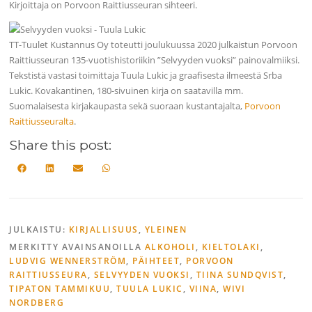
Kirjoittaja on Porvoon Raittiusseuran sihteeri.
TT-Tuulet Kustannus Oy toteutti joulukuussa 2020 julkaistun Porvoon
Raittiusseuran 135-vuotishistoriikin ”Selvyyden vuoksi” painovalmiiksi.
Tekstistä vastasi toimittaja Tuula Lukic ja graafisesta ilmeestä Srba
Lukic. Kovakantinen, 180-sivuinen kirja on saatavilla mm.
Suomalaisesta kirjakaupasta sekä suoraan kustantajalta,
Porvoon
Raittiusseuralta
.
Share this post:
Share
Share
Share
Share
F
L
S
W
on
on
on
on
a
i
ä
h
c
n
h
a
e
k
k
t
JULKAISTU:
KIRJALLISUUS
,
YLEINEN
b
e
ö
s
o
d
p
A
MERKITTY AVAINSANOILLA
ALKOHOLI
,
KIELTOLAKI
,
LUDVIG WENNERSTRÖM
o
I
o
p
,
PÄIHTEET
,
PORVOON
RAITTIUSSEURA
,
SELVYYDEN VUOKSI
,
TIINA SUNDQVIST
,
k
n
s
p
TIPATON TAMMIKUU
,
TUULA LUKIC
,
VIINA
,
WIVI
t
NORDBERG
i