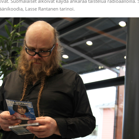
htivät. Suomalaiset alkoivat käydä ankaraa taistelua radioaalloilla.
 äänikoodia, Lasse Rantanen tarinoi.