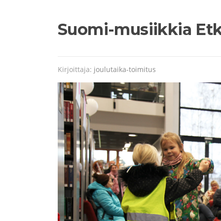
Suomi-musiikkia Etk
Kirjoittaja:
joulutaika-toimitus