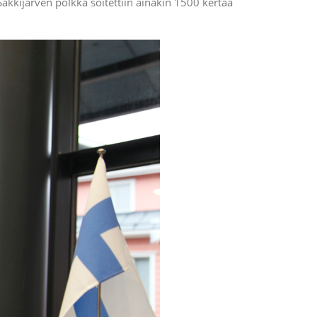
 Säkkijärven polkka soitettiin ainakin 1500 kertaa