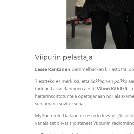
Viipurin pelastaja
Lasse Rantanen
Gammelbackan kirjastosta juonsi
Tiesittekö esimerkiksi, että
Säkkijärven polkka
ään
tarinan Lasse Rantanen aloitti
Väinö Kähärä
– n
haitarinsoittotunteja opettajanaan norjalais-am
sen omana sovituksena.
Myöhemmin Dallapé-orkesterin levytys jäi sotah
venäläiset olivat sijoittaneet Viipuriin radiomiinoj