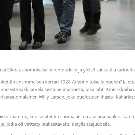
 Etkot asianmukaisella rentoudella ja yleisö sai kuulla tarinoita
itettiin ensimmäisen kerran 1928 Atlantin toisella puolen? Ja ett
imisestä säkkijärveläisestä pelimannista, joka lähti Amerikkoihin
erikansuomalainen Willy Larsen, joka puolestaan ihastui Kähärän 
istoriaamme, kun se otettiin suomalaisten ase-arsenaaliin. Tämä
a, jotka oli viritetty laukaistavaksi tietyllä taajuudella.