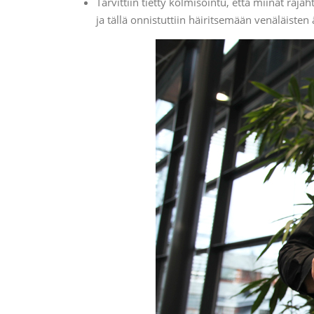
Tarvittiin tietty kolmisointu, että miinat räjä
ja tällä onnistuttiin häiritsemään venäläisten