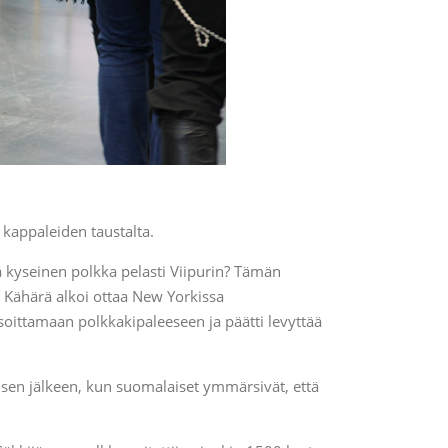
 kappaleiden taustalta.
ä kyseinen polkka pelasti Viipurin? Tämän
. Kähärä alkoi ottaa New Yorkissa
soittamaan polkkakipaleeseen ja päätti levyttää
 sen jälkeen, kun suomalaiset ymmärsivät, että