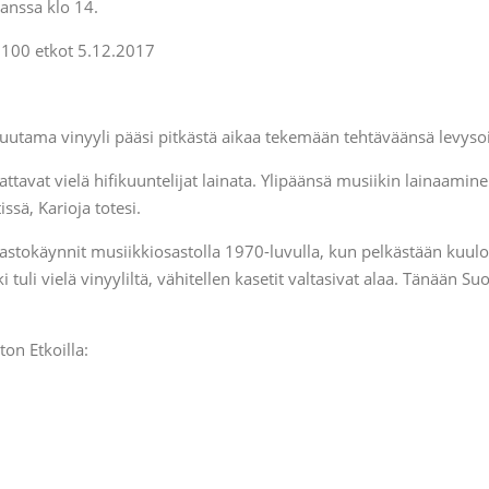
anssa klo 14.
 muutama vinyyli pääsi pitkästä aikaa tekemään tehtäväänsä levysoi
aattavat vielä hifikuuntelijat lainata. Ylipäänsä musiikin lainaamin
ssä, Karioja totesi.
rjastokäynnit musiikkiosastolla 1970-luvulla, kun pelkästään kuulo
i tuli vielä vinyyliltä, vähitellen kasetit valtasivat alaa. Tänään S
on Etkoilla: