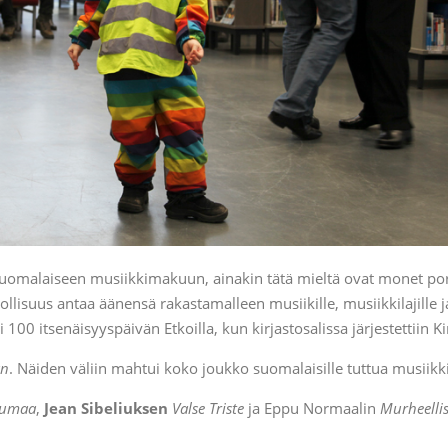
uomalaiseen musiikkimakuun, ainakin tätä mieltä ovat monet porvo
lisuus antaa äänensä rakastamalleen musiikille, musiikkilajille j
0 itsenäisyyspäivän Etkoilla, kun kirjastosalissa järjestettiin Kir
an
. Näiden väliin mahtui koko joukko suomalaisille tuttua musiikk
tumaa
,
Jean Sibeliuksen
Valse Triste
ja Eppu Normaalin
Murheelli