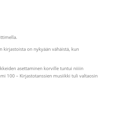
ttimella.
en kirjastoista on nykyään vähäistä, kun
kkeiden asettaminen korville tuntui niiiin
uomi 100 – Kirjastotanssien musiikki tuli valtaosin