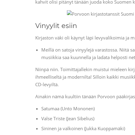
kahvit olisi pitänyt tänään juoda koko Suomen k
Vinyylit esiin
Kirjaston väki oli käynyt läpi levyvalikoimia ja
Meillä on satoja vinyylejä varastossa. Niitä s
musiikkia saa kuunnella ja ladata helposti neti
Niinpä niin. Toimittajallekin muistui mieleen ki
ihmeelliseltä ja modernilta! Silloin kaikki musiikk
CD-levyiltä.
Ainakin nämä kuultiin tänään Porvoon pääkirjast
Satumaa (Unto Mononen)
Valse Triste (Jean Sibelius)
Sininen ja valkoinen (Jukka Kuoppamäki)