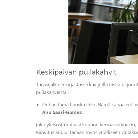
Keskipäivän pullakahvit
Tanssijalka ei kirjastossa kävijöillä tiistaina 
pullakahveista.
Onhan tämä hauska idea. Nämä kappaleet ovat ka
Anu Saari-Gomez
.
Joku yleisöstä kaipasi kunnon kermakakkuakin, 
Kahvitus kuului tänään myös viralliseen valtakunn