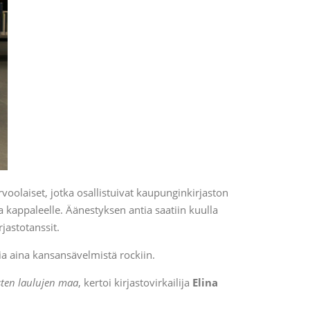
olaiset, jotka osallistuivat kaupunginkirjaston
a kappaleelle. Äänestyksen antia saatiin kuulla
jastotanssit.
ia aina kansansävelmistä rockiin.
sten laulujen maa
, kertoi kirjastovirkailija
Elina