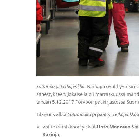
Satumaa
ja
Letkajenkka
. Nämäpä ovat hyvinkin s
äänestykseen. Jokaisella oli marraskuussa mahdol
tänään 5.12.2017 Porvoon pääkirjastossa Suomi 10
Tilaisuus alkoi
Satumaalla
ja päättyi
Letkajenkka
Voittokolmikkoon ylsivät
Unto Monosen
Sa
Karioja
.