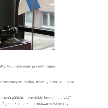
skittyi kuuntelemaan ja nauttimaan
ä nostattaa mielialaa, mietti yleisön joukossa
n nenä päähän – varsinkin keskellä päivää?
e”. Jos oikein etiketin mukaan olisi menty,