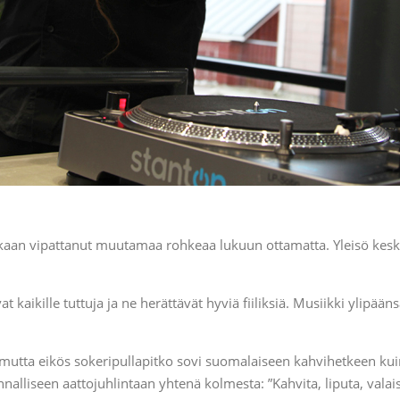
juurikaan vipattanut muutamaa rohkeaa lukuun ottamatta. Yleisö ke
ikille tuttuja ja ne herättävät hyviä fiiliksiä. Musiikki ylipääns
mutta eikös sokeripullapitko sovi suomalaiseen kahvihetkeen kui
alliseen aattojuhlintaan yhtenä kolmesta: ”Kahvita, liputa, valais