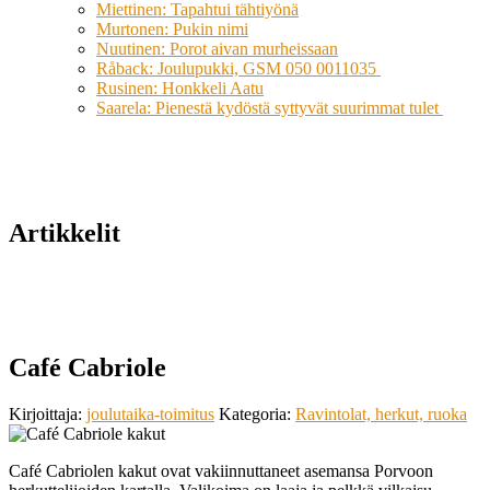
Miettinen: Tapahtui tähtiyönä
Murtonen: Pukin nimi
Nuutinen: Porot aivan murheissaan
Råback: Joulupukki, GSM 050 0011035
Rusinen: Honkkeli Aatu
Saarela: Pienestä kydöstä syttyvät suurimmat tulet
Artikkelit
Café Cabriole
Kirjoittaja:
joulutaika-toimitus
Kategoria:
Ravintolat, herkut, ruoka
Café Cabriolen kakut ovat vakiinnuttaneet asemansa Porvoon