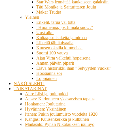
Star Wars lennättää kaukaiseen galaksiin
Täti Monika ja Saiturittaren Joulu
Makar Tsudra
Yleinen
Enkelit, tarua vai totta
”Huomenna, jos Jumala suo…”
Uusi alku
Kultaa, suitsuketta ja mirhaa
Liikettä tähtitaivaalla
Kuusen oksilla kimmeltää
Suomi 100 vauva
Ajan Virta välkehtii hopeisena
Annan päivän piparit
Elävä historiikki ihan ”Selvyyden vuoksi”
Hoosianna soi
Loppiainen
NÄKÖISLEHTI
TAIKATARINAT
Aho: Liisi ja joulupukki
Ansas: Kadonneen yksisarvisen tapaus
Honkanen: Joulutarina
Hyvärinen: Yksinäinen
Itänen: Pukin joulumuisto vuodelta 1920
Kangas: Kuusenkerkkä ja kulkunen
Mailasalo: Pyhän Nikolauksen jouluyö