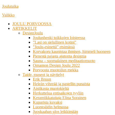
Siirry
Joulutaika
suoraan
Valikko
sisältöön
JOULU PORVOOSSA
ARTIKKELIT
DesignJoulu
Joulunhenki tuikkujen loisteessa
”Lasi on sielullinen kotini”
”Joulu-esinettä” etsimässä
Korvakoru kaunistaa ihmisen, himmeli huoneen
Pienestä pajasta ajatonta designia
Sauna – suomalainen meditaatiomuoto
Ornamon Design Joulu 2022
Porvoosta muotoilun mekka
Taide, museot ja näyttelyt
Erik Bruun
Heleän vihreää ja pastellin punaista
Aistikasta muotokieltä
Herkuttelua entisaikojen tyyliin
Keramiikkataitaja Elina Sorainen
Kuparista kuvaksi
Luontoäidin helmassa
Juoskaahan ulos leikkimään