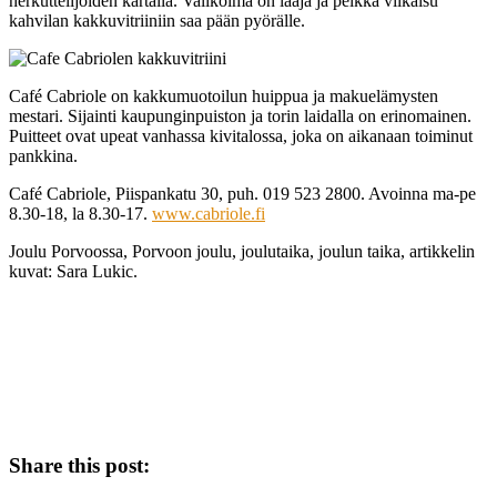
herkuttelijoiden kartalla. Valikoima on laaja ja pelkkä vilkaisu
kahvilan kakkuvitriiniin saa pään pyörälle.
Café Cabriole on kakkumuotoilun huippua ja makuelämysten
mestari. Sijainti kaupunginpuiston ja torin laidalla on erinomainen.
Puitteet ovat upeat vanhassa kivitalossa, joka on aikanaan toiminut
pankkina.
Café Cabriole, Piispankatu 30, puh. 019 523 2800. Avoinna ma-pe
8.30-18, la 8.30-17.
www.cabriole.fi
Joulu Porvoossa, Porvoon joulu, joulutaika, joulun taika, artikkelin
kuvat: Sara Lukic.
Share this post: