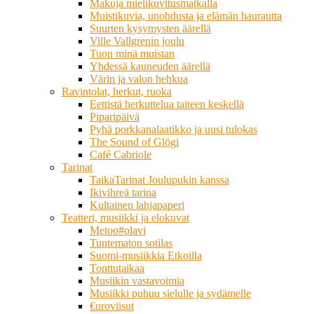
Makuja mielikuvitusmatkalla
Muistikuvia, unohdusta ja elämän haurautta
Suurten kysymysten äärellä
Ville Vallgrenin joulu
Tuon minä muistan
Yhdessä kauneuden äärellä
Värin ja valon hehkua
Ravintolat, herkut, ruoka
Eettistä herkuttelua taiteen keskellä
Piparipäivä
Pyhä porkkanalaatikko ja uusi tulokas
The Sound of Glögi
Café Cabriole
Tarinat
TaikaTarinat Joulupukin kanssa
Ikivihreä tarina
Kultainen lahjapaperi
Teatteri, musiikki ja elokuvat
Metoo#olavi
Tuntematon sotilas
Suomi-musiikkia Etkoilla
Tonttutaikaa
Musiikin vastavoimia
Musiikki puhuu sielulle ja sydämelle
€uroviisut