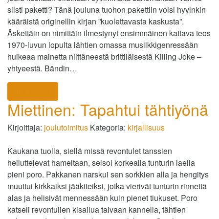
siisti paketti? Tänä jouluna tuohon pakettiin voisi hyvinkin
kääräistä originellin kirjan ”kuolettavasta kaskusta”.
Äskettäin on nimittäin ilmestynyt ensimmäinen kattava teos
1970-luvun lopulta lähtien omassa musiikkigenressään
huikeaa mainetta niittäneestä brittiläisestä Killing Joke –
yhtyeestä. Bändin…
lue lisää
Miettinen: Tapahtui tähtiyönä
Kirjoittaja:
joulutoimitus
Kategoria:
kirjallisuus
Kaukana tuolla, siellä missä revontulet tanssien
heiluttelevat hameitaan, seisoi korkealla tunturin laella
pieni poro. Pakkanen narskui sen sorkkien alla ja hengitys
muuttui kirkkaiksi jääkiteiksi, jotka vierivät tunturin rinnettä
alas ja helisivät mennessään kuin pienet tiukuset. Poro
katseli revontulien kisailua taivaan kannella, tähtien