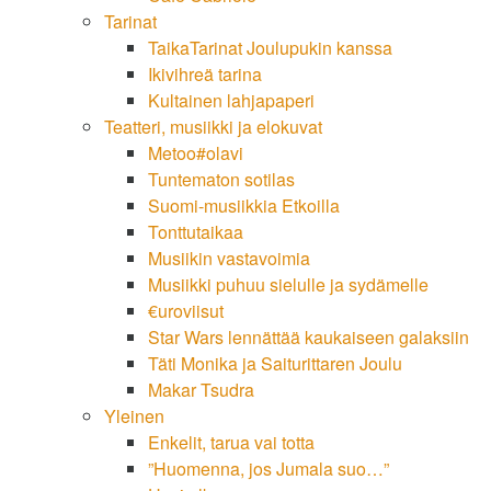
Tarinat
TaikaTarinat Joulupukin kanssa
Ikivihreä tarina
Kultainen lahjapaperi
Teatteri, musiikki ja elokuvat
Metoo#olavi
Tuntematon sotilas
Suomi-musiikkia Etkoilla
Tonttutaikaa
Musiikin vastavoimia
Musiikki puhuu sielulle ja sydämelle
€uroviisut
Star Wars lennättää kaukaiseen galaksiin
Täti Monika ja Saiturittaren Joulu
Makar Tsudra
Yleinen
Enkelit, tarua vai totta
”Huomenna, jos Jumala suo…”