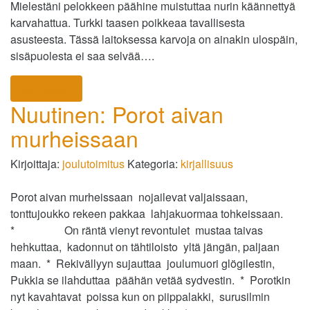
Mielestäni pelokkeen päähine muistuttaa nurin käännettyä
karvahattua. Turkki taasen poikkeaa tavallisesta
asusteesta. Tässä laitoksessa karvoja on ainakin ulospäin,
sisäpuolesta ei saa selvää….
lue lisää
Nuutinen: Porot aivan
murheissaan
Kirjoittaja:
joulutoimitus
Kategoria:
kirjallisuus
Porot aivan murheissaan nojailevat valjaissaan,
tonttujoukko rekeen pakkaa lahjakuormaa tohkeissaan.
* On räntä vienyt revontulet mustaa taivas
hehkuttaa, kadonnut on tähtiloisto yltä jängän, paljaan
maan. * Rekivällyyn sujauttaa joulumuori glögilestin,
Pukkia se ilahduttaa päähän vetää sydvestin. * Porotkin
nyt kavahtavat poissa kun on piippalakki, surusilmin