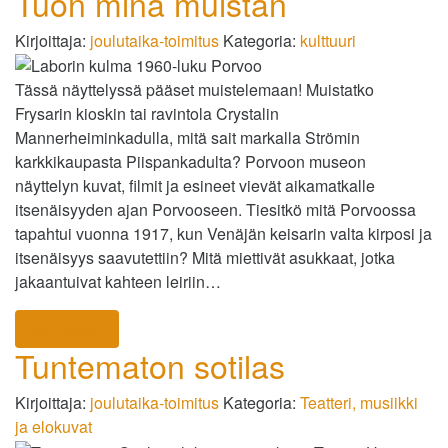
Tuon minä muistan
Kirjoittaja:
joulutaika-toimitus
Kategoria:
kulttuuri
Tässä näyttelyssä pääset muistelemaan! Muistatko
Frysarin kioskin tai ravintola Crystalin
Mannerheiminkadulla, mitä sait markalla Strömin
karkkikaupasta Piispankadulta? Porvoon museon
näyttelyn kuvat, filmit ja esineet vievät aikamatkalle
itsenäisyyden ajan Porvooseen. Tiesitkö mitä Porvoossa
tapahtui vuonna 1917, kun Venäjän keisarin valta kirposi ja
itsenäisyys saavutettiin? Mitä miettivät asukkaat, jotka
jakaantuivat kahteen leiriin…
lue lisää
Tuntematon sotilas
Kirjoittaja:
joulutaika-toimitus
Kategoria:
Teatteri, musiikki
ja elokuvat