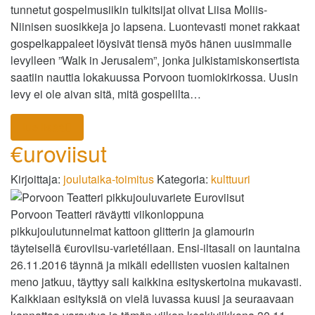
tunnetut gospelmusiikin tulkitsijat olivat Liisa Moliis-
Niinisen suosikkeja jo lapsena. Luontevasti monet rakkaat
gospelkappaleet löysivät tiensä myös hänen uusimmalle
levylleen ”Walk in Jerusalem”, jonka julkistamiskonsertista
saatiin nauttia lokakuussa Porvoon tuomiokirkossa. Uusin
levy ei ole aivan sitä, mitä gospelilta…
lue lisää
€uroviisut
Kirjoittaja:
joulutaika-toimitus
Kategoria:
kulttuuri
Porvoon Teatteri räväytti viikonloppuna
pikkujoulutunnelmat kattoon glitterin ja glamourin
täyteisellä €uroviisu-varietéllaan. Ensi-iltasali on launtaina
26.11.2016 täynnä ja mikäli edellisten vuosien kaltainen
meno jatkuu, täyttyy sali kaikkina esityskertoina mukavasti.
Kaikkiaan esityksiä on vielä luvassa kuusi ja seuraavaan