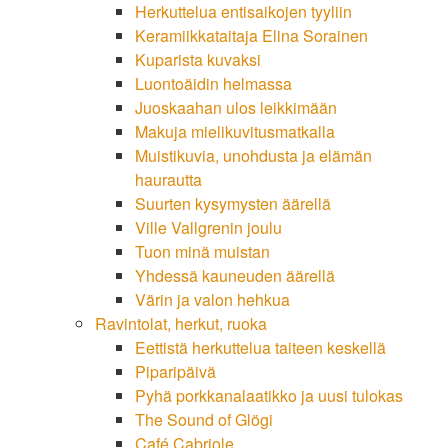
Herkuttelua entisaikojen tyyliin
Keramiikkataitaja Elina Sorainen
Kuparista kuvaksi
Luontoäidin helmassa
Juoskaahan ulos leikkimään
Makuja mielikuvitusmatkalla
Muistikuvia, unohdusta ja elämän
haurautta
Suurten kysymysten äärellä
Ville Vallgrenin joulu
Tuon minä muistan
Yhdessä kauneuden äärellä
Värin ja valon hehkua
Ravintolat, herkut, ruoka
Eettistä herkuttelua taiteen keskellä
Piparipäivä
Pyhä porkkanalaatikko ja uusi tulokas
The Sound of Glögi
Café Cabriole