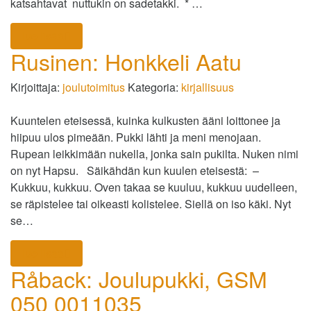
katsahtavat nuttukin on sadetakki. * …
lue lisää
Rusinen: Honkkeli Aatu
Kirjoittaja:
joulutoimitus
Kategoria:
kirjallisuus
Kuuntelen eteisessä, kuinka kulkusten ääni loittonee ja
hiipuu ulos pimeään. Pukki lähti ja meni menojaan.
Rupean leikkimään nukella, jonka sain pukilta. Nuken nimi
on nyt Hapsu. Säikähdän kun kuulen eteisestä: –
Kukkuu, kukkuu. Oven takaa se kuuluu, kukkuu uudelleen,
se räpistelee tai oikeasti kolistelee. Siellä on iso käki. Nyt
se…
lue lisää
Råback: Joulupukki, GSM
050 0011035