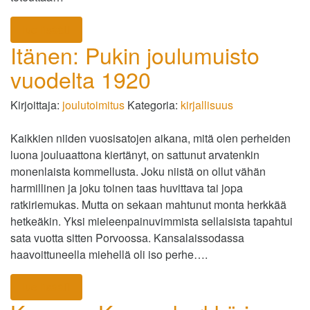
lue lisää
Itänen: Pukin joulumuisto
vuodelta 1920
Kirjoittaja:
joulutoimitus
Kategoria:
kirjallisuus
Kaikkien niiden vuosisatojen aikana, mitä olen perheiden
luona jouluaattona kiertänyt, on sattunut arvatenkin
monenlaista kommellusta. Joku niistä on ollut vähän
harmillinen ja joku toinen taas huvittava tai jopa
ratkiriemukas. Mutta on sekaan mahtunut monta herkkää
hetkeäkin. Yksi mieleenpainuvimmista sellaisista tapahtui
sata vuotta sitten Porvoossa. Kansalaissodassa
haavoittuneella miehellä oli iso perhe….
lue lisää