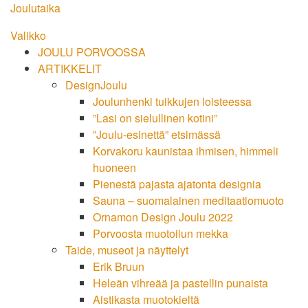
Siirry
Joulutaika
suoraan
Valikko
sisältöön
JOULU PORVOOSSA
ARTIKKELIT
DesignJoulu
Joulunhenki tuikkujen loisteessa
”Lasi on sielullinen kotini”
”Joulu-esinettä” etsimässä
Korvakoru kaunistaa ihmisen, himmeli
huoneen
Pienestä pajasta ajatonta designia
Sauna – suomalainen meditaatiomuoto
Ornamon Design Joulu 2022
Porvoosta muotoilun mekka
Taide, museot ja näyttelyt
Erik Bruun
Heleän vihreää ja pastellin punaista
Aistikasta muotokieltä