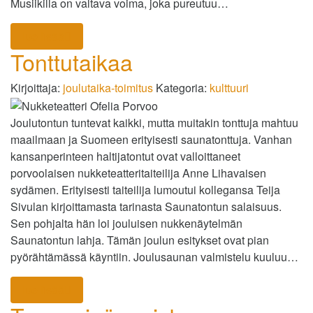
Musiikilla on valtava voima, joka pureutuu…
lue lisää
Tonttutaikaa
Kirjoittaja:
joulutaika-toimitus
Kategoria:
kulttuuri
Joulutontun tuntevat kaikki, mutta muitakin tonttuja mahtuu
maailmaan ja Suomeen erityisesti saunatonttuja. Vanhan
kansanperinteen haltijatontut ovat valloittaneet
porvoolaisen nukketeatteritaiteilija Anne Lihavaisen
sydämen. Erityisesti taiteilija lumoutui kollegansa Teija
Sivulan kirjoittamasta tarinasta Saunatontun salaisuus.
Sen pohjalta hän loi jouluisen nukkenäytelmän
Saunatontun lahja. Tämän joulun esitykset ovat pian
pyörähtämässä käyntiin. Joulusaunan valmistelu kuuluu…
lue lisää