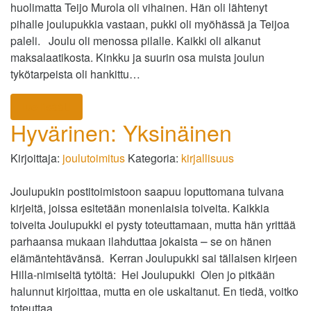
huolimatta Teijo Murola oli vihainen. Hän oli lähtenyt
pihalle joulupukkia vastaan, pukki oli myöhässä ja Teijoa
paleli. Joulu oli menossa pilalle. Kaikki oli alkanut
maksalaatikosta. Kinkku ja suurin osa muista joulun
tykötarpeista oli hankittu…
lue lisää
Hyvärinen: Yksinäinen
Kirjoittaja:
joulutoimitus
Kategoria:
kirjallisuus
Joulupukin postitoimistoon saapuu loputtomana tulvana
kirjeitä, joissa esitetään monenlaisia toiveita. Kaikkia
toiveita Joulupukki ei pysty toteuttamaan, mutta hän yrittää
parhaansa mukaan ilahduttaa jokaista ⎼ se on hänen
elämäntehtävänsä. Kerran Joulupukki sai tällaisen kirjeen
Hilla-nimiseltä tytöltä: Hei Joulupukki Olen jo pitkään
halunnut kirjoittaa, mutta en ole uskaltanut. En tiedä, voitko
toteuttaa…