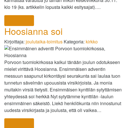
kannattaa varautua jo tämän viikon keskiviikkona 30.11.
klo 19 (ks. artikkelin lopusta kaikki esitysajat)….
lue lisää
Hoosianna soi
Kirjoittaja:
joulutaika-toimitus
Kategoria:
kirkko
Porvoon tuomiokirkossa kaikui tänään joulun odotukseen
mielet virittävä Hoosianna. Ensimmäisen adventin
messuun saapunut kirkontäysi seurakunta sai laulaa tuon
tunnetun sävelmän upouusista virsikirjoista. Ja monia
muitakin virsiä tietysti. Ensimmäisen kynttilän sytyttämisen
yhteydessä soi herkkä Nyt sytytämme kynttilän -laulun
ensimmäinen säkeistö. Liekö henkilökunta niin innostunut
uudesta virsikirjasta ja joulusta, että oli vaikea…
lue lisää