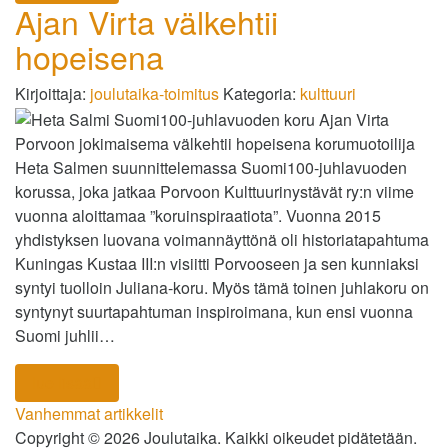
Ajan Virta välkehtii
hopeisena
Kirjoittaja:
joulutaika-toimitus
Kategoria:
kulttuuri
Porvoon jokimaisema välkehtii hopeisena korumuotoilija
Heta Salmen suunnittelemassa Suomi100-juhlavuoden
korussa, joka jatkaa Porvoon Kulttuurinystävät ry:n viime
vuonna aloittamaa ”koruinspiraatiota”. Vuonna 2015
yhdistyksen luovana voimannäyttönä oli historiatapahtuma
Kuningas Kustaa III:n visiitti Porvooseen ja sen kunniaksi
syntyi tuolloin Juliana-koru. Myös tämä toinen juhlakoru on
syntynyt suurtapahtuman inspiroimana, kun ensi vuonna
Suomi juhlii…
lue lisää
Artikkelien
Vanhemmat artikkelit
Copyright © 2026 Joulutaika. Kaikki oikeudet pidätetään.