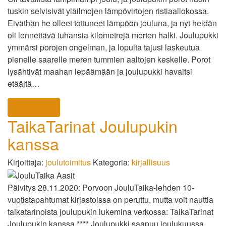
tuskin selvisivät yläilmojen lämpövirtojen ristiaallokossa.
Eiväthän he olleet tottuneet lämpöön jouluna, ja nyt heidän
oli lennettävä tuhansia kilometrejä merten halki. Joulupukki
ymmärsi porojen ongelman, ja lopulta tajusi laskeutua
pienelle saarelle meren tummien aaltojen keskelle. Porot
lysähtivät maahan lepäämään ja joulupukki havaitsi
etäältä…
lue lisää
TaikaTarinat Joulupukin
kanssa
Kirjoittaja:
joulutoimitus
Kategoria:
kirjallisuus
Päivitys 28.11.2020: Porvoon JouluTaika-lehden 10-
vuotistapahtumat kirjastoissa on peruttu, mutta voit nauttia
taikatarinoista joulupukin lukemina verkossa: TaikaTarinat
Joulupukin kanssa **** Joulupukki saapuu joulukuussa