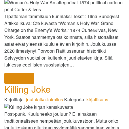
Tipattoman tammikuun kunniaksi Teksti: Tiina Sundqvist
Artikkelikuva: Ote kuvasta ”Woman’s Holy War. Grand
Charge on the Enemy’s Works.” 1874 Curier&Ives, New
York. Saatoit hämmentyä otsikoinnista, sillä historialliset
asiat eivät yleensä kuulu elävien kirjoihin. Joulukuussa
2020 ilmestynyt Porvoon Raittiusseuran historiikki
Selvyyden vuoksi on kuitenkin juuri elävien kirja. Sitä
lukiessa edellisten vuosisatojen…
lue lisää
Killing Joke
Kirjoittaja:
joulutaika-toimitus
Kategoria:
kirjallisuus
Post-punk. Kuuluneeko jouluun? Ei ainakaan
traditionaaliseen hempeään joulukuvastoon. Mutta onko
joulu koskaan ollutkaan syvimmältä sanomaltaan valmis