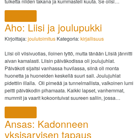
tuiketta niiden takana ja kummasteli kuuta. Se olisi…
lue lisää
Aho: Liisi ja joulupukki
Kirjoittaja:
joulutoimitus
Kategoria:
kirjallisuus
Liisi oli viisivuotias, iloinen tyttö, mutta tänään Liisiä jännitti
aivan kamalasti. Liisin päiväkodissa oli joulujuhlat.
Päiväkoti sijaitsi vanhassa huvilassa, siinä oli monta
huonetta ja huoneiden keskellä suuri sali. Joulujuhlat
pidettiin illalla. Oli pimeää ja tunnelmallista, valkoinen lumi
peitti päiväkodin pihamaata. Kaikki lapset, vanhemmat,
mummit ja vaarit kokoontuivat suureen saliin, jossa…
lue lisää
Ansas: Kadonneen
yksisarvisen tapaus