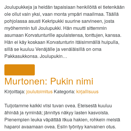
Joulupukkeja ja heidän tapaisiaan henkilöitä ei tietenkään
ole ollut vain yksi, vaan monta ympäri maailmaa. Täällä
pohjolassa asusti Kekripukki suurine sarvineen, josta
myöhemmin tuli Joulupukki. Hän muutti sittemmin
asumaan Korvatunturille apulaistensa, tonttujen, kanssa.
Hän ei käy koskaan Korvatunturin itäisimmällä huipulla,
sillä se kuuluu Venäjälle ja venäläisillä on oma
Pakkasukkonsa. Joulupukin…
lue lisää
Murtonen: Pukin nimi
Kirjoittaja:
joulutoimitus
Kategoria:
kirjallisuus
Tuijotamme kaikki viisi tuvan ovea. Eteisestä kuuluu
ähinää ja ryminää; jännitys näkyy lasten kasvoista.
Pienempien leuka väpättää itkua hakien, rohkein meistä
haparoi avaamaan ovea. Esiin työntyy karvainen otus.