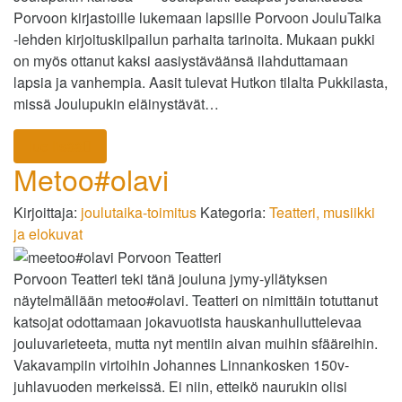
Porvoon kirjastoille lukemaan lapsille Porvoon JouluTaika
-lehden kirjoituskilpailun parhaita tarinoita. Mukaan pukki
on myös ottanut kaksi aasiystäväänsä ilahduttamaan
lapsia ja vanhempia. Aasit tulevat Hutkon tilalta Pukkilasta,
missä Joulupukin eläinystävät…
lue lisää
Metoo#olavi
Kirjoittaja:
joulutaika-toimitus
Kategoria:
Teatteri, musiikki
ja elokuvat
Porvoon Teatteri teki tänä jouluna jymy-yllätyksen
näytelmällään metoo#olavi. Teatteri on nimittäin totuttanut
katsojat odottamaan jokavuotista hauskanhulluttelevaa
jouluvarieteeta, mutta nyt mentiin aivan muihin sfääreihin.
Vakavampiin virtoihin Johannes Linnankosken 150v-
juhlavuoden merkeissä. Ei niin, etteikö naurukin olisi