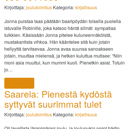
Kirjoittaja:
joulutoimitus
Kategoria:
kirjallisuus
Jonna puistaa taas päätään baaripöydän toisella puolella
istuvalle Robinille, joka katsoo häntä silmät sympatiaa
tuikkien. Käsissään Jonna pitelee kuluneennäköistä,
mustakantista vihkoa. Hän kääntelee sitä kuin jotain
hellyyttä tarvitsevaa. Jonna avaa suunsa sanoakseen
jotain, muuttaa mielensä, ja hetken kuluttua mutisee: ”Niin
moni asia muuttui, kun mummi kuoli. Pienetkin asiat. Totuin
jo…
lue lisää
Saarela: Pienestä kydöstä
syttyvät suurimmat tulet
Kirjoittaja:
joulutoimitus
Kategoria:
kirjallisuus
Oli tavallista lämpimämpi joulu, ja joulupukin porot hädin