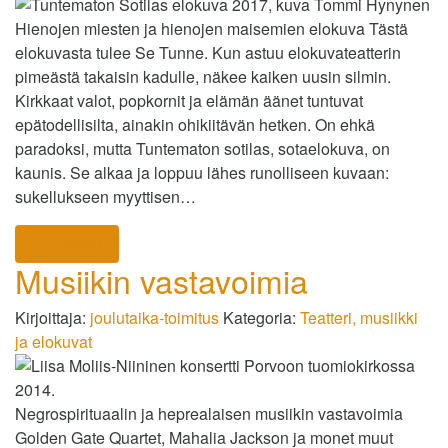
Hienojen miesten ja hienojen maisemien elokuva Tästä
elokuvasta tulee Se Tunne. Kun astuu elokuvateatterin
pimeästä takaisin kadulle, näkee kaiken uusin silmin.
Kirkkaat valot, popkornit ja elämän äänet tuntuvat
epätodellisilta, ainakin ohikiitävän hetken. On ehkä
paradoksi, mutta Tuntematon sotilas, sotaelokuva, on
kaunis. Se alkaa ja loppuu lähes runolliseen kuvaan:
sukellukseen myyttisen…
lue lisää
Musiikin vastavoimia
Kirjoittaja:
joulutaika-toimitus
Kategoria:
Teatteri, musiikki
ja elokuvat
Negrospirituaalin ja heprealaisen musiikin vastavoimia
Golden Gate Quartet, Mahalia Jackson ja monet muut