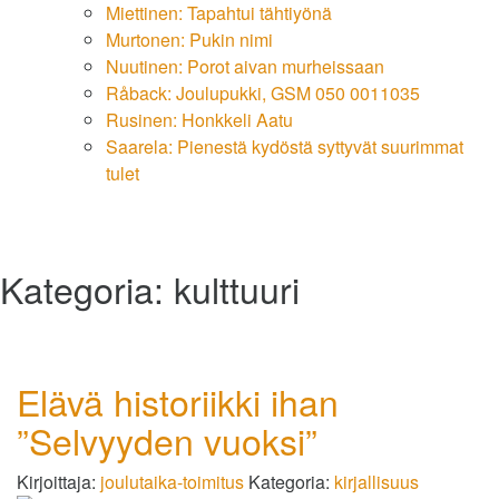
Miettinen: Tapahtui tähtiyönä
Murtonen: Pukin nimi
Nuutinen: Porot aivan murheissaan
Råback: Joulupukki, GSM 050 0011035
Rusinen: Honkkeli Aatu
Saarela: Pienestä kydöstä syttyvät suurimmat
tulet
Kategoria:
kulttuuri
Elävä historiikki ihan
”Selvyyden vuoksi”
Kirjoittaja:
joulutaika-toimitus
Kategoria:
kirjallisuus