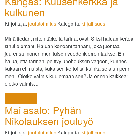
Kangas: Kuusenkerkkä ja
kulkunen
Kirjoittaja:
joulutoimitus
Kategoria:
kirjallisuus
Minä tiedän, miten tärkeitä tarinat ovat. Siksi haluan kertoa
sinulle omani. Haluan kertoani tarinani, joka juontaa
juurensa monen monituisen vuodenkierron taakse. En
halua, että tarinani peittyy unohduksen varjoon, kunnes
kukaan ei muista, kuka sen kertoi tai kuinka se alun perin
meni. Oletko valmis kuulemaan sen? Ja ennen kaikkea:
oletko valmis…
lue lisää
Mailasalo: Pyhän
Nikolauksen jouluyö
Kirjoittaja:
joulutoimitus
Kategoria:
kirjallisuus