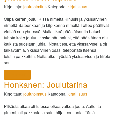
Kirjoittaja:
joulutoimitus
Kategoria:
kirjallisuus
Olipa kerran joulu. Kissa nimeltä Kinuski ja yksisarvinen
nimeltä Sateenkaari ja kilpikonna nimeltä Toffee päättivät
viettää sen yhdessä. Mutta ilkeä pääsiäisnoita halusi
tuhota koko joulun, koska hän halusi, että pääsiäinen olisi
kaikista suosituin juhla. Noita tiesi, että yksisarvisella oli
taikavoimia. Yksisarvinen osasi teleportata itsensä
toisiin paikkoihin. Noita aikoi ryöstää yksisarvisen ja kirota
sen…
lue lisää
Honkanen: Joulutarina
Kirjoittaja:
joulutoimitus
Kategoria:
kirjallisuus
Pitkästä aikaa oli tulossa oikea valkea joulu. Aattoilta
pimeni, oli pakkasta ja satoi hiljalleen lunta. Tästä