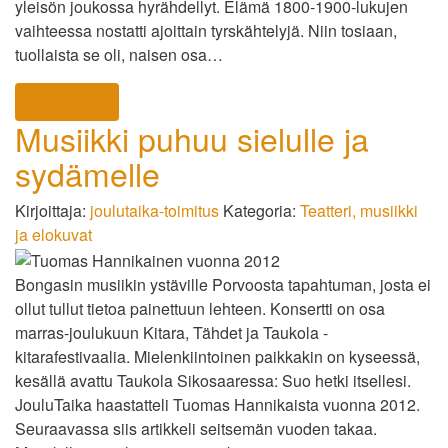
yleisön joukossa hyrähdellyt. Elämä 1800-1900-lukujen
vaihteessa nostatti ajoittain tyrskähtelyjä. Niin tosiaan,
tuollaista se oli, naisen osa…
lue lisää
Musiikki puhuu sielulle ja
sydämelle
Kirjoittaja:
joulutaika-toimitus
Kategoria:
Teatteri, musiikki
ja elokuvat
Bongasin musiikin ystäville Porvoosta tapahtuman, josta ei
ollut tullut tietoa painettuun lehteen. Konsertti on osa
marras-joulukuun Kitara, Tähdet ja Taukola -
kitarafestivaalia. Mielenkiintoinen paikkakin on kyseessä,
kesällä avattu Taukola Sikosaaressa: Suo hetki itsellesi.
JouluTaika haastatteli Tuomas Hannikaista vuonna 2012.
Seuraavassa siis artikkeli seitsemän vuoden takaa.