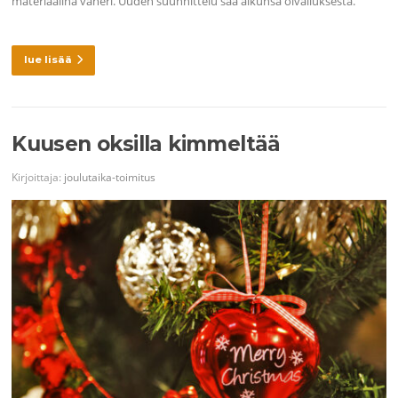
materiaalina vaneri. Uuden suunnittelu saa alkunsa oivalluksesta.
lue lisää
Kuusen oksilla kimmeltää
Kirjoittaja:
joulutaika-toimitus