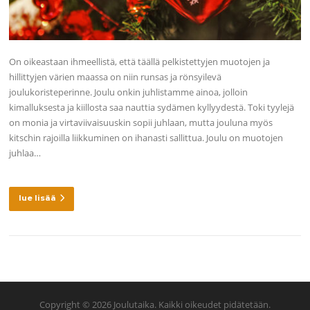
On oikeastaan ihmeellistä, että täällä pelkistettyjen muotojen ja
hillittyjen värien maassa on niin runsas ja rönsyilevä
joulukoristeperinne. Joulu onkin juhlistamme ainoa, jolloin
kimalluksesta ja kiillosta saa nauttia sydämen kyllyydestä. Toki tyylejä
on monia ja virtaviivaisuuskin sopii juhlaan, mutta jouluna myös
kitschin rajoilla liikkuminen on ihanasti sallittua. Joulu on muotojen
juhlaa…
lue lisää
Copyright © 2026 Joulutaika. Kaikki oikeudet pidätetään.