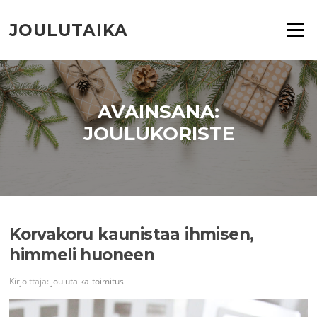
Siirry
suoraan
JOULUTAIKA
Valikko
sisältöön
AVAINSANA:
JOULUKORISTE
Korvakoru kaunistaa ihmisen,
himmeli huoneen
Kirjoittaja:
joulutaika-toimitus