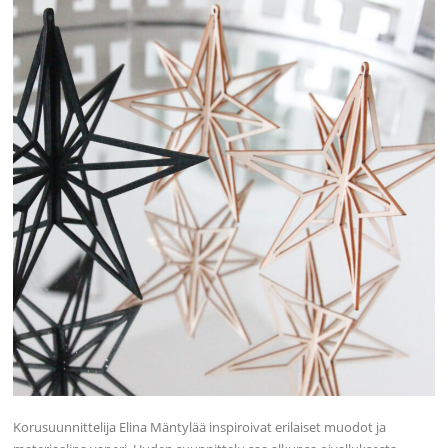
Korusuunnittelija Elina Mäntylää inspiroivat erilaiset muodot ja