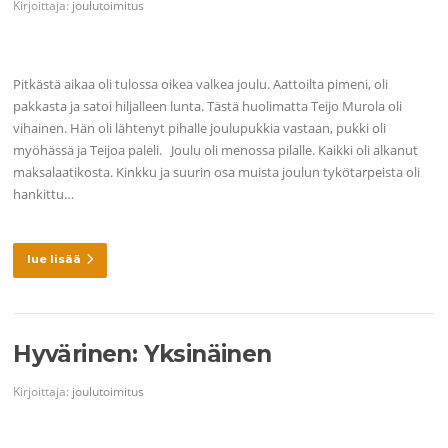
Kirjoittaja:
joulutoimitus
Pitkästä aikaa oli tulossa oikea valkea joulu. Aattoilta pimeni, oli
pakkasta ja satoi hiljalleen lunta. Tästä huolimatta Teijo Murola oli
vihainen. Hän oli lähtenyt pihalle joulupukkia vastaan, pukki oli
myöhässä ja Teijoa paleli. Joulu oli menossa pilalle. Kaikki oli alkanut
maksalaatikosta. Kinkku ja suurin osa muista joulun tykötarpeista oli
hankittu…
lue lisää
Hyvärinen: Yksinäinen
Kirjoittaja:
joulutoimitus