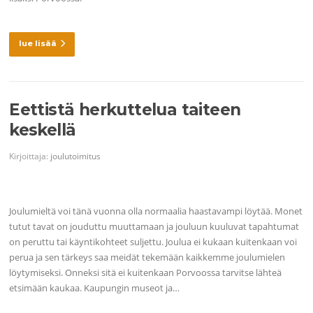
lue lisää
Eettistä herkuttelua taiteen
keskellä
Kirjoittaja:
joulutoimitus
Joulumieltä voi tänä vuonna olla normaalia haastavampi löytää. Monet
tutut tavat on jouduttu muuttamaan ja jouluun kuuluvat tapahtumat
on peruttu tai käyntikohteet suljettu. Joulua ei kukaan kuitenkaan voi
perua ja sen tärkeys saa meidät tekemään kaikkemme joulumielen
löytymiseksi. Onneksi sitä ei kuitenkaan Porvoossa tarvitse lähteä
etsimään kaukaa. Kaupungin museot ja…