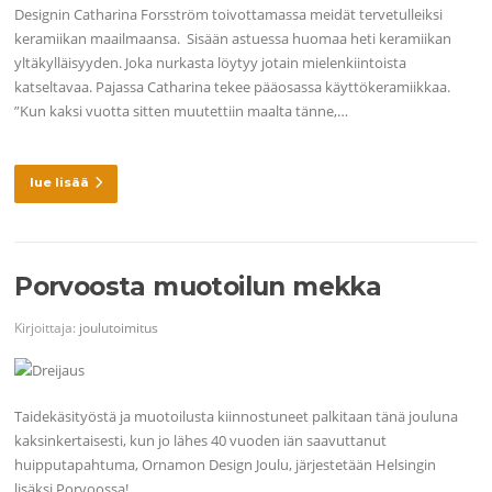
Designin Catharina Forsström toivottamassa meidät tervetulleiksi
keramiikan maailmaansa. Sisään astuessa huomaa heti keramiikan
yltäkylläisyyden. Joka nurkasta löytyy jotain mielenkiintoista
katseltavaa. Pajassa Catharina tekee pääosassa käyttökeramiikkaa.
”Kun kaksi vuotta sitten muutettiin maalta tänne,…
lue lisää
Porvoosta muotoilun mekka
Kirjoittaja:
joulutoimitus
Taidekäsityöstä ja muotoilusta kiinnostuneet palkitaan tänä jouluna
kaksinkertaisesti, kun jo lähes 40 vuoden iän saavuttanut
huipputapahtuma, Ornamon Design Joulu, järjestetään Helsingin
lisäksi Porvoossa!