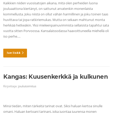
Kaikkien niiden vuosisatojen aikana, mitä olen perheiden luona
jouluaattona kiertänyt, on sattunut arvatenkin monenlaista
kommellusta. Joku niistä on ollut vähän harmillinen ja joku toinen taas
huvittava tai jopa ratkiriemukas. Mutta on sekaan mahtunut monta
herkkää hetkeäkin. Yksi mieleenpainuvimmista sellaisista tapahtui sata
vuotta sitten Porvoossa. Kansalaissodassa haavoittuneella miehellä oli
iso perhe….
lue lisää
Kangas: Kuusenkerkkä ja kulkunen
Kirjoittaja:
joulutoimitus
Minä tiedän, miten tärkeitä tarinat ovat. Siksi haluan kertoa sinulle
omani. Haluan kertoani tarinani, joka juontaa juurensa monen