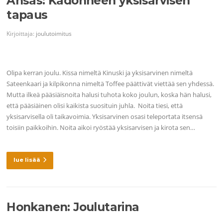
Ansas: Kadonneen yksisarvisen
tapaus
Kirjoittaja:
joulutoimitus
Olipa kerran joulu. Kissa nimeltä Kinuski ja yksisarvinen nimeltä
Sateenkaari ja kilpikonna nimeltä Toffee päättivät viettää sen yhdessä.
Mutta ilkeä pääsiäisnoita halusi tuhota koko joulun, koska hän halusi,
että pääsiäinen olisi kaikista suosituin juhla. Noita tiesi, että
yksisarvisella oli taikavoimia. Yksisarvinen osasi teleportata itsensä
toisiin paikkoihin. Noita aikoi ryöstää yksisarvisen ja kirota sen…
lue lisää
Honkanen: Joulutarina