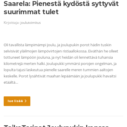
Saarela: Pienestä kydöstä syttyvät
suurimmat tulet
Kirjoittaja:
joulutoimitus
Oli tavallista lämpimämpi joulu, ja joulupukin porot hädin tuskin
selvisivät yläilmojen lämpövirtojen ristiaallokossa. Eiväthän he olleet
tottuneet lämpöön jouluna, ja nyt heidän oli lennettävä tuhansia
kilometrejä merten halki. Joulupukki ymmärsi porojen ongelman, ja
lopulta tajusi laskeutua pienelle saarelle meren tummien aaltojen
keskelle. Porot lysähtivät maahan lepäämään ja joulupukki havaitsi
etäältä…
lue lisää