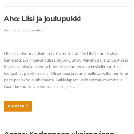
Aho: Liisi ja joulupukki
Kirjoittaja:
joulutoimitus
Liisi oli viisivuotias, iloinen tyttö, mutta tänään Liisiä jännitti aivan
kamalasti. Liisin päiväkodissa oli joulujuhlat. Päiväkoti sijaitsi vanhassa
huvilassa, siinä oli monta huonetta ja huoneiden keskellä suuri sali.
Joulujuhlat pidettiin illalla. Oli pimeää ja tunnelmallista, valkoinen lumi
peitti päiväkodin pihamaata. Kaikki lapset, vanhemmat, mummit ja
vaarit kokoontuivat suureen saliin, jossa…
lue lisää