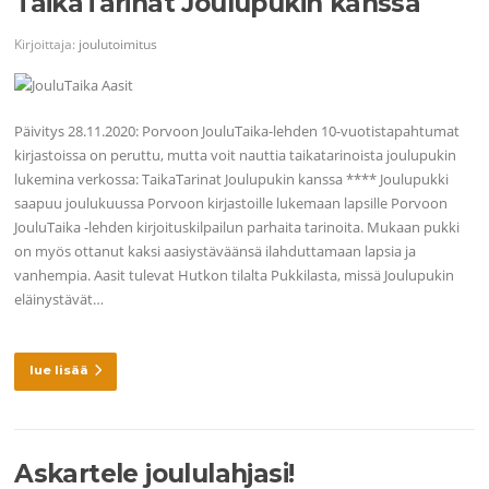
TaikaTarinat Joulupukin kanssa
Kirjoittaja:
joulutoimitus
Päivitys 28.11.2020: Porvoon JouluTaika-lehden 10-vuotistapahtumat
kirjastoissa on peruttu, mutta voit nauttia taikatarinoista joulupukin
lukemina verkossa: TaikaTarinat Joulupukin kanssa **** Joulupukki
saapuu joulukuussa Porvoon kirjastoille lukemaan lapsille Porvoon
JouluTaika -lehden kirjoituskilpailun parhaita tarinoita. Mukaan pukki
on myös ottanut kaksi aasiystäväänsä ilahduttamaan lapsia ja
vanhempia. Aasit tulevat Hutkon tilalta Pukkilasta, missä Joulupukin
eläinystävät…
lue lisää
Askartele joululahjasi!