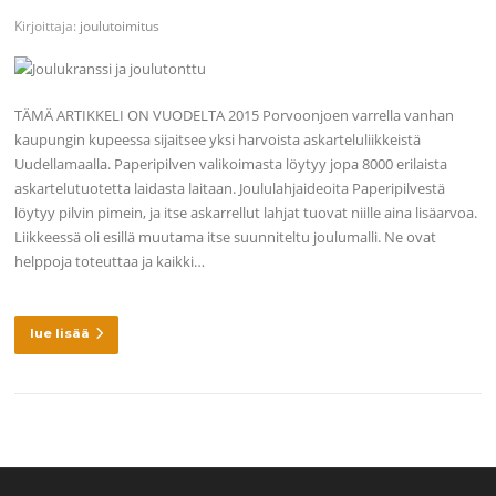
Kirjoittaja:
joulutoimitus
TÄMÄ ARTIKKELI ON VUODELTA 2015 Porvoonjoen varrella vanhan
kaupungin kupeessa sijaitsee yksi harvoista askarteluliikkeistä
Uudellamaalla. Paperipilven valikoimasta löytyy jopa 8000 erilaista
askartelutuotetta laidasta laitaan. Joululahjaideoita Paperipilvestä
löytyy pilvin pimein, ja itse askarrellut lahjat tuovat niille aina lisäarvoa.
Liikkeessä oli esillä muutama itse suunniteltu joulumalli. Ne ovat
helppoja toteuttaa ja kaikki…
lue lisää