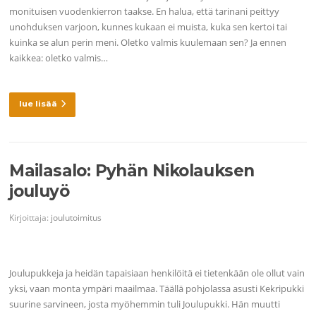
monituisen vuodenkierron taakse. En halua, että tarinani peittyy
unohduksen varjoon, kunnes kukaan ei muista, kuka sen kertoi tai
kuinka se alun perin meni. Oletko valmis kuulemaan sen? Ja ennen
kaikkea: oletko valmis…
lue lisää
Mailasalo: Pyhän Nikolauksen
jouluyö
Kirjoittaja:
joulutoimitus
Joulupukkeja ja heidän tapaisiaan henkilöitä ei tietenkään ole ollut vain
yksi, vaan monta ympäri maailmaa. Täällä pohjolassa asusti Kekripukki
suurine sarvineen, josta myöhemmin tuli Joulupukki. Hän muutti