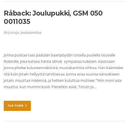
Råback: Joulupukki, GSM 050
0011035
Kirjoittaja:
joulutoimitus
Jonna puistaa taas päätään baaripöydän toisella puolella istuvalle
Robinille, joka katsoo häntä silmät sympatiaa tuikkien. Käsissään
Jonna pitelee kuluneennäköistä, mustakantista vihkoa. Hän kääntelee
sitä kuin jotain hellyyttä tarvitsevaa. Jonna avaa suunsa sanoakseen
jotain, muuttaa mielensä, ja hetken kuluttua mutisee: ”Niin moni asia
muuttui, kun mummi kuoli. Pienetkin asiat. Totuin jo…
lue lisää