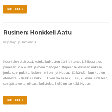
lue lisää
Rusinen: Honkkeli Aatu
Kirjoittaja:
joulutoimitus
Kuuntelen eteisessä, kuinka kulkusten ääni loittonee ja hiipuu ulos
pimeään. Pukki lähti ja meni menojaan. Rupean leikkimään nukella,
jonka sain pukilta. Nuken nimi on nyt Hapsu. Säikähdän kun kuulen
eteisestä: – Kukkuu, kukkuu. Oven takaa se kuuluu, kukkuu uudelleen,
se räpistelee tai oikeasti kolistelee. Siellä on iso käki. Nyt se…
lue lisää