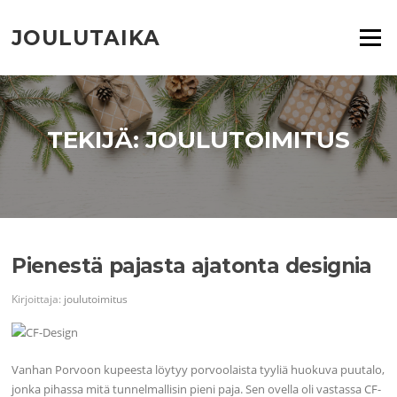
Siirry
suoraan
JOULUTAIKA
Valikko
sisältöön
TEKIJÄ:
JOULUTOIMITUS
Pienestä pajasta ajatonta designia
Kirjoittaja:
joulutoimitus
Vanhan Porvoon kupeesta löytyy porvoolaista tyyliä huokuva puutalo,
jonka pihassa mitä tunnelmallisin pieni paja. Sen ovella oli vastassa CF-