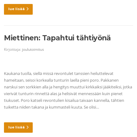
lue lisää
Miettinen: Tapahtui tähtiyönä
Kirjoittaja:
joulutoimitus
Kaukana tuolla, siellä missä revontulet tanssien heiluttelevat
hameitaan, seisoi korkealla tunturin laella pieni poro. Pakkanen
narskui sen sorkkien alla ja hengitys muuttui kirkkaiksi jääkiteiksi, jotka
vierivät tunturin rinnettä alas ja helisivät mennessään kuin pienet
tiukuset. Poro katseli revontulien kisailua taivaan kannella, tähtien
tuiketta niiden takana ja kummasteli kuuta. Se olisi…
lue lisää