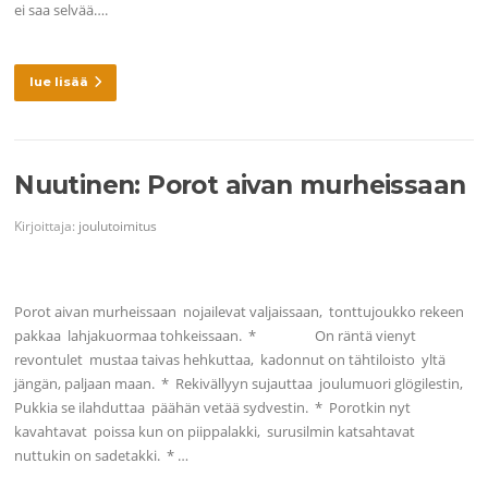
ei saa selvää….
lue lisää
Nuutinen: Porot aivan murheissaan
Kirjoittaja:
joulutoimitus
Porot aivan murheissaan nojailevat valjaissaan, tonttujoukko rekeen
pakkaa lahjakuormaa tohkeissaan. * On räntä vienyt
revontulet mustaa taivas hehkuttaa, kadonnut on tähtiloisto yltä
jängän, paljaan maan. * Rekivällyyn sujauttaa joulumuori glögilestin,
Pukkia se ilahduttaa päähän vetää sydvestin. * Porotkin nyt
kavahtavat poissa kun on piippalakki, surusilmin katsahtavat
nuttukin on sadetakki. * …