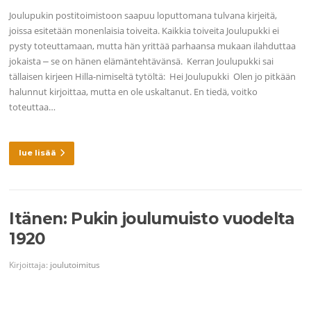
Joulupukin postitoimistoon saapuu loputtomana tulvana kirjeitä,
joissa esitetään monenlaisia toiveita. Kaikkia toiveita Joulupukki ei
pysty toteuttamaan, mutta hän yrittää parhaansa mukaan ilahduttaa
jokaista ⎼ se on hänen elämäntehtävänsä. Kerran Joulupukki sai
tällaisen kirjeen Hilla-nimiseltä tytöltä: Hei Joulupukki Olen jo pitkään
halunnut kirjoittaa, mutta en ole uskaltanut. En tiedä, voitko
toteuttaa…
lue lisää
Itänen: Pukin joulumuisto vuodelta
1920
Kirjoittaja:
joulutoimitus