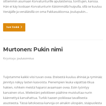
sittemmin asumaan Korvatunturille apulaistensa, tonttujen, kanssa.
Hän ei käy koskaan Korvatunturin itäisimmällä huipulla, sillä se kuuluu
Venäjälle ja venäläisillä on oma Pakkasukkonsa. Joulupukin…
lue lisää
Murtonen: Pukin nimi
Kirjoittaja:
joulutoimitus
Tuijotamme kaikki viisi tuvan ovea. Eteisestä kuuluu ähinää ja ryminää;
jännitys näkyy lasten kasvoista. Pienempien leuka väpättää itkua
hakien, rohkein meistä haparoi avaamaan ovea. Esiin työntyy
karvainen otus. Mielestäni pelokkeen päähine muistuttaa nurin
käännettyä karvahattua. Turkki taasen poikkeaa tavallisesta
asusteesta. Tässä laitoksessa karvoja on ainakin ulospäin, sisäpuolesta