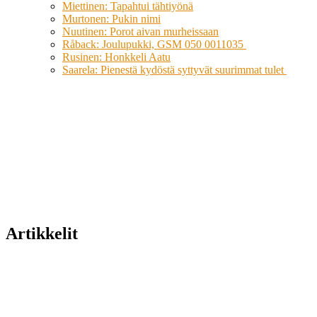
Miettinen: Tapahtui tähtiyönä
Murtonen: Pukin nimi
Nuutinen: Porot aivan murheissaan
Råback: Joulupukki, GSM 050 0011035
Rusinen: Honkkeli Aatu
Saarela: Pienestä kydöstä syttyvät suurimmat tulet
Artikkelit