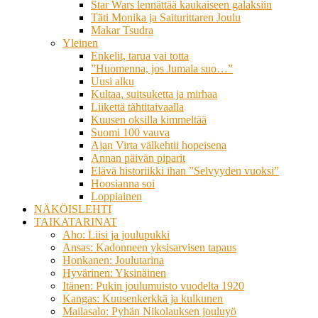
Star Wars lennättää kaukaiseen galaksiin
Täti Monika ja Saiturittaren Joulu
Makar Tsudra
Yleinen
Enkelit, tarua vai totta
”Huomenna, jos Jumala suo…”
Uusi alku
Kultaa, suitsuketta ja mirhaa
Liikettä tähtitaivaalla
Kuusen oksilla kimmeltää
Suomi 100 vauva
Ajan Virta välkehtii hopeisena
Annan päivän piparit
Elävä historiikki ihan ”Selvyyden vuoksi”
Hoosianna soi
Loppiainen
NÄKÖISLEHTI
TAIKATARINAT
Aho: Liisi ja joulupukki
Ansas: Kadonneen yksisarvisen tapaus
Honkanen: Joulutarina
Hyvärinen: Yksinäinen
Itänen: Pukin joulumuisto vuodelta 1920
Kangas: Kuusenkerkkä ja kulkunen
Mailasalo: Pyhän Nikolauksen jouluyö