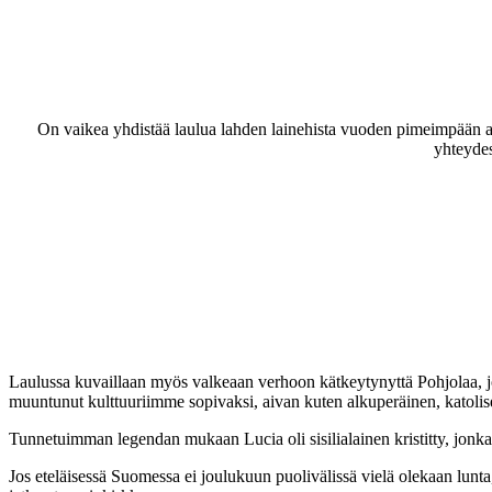
On vaikea yhdistää laulua lahden lainehista vuoden pimeimpään ai
yhteydes
Laulussa kuvaillaan myös valkeaan verhoon kätkeytynyttä Pohjolaa, jo
muuntunut kulttuuriimme sopivaksi, aivan kuten alkuperäinen, katol
Tunnetuimman legendan mukaan Lucia oli sisilialainen kristitty, jonka 
Jos eteläisessä Suomessa ei joulukuun puolivälissä vielä olekaan lunta,