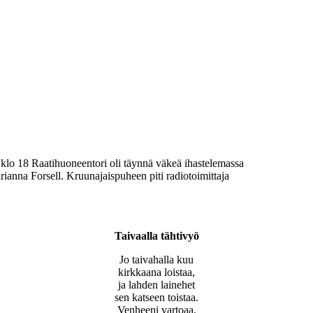
klo 18 Raatihuoneentori oli täynnä väkeä ihastelemassa
ianna Forsell. Kruunajaispuheen piti radiotoimittaja
Taivaalla tähtivyö
Jo taivahalla kuu
kirkkaana loistaa,
ja lahden lainehet
sen katseen toistaa.
Venheeni vartoaa,