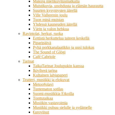
Makuja mielikuvitusmatkalla
Muistikuvia, unohdusta ja elämän haurautta
Suurten kysymysten äärellä
Ville Vallgrenin joulu
Tuon minä muistan
Yhdessä kauneuden äärellä
Värin ja valon hehkua
Ravintolat, herkut, ruoka
Eettistä herkuttelua taiteen keskellä
Piparipäivä
Pyhä porkkanalaatikko ja uusi tulokas
The Sound of Glögi
Café Cabriole
Tarinat
TaikaTarinat Joulupukin kanssa
Ikivihreä tarina
Kultainen lahjapaperi
Teatteri, musiikki ja elokuvat
Metoo#olavi
Tuntematon sotilas
Suomi-musiikkia Etkoilla
Tonttutaikaa
Musiikin vastavoimia
Musiikki puhuu sielulle ja sydämelle
€uroviisut