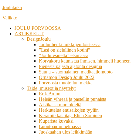
Siirry
Joulutaika
suoraan
Valikko
sisältöön
JOULU PORVOOSSA
ARTIKKELIT
DesignJoulu
Joulunhenki tuikkujen loisteessa
”Lasi on sielullinen kotini”
”Joulu-esinettä” etsimässä
Korvakoru kaunistaa ihmisen, himmeli huoneen
Pienestä pajasta ajatonta designia
Sauna – suomalainen meditaatiomuoto
Ornamon Design Joulu 2022
Porvoosta muotoilun mekka
Taide, museot ja näyttelyt
Erik Bruun
Heleän vihreää ja pastellin punaista
Aistikasta muotokieltä
Herkuttelua entisaikojen tyyliin
Keramiikkataitaja Elina Sorainen
Kuparista kuvaksi
Luontoäidin helmassa
Juoskaahan ulos leikkimään