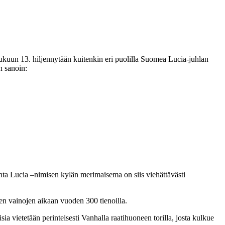
ukuun 13. hiljennytään kuitenkin eri puolilla Suomea Lucia-juhlan
n sanoin:
nta Lucia –nimisen kylän merimaisema on siis viehättävästi
sen vainojen aikaan vuoden 300 tienoilla.
ia vietetään perinteisesti Vanhalla raatihuoneen torilla, josta kulkue