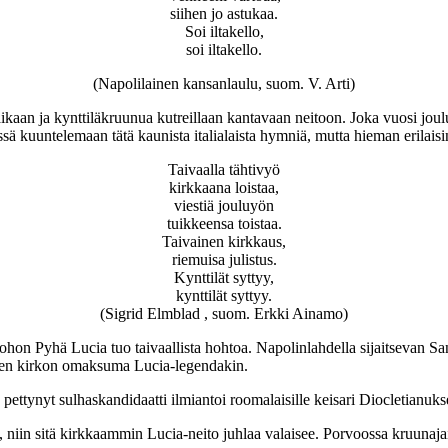
siihen jo astukaa.
Soi iltakello,
soi iltakello.
(Napolilainen kansanlaulu, suom. V. Arti)
kaan ja kynttiläkruunua kutreillaan kantavaan neitoon. Joka vuosi joul
sä kuuntelemaan tätä kaunista italialaista hymniä, mutta hieman erilaisi
Taivaalla tähtivyö
kirkkaana loistaa,
viestiä jouluyön
tuikkeensa toistaa.
Taivainen kirkkaus,
riemuisa julistus.
Kynttilät syttyy,
kynttilät syttyy.
(Sigrid Elmblad , suom. Erkki Ainamo)
hon Pyhä Lucia tuo taivaallista hohtoa. Napolinlahdella sijaitsevan Sa
isen kirkon omaksuma Lucia-legendakin.
pettynyt sulhaskandidaatti ilmiantoi roomalaisille keisari Diocletianuk
 niin sitä kirkkaammin Lucia-neito juhlaa valaisee. Porvoossa kruunajais