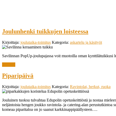
Joulunhenki tuikkujen loisteessa
Kirjoittaja:
joulutaika-toimitus
Kategoria:
askartelu ja käsityöt
Savilinnan PopUp-joulupajassa voit muotoilla oman kynttilätuikkusi luo
lue lisää
Piparipäivä
Kirjoittaja:
joulutaika-toimitus
Kategoria:
Ravintolat, herkut, ruoka
Jouluinen tuoksu tulvahtaa Edupolin opetuskeittiöstä ja nostaa mieleen 
neljäntoista hengen joukko ravintola- ja catering-alan perustutkintoa 
komeaa piparitaloa on jo saanut karkkinappipäällysteen….