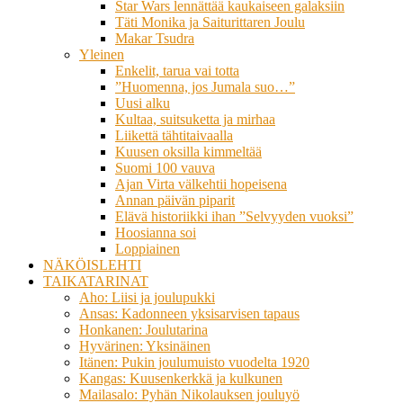
Star Wars lennättää kaukaiseen galaksiin
Täti Monika ja Saiturittaren Joulu
Makar Tsudra
Yleinen
Enkelit, tarua vai totta
”Huomenna, jos Jumala suo…”
Uusi alku
Kultaa, suitsuketta ja mirhaa
Liikettä tähtitaivaalla
Kuusen oksilla kimmeltää
Suomi 100 vauva
Ajan Virta välkehtii hopeisena
Annan päivän piparit
Elävä historiikki ihan ”Selvyyden vuoksi”
Hoosianna soi
Loppiainen
NÄKÖISLEHTI
TAIKATARINAT
Aho: Liisi ja joulupukki
Ansas: Kadonneen yksisarvisen tapaus
Honkanen: Joulutarina
Hyvärinen: Yksinäinen
Itänen: Pukin joulumuisto vuodelta 1920
Kangas: Kuusenkerkkä ja kulkunen
Mailasalo: Pyhän Nikolauksen jouluyö