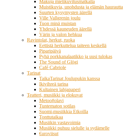
Makuja mielikuvitusmatkalla
Muistikuvia, unohdusta ja elämän haurautta
Suurten kysymysten äärellä
Ville Vallgrenin joulu
Tuon minä muistan
Yhdessä kauneuden äärellä
Värin ja valon hehkua
Ravintolat, herkut, ruoka
Eettistä herkuttelua taiteen keskellä
Piparipäivä
Pyhä porkkanalaatikko ja uusi tulokas
The Sound of Glögi
Café Cabriole
Tarinat
TaikaTarinat Joulupukin kanssa
Ikivihreä tarina
Kultainen lahjapaperi
Teatteri, musiikki ja elokuvat
Metoo#olavi
Tuntematon sotilas
Suomi-musiikkia Etkoilla
Tonttutaikaa
Musiikin vastavoimia
Musiikki puhuu sielulle ja sydämelle
€uroviisut