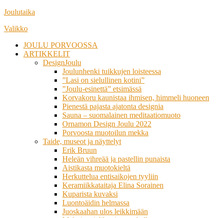
Siirry
Joulutaika
suoraan
Valikko
sisältöön
JOULU PORVOOSSA
ARTIKKELIT
DesignJoulu
Joulunhenki tuikkujen loisteessa
”Lasi on sielullinen kotini”
”Joulu-esinettä” etsimässä
Korvakoru kaunistaa ihmisen, himmeli huoneen
Pienestä pajasta ajatonta designia
Sauna – suomalainen meditaatiomuoto
Ornamon Design Joulu 2022
Porvoosta muotoilun mekka
Taide, museot ja näyttelyt
Erik Bruun
Heleän vihreää ja pastellin punaista
Aistikasta muotokieltä
Herkuttelua entisaikojen tyyliin
Keramiikkataitaja Elina Sorainen
Kuparista kuvaksi
Luontoäidin helmassa
Juoskaahan ulos leikkimään