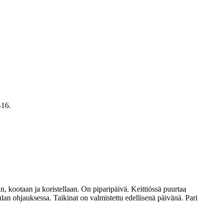
-16.
an, kootaan ja koristellaan. On piparipäivä. Keittiössä puurtaa
lan ohjauksessa. Taikinat on valmistettu edellisenä päivänä. Pari