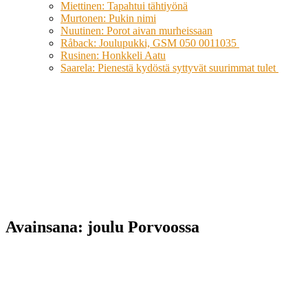
Miettinen: Tapahtui tähtiyönä
Murtonen: Pukin nimi
Nuutinen: Porot aivan murheissaan
Råback: Joulupukki, GSM 050 0011035
Rusinen: Honkkeli Aatu
Saarela: Pienestä kydöstä syttyvät suurimmat tulet
Avainsana:
joulu Porvoossa