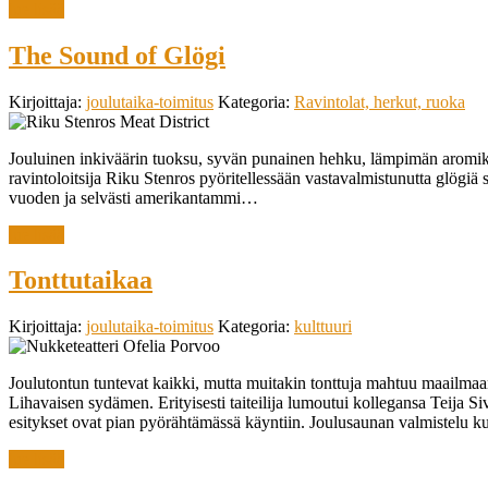
lue lisää
The Sound of Glögi
Kirjoittaja:
joulutaika-toimitus
Kategoria:
Ravintolat, herkut, ruoka
Jouluinen inkiväärin tuoksu, syvän punainen hehku, lämpimän aromikas 
ravintoloitsija Riku Stenros pyöritellessään vastavalmistunutta glögi
vuoden ja selvästi amerikantammi…
lue lisää
Tonttutaikaa
Kirjoittaja:
joulutaika-toimitus
Kategoria:
kulttuuri
Joulutontun tuntevat kaikki, mutta muitakin tonttuja mahtuu maailmaan 
Lihavaisen sydämen. Erityisesti taiteilija lumoutui kollegansa Teija 
esitykset ovat pian pyörähtämässä käyntiin. Joulusaunan valmistelu
lue lisää