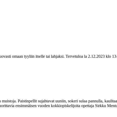
vasti omaan tyyliin itselle tai lahjaksi. Tervetuloa la 2.12.2023 klo 13
muistoja. Paistinpellit sujahtavat uuniin, sokeri sulaa pannulla, kaulita
suorittavia ensimmäisen vuoden kokkiopiskelijoita opettaja Sirkku Mentu