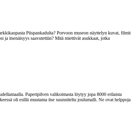
karkkikaupasta Piispankadulta? Porvoon museon näyttelyn kuvat, filmit
 ja itsenäisyys saavutettiin? Mitä miettivät asukkaat, jotka
amaalla. Paperipilven valikoimasta löytyy jopa 8000 erilaista
iikkeessä oli esillä muutama itse suunniteltu joulumalli. Ne ovat helppoja