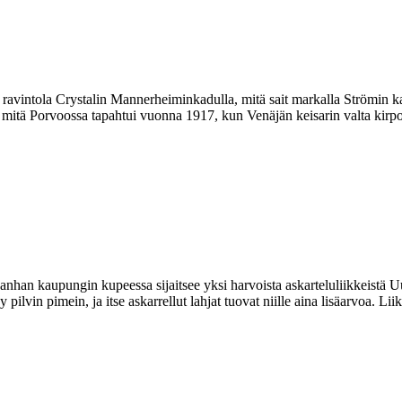
i ravintola Crystalin Mannerheiminkadulla, mitä sait markalla Strömin 
 mitä Porvoossa tapahtui vuonna 1917, kun Venäjän keisarin valta kirposi
ungin kupeessa sijaitsee yksi harvoista askarteluliikkeistä Uudell
yy pilvin pimein, ja itse askarrellut lahjat tuovat niille aina lisäarvoa. L