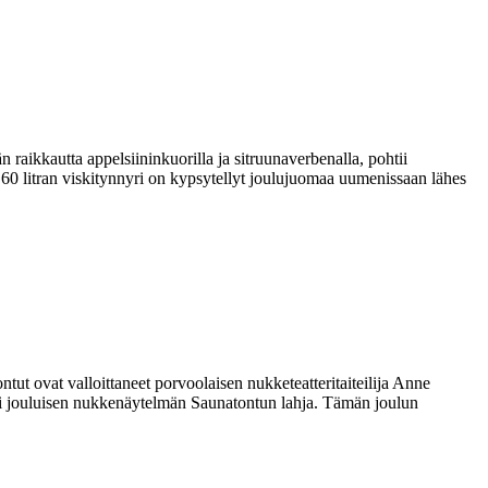
aikkautta appelsiininkuorilla ja sitruunaverbenalla, pohtii
 60 litran viskitynnyri on kypsytellyt joulujuomaa uumenissaan lähes
tut ovat valloittaneet porvoolaisen nukketeatteritaiteilija Anne
 loi jouluisen nukkenäytelmän Saunatontun lahja. Tämän joulun