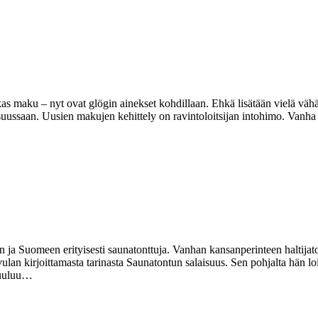
maku – nyt ovat glögin ainekset kohdillaan. Ehkä lisätään vielä vähän r
ä suussaan. Uusien makujen kehittely on ravintoloitsijan intohimo. Vanha
ja Suomeen erityisesti saunatonttuja. Vanhan kansanperinteen haltijaton
Sivulan kirjoittamasta tarinasta Saunatontun salaisuus. Sen pohjalta hän
 kuuluu…