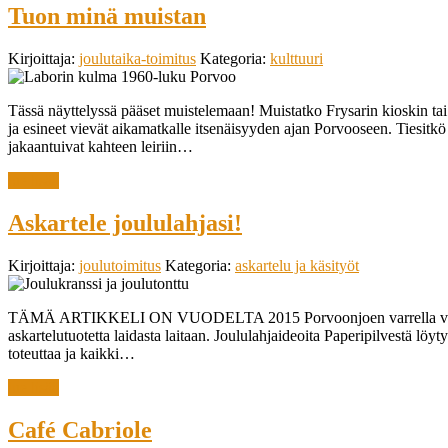
Tuon minä muistan
Kirjoittaja:
joulutaika-toimitus
Kategoria:
kulttuuri
Tässä näyttelyssä pääset muistelemaan! Muistatko Frysarin kioskin ta
ja esineet vievät aikamatkalle itsenäisyyden ajan Porvooseen. Tiesitkö
jakaantuivat kahteen leiriin…
lue lisää
Askartele joululahjasi!
Kirjoittaja:
joulutoimitus
Kategoria:
askartelu ja käsityöt
TÄMÄ ARTIKKELI ON VUODELTA 2015 Porvoonjoen varrella vanhan kaup
askartelutuotetta laidasta laitaan. Joululahjaideoita Paperipilvestä löyt
toteuttaa ja kaikki…
lue lisää
Café Cabriole