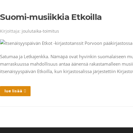
Suomi-musiikkia Etkoilla
Kirjoittaja:
joulutaika-toimitus
Satumaa ja Letkajenkka. Nämäpä ovat hyvinkin suomalaiseen musii
marraskuussa mahdollisuus antaa äänensä rakastamalleen musiikil
itsenäisyyspäivän Etkoilla, kun kirjastosalissa järjestettiin Kirjast
lue lisää