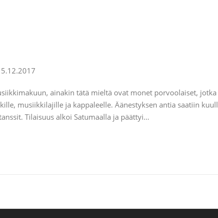
kkimakuun, ainakin tätä mieltä ovat monet porvoolaiset, jotka os
le, musiikkilajille ja kappaleelle. Äänestyksen antia saatiin ku
otanssit. Tilaisuus alkoi Satumaalla ja päättyi…