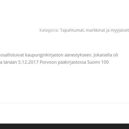
Kategoria:
Tapahtumat, markkinat ja myyjäiset
allistuivat kaupunginkirjaston äänestykseen. Jokaisella oli
ulla tänään 5.12.2017 Porvoon pääkirjastossa Suomi 100