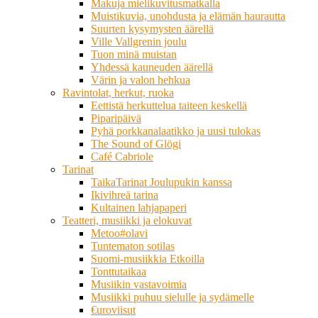
Makuja mielikuvitusmatkalla
Muistikuvia, unohdusta ja elämän haurautta
Suurten kysymysten äärellä
Ville Vallgrenin joulu
Tuon minä muistan
Yhdessä kauneuden äärellä
Värin ja valon hehkua
Ravintolat, herkut, ruoka
Eettistä herkuttelua taiteen keskellä
Piparipäivä
Pyhä porkkanalaatikko ja uusi tulokas
The Sound of Glögi
Café Cabriole
Tarinat
TaikaTarinat Joulupukin kanssa
Ikivihreä tarina
Kultainen lahjapaperi
Teatteri, musiikki ja elokuvat
Metoo#olavi
Tuntematon sotilas
Suomi-musiikkia Etkoilla
Tonttutaikaa
Musiikin vastavoimia
Musiikki puhuu sielulle ja sydämelle
€uroviisut