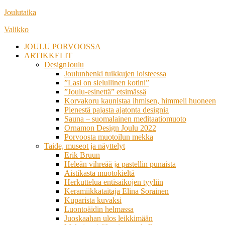
Siirry
Joulutaika
suoraan
Valikko
sisältöön
JOULU PORVOOSSA
ARTIKKELIT
DesignJoulu
Joulunhenki tuikkujen loisteessa
”Lasi on sielullinen kotini”
”Joulu-esinettä” etsimässä
Korvakoru kaunistaa ihmisen, himmeli huoneen
Pienestä pajasta ajatonta designia
Sauna – suomalainen meditaatiomuoto
Ornamon Design Joulu 2022
Porvoosta muotoilun mekka
Taide, museot ja näyttelyt
Erik Bruun
Heleän vihreää ja pastellin punaista
Aistikasta muotokieltä
Herkuttelua entisaikojen tyyliin
Keramiikkataitaja Elina Sorainen
Kuparista kuvaksi
Luontoäidin helmassa
Juoskaahan ulos leikkimään