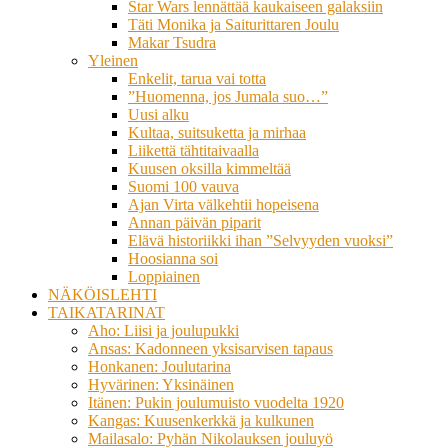
Star Wars lennättää kaukaiseen galaksiin
Täti Monika ja Saiturittaren Joulu
Makar Tsudra
Yleinen
Enkelit, tarua vai totta
”Huomenna, jos Jumala suo…”
Uusi alku
Kultaa, suitsuketta ja mirhaa
Liikettä tähtitaivaalla
Kuusen oksilla kimmeltää
Suomi 100 vauva
Ajan Virta välkehtii hopeisena
Annan päivän piparit
Elävä historiikki ihan ”Selvyyden vuoksi”
Hoosianna soi
Loppiainen
NÄKÖISLEHTI
TAIKATARINAT
Aho: Liisi ja joulupukki
Ansas: Kadonneen yksisarvisen tapaus
Honkanen: Joulutarina
Hyvärinen: Yksinäinen
Itänen: Pukin joulumuisto vuodelta 1920
Kangas: Kuusenkerkkä ja kulkunen
Mailasalo: Pyhän Nikolauksen jouluyö