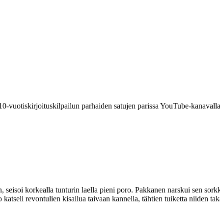
10-vuotiskirjoituskilpailun parhaiden satujen parissa YouTube-kanaval
, seisoi korkealla tunturin laella pieni poro. Pakkanen narskui sen sorkki
o katseli revontulien kisailua taivaan kannella, tähtien tuiketta niiden 