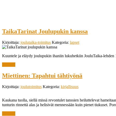
TaikaTarinat Joulupukin kanssa
Kirjoittaja:
joulutaika-toimitus
Kategoria:
lapset
Kuuntele ja eläydy joulupukin ihaniin lukuhetkiin JouluTaika-lehden 
lue lisää
Miettinen: Tapahtui tähtiyönä
Kirjoittaja:
joulutoimitus
Kategoria:
kirjallisuus
Kaukana tuolla, siellä missä revontulet tanssien heiluttelevat hameitaan
tunturin rinnettä alas ja helisivät mennessään kuin pienet tiukuset. Por
lue lisää