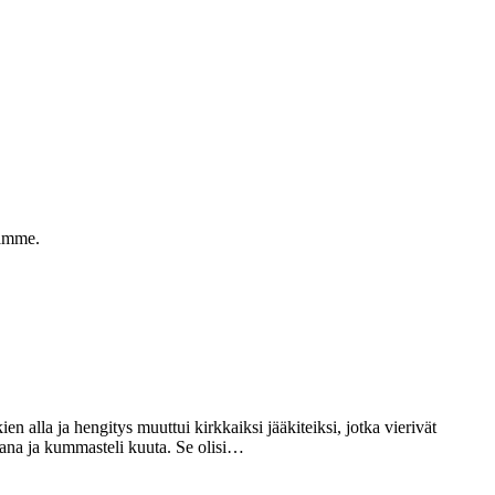
lamme.
en alla ja hengitys muuttui kirkkaiksi jääkiteiksi, jotka vierivät
takana ja kummasteli kuuta. Se olisi…