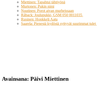
Miettinen: Tapahtui tähtiyönä
Murtonen: Pukin nimi
Nuutinen: Porot aivan murheissaan
Råback: Joulupukki, GSM 050 0011035
Rusinen: Honkkeli Aatu
Saarela: Pienestä kydöstä syttyvät suurimmat tulet
Avainsana:
Päivi Miettinen