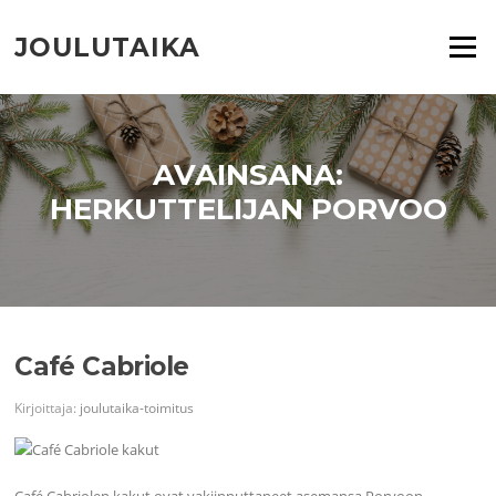
Siirry
suoraan
JOULUTAIKA
Valikko
sisältöön
AVAINSANA:
HERKUTTELIJAN PORVOO
Café Cabriole
Kirjoittaja:
joulutaika-toimitus