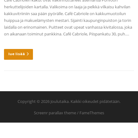
Café Cabriolen kakut ovat vakiinnuttaneet asemansa Porvoon
herkuttelijoiden kartalla. Valikoima on laaja ja pelkkä vilkaisu kahvilan
kakkuvitriiniin saa pään pyörälle. Café Cabriole on kakkumuotoilun
huippua ja makuelämysten mestari. Sijainti kaupunginpuiston ja torin
laidalla on erinomainen. Puitteet ovat upeat vanhassa kivitalossa, joka
on aikanaan toiminut pankkina. Café Cabriole, Piispankatu 30, puh….
lue lisää
Copyright © 2026 Joulutaika. Kaikki oikeudet pidätetään.
Screenr parallax theme
/ FameThemes