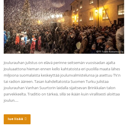
Joulurauhan julistus on elävä perinne seitsemän vuosisadan ajalta
Jouluaattona hieman ennen kello kahtatoista eri puolilla maata lähes
miljoona suomalaista keskeyttää joulunvalmistelunsa ja asettuu TV:n
tai radion ääreen. Tasan kahdeltatoista Suomen Turku julistaa
joulurauhan Vanhan Suurtorin laidalla sijaitsevan Brinkkalan talon
parvekkeelta. Traditio on tärkeä, sillä se ikään kuin virallisesti aloittaa
joulun….
lue lisää