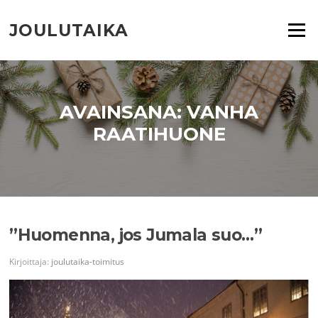
Siirry
suoraan
JOULUTAIKA
Valikko
sisältöön
AVAINSANA:
VANHA
RAATIHUONE
”Huomenna, jos Jumala suo…”
Kirjoittaja:
joulutaika-toimitus