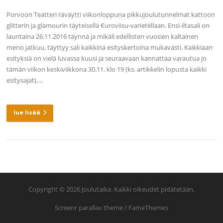
Porvoon Teatteri räväytti viikonloppuna pikkujoulutunnelmat kattoon
glitterin ja glamourin täyteisellä €uroviisu-varietéllaan. Ensi-iltasali on
launtaina 26.11.2016 täynnä ja mikäli edellisten vuosien kaltainen
meno jatkuu, täyttyy sali kaikkina esityskertoina mukavasti. Kaikkiaan
esityksiä on vielä luvassa kuusi ja seuraavaan kannattaa varautua jo
tämän viikon keskiviikkona 30.11. klo 19 (ks. artikkelin lopusta kaikki
esitysajat)….
lue lisää
Copyright © 2026 Joulutaika. Kaikki oikeudet pidätetään.
Screenr parallax theme
/ FameThemes