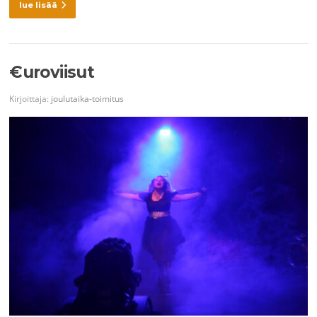
lue lisää
€uroviisut
Kirjoittaja:
joulutaika-toimitus