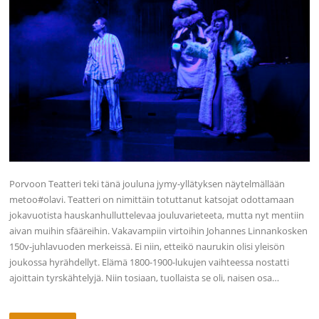
Porvoon Teatteri teki tänä jouluna jymy-yllätyksen näytelmällään
metoo#olavi. Teatteri on nimittäin totuttanut katsojat odottamaan
jokavuotista hauskanhulluttelevaa jouluvarieteeta, mutta nyt mentiin
aivan muihin sfääreihin. Vakavampiin virtoihin Johannes Linnankosken
150v-juhlavuoden merkeissä. Ei niin, etteikö naurukin olisi yleisön
joukossa hyrähdellyt. Elämä 1800-1900-lukujen vaihteessa nostatti
ajoittain tyrskähtelyjä. Niin tosiaan, tuollaista se oli, naisen osa…