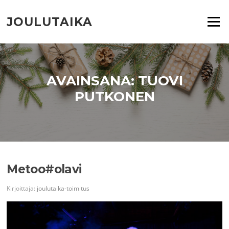
Siirry
suoraan
JOULUTAIKA
Valikko
sisältöön
AVAINSANA:
TUOVI
PUTKONEN
Metoo#olavi
Kirjoittaja:
joulutaika-toimitus