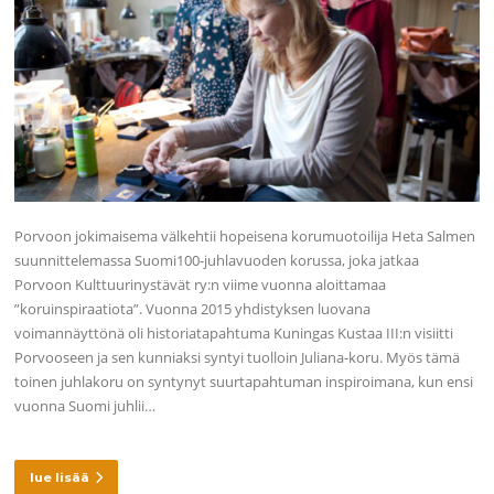
Porvoon jokimaisema välkehtii hopeisena korumuotoilija Heta Salmen
suunnittelemassa Suomi100-juhlavuoden korussa, joka jatkaa
Porvoon Kulttuurinystävät ry:n viime vuonna aloittamaa
”koruinspiraatiota”. Vuonna 2015 yhdistyksen luovana
voimannäyttönä oli historiatapahtuma Kuningas Kustaa III:n visiitti
Porvooseen ja sen kunniaksi syntyi tuolloin Juliana-koru. Myös tämä
toinen juhlakoru on syntynyt suurtapahtuman inspiroimana, kun ensi
vuonna Suomi juhlii…
lue lisää