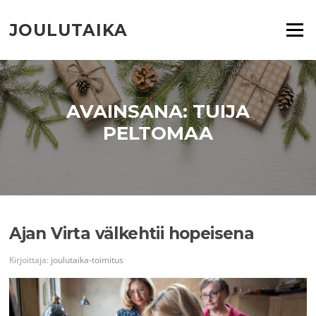
Siirry
suoraan
JOULUTAIKA
Valikko
sisältöön
AVAINSANA:
TUIJA
PELTOMAA
Ajan Virta välkehtii hopeisena
Kirjoittaja:
joulutaika-toimitus