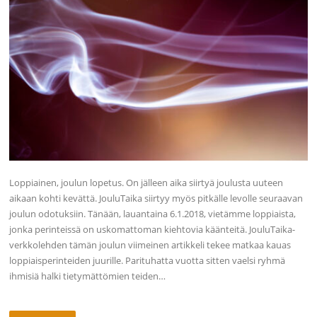
Loppiainen, joulun lopetus. On jälleen aika siirtyä joulusta uuteen
aikaan kohti kevättä. JouluTaika siirtyy myös pitkälle levolle seuraavan
joulun odotuksiin. Tänään, lauantaina 6.1.2018, vietämme loppiaista,
jonka perinteissä on uskomattoman kiehtovia käänteitä. JouluTaika-
verkkolehden tämän joulun viimeinen artikkeli tekee matkaa kauas
loppiaisperinteiden juurille. Parituhatta vuotta sitten vaelsi ryhmä
ihmisiä halki tietymättömien teiden…