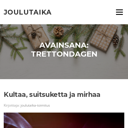
Siirry
suoraan
JOULUTAIKA
Valikko
sisältöön
AVAINSANA:
TRETTONDAGEN
Kultaa, suitsuketta ja mirhaa
Kirjoittaja:
joulutaika-toimitus