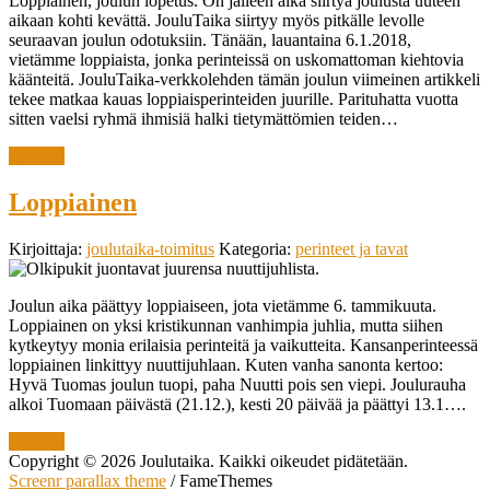
Loppiainen, joulun lopetus. On jälleen aika siirtyä joulusta uuteen
aikaan kohti kevättä. JouluTaika siirtyy myös pitkälle levolle
seuraavan joulun odotuksiin. Tänään, lauantaina 6.1.2018,
vietämme loppiaista, jonka perinteissä on uskomattoman kiehtovia
käänteitä. JouluTaika-verkkolehden tämän joulun viimeinen artikkeli
tekee matkaa kauas loppiaisperinteiden juurille. Parituhatta vuotta
sitten vaelsi ryhmä ihmisiä halki tietymättömien teiden…
lue lisää
Loppiainen
Kirjoittaja:
joulutaika-toimitus
Kategoria:
perinteet ja tavat
Joulun aika päättyy loppiaiseen, jota vietämme 6. tammikuuta.
Loppiainen on yksi kristikunnan vanhimpia juhlia, mutta siihen
kytkeytyy monia erilaisia perinteitä ja vaikutteita. Kansanperinteessä
loppiainen linkittyy nuuttijuhlaan. Kuten vanha sanonta kertoo:
Hyvä Tuomas joulun tuopi, paha Nuutti pois sen viepi. Joulurauha
alkoi Tuomaan päivästä (21.12.), kesti 20 päivää ja päättyi 13.1….
lue lisää
Copyright © 2026 Joulutaika. Kaikki oikeudet pidätetään.
Screenr parallax theme
/ FameThemes