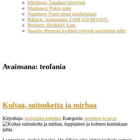
Miettinen: Tapahtui tähtiyönä
Murtonen: Pukin nimi
Nuutinen: Porot aivan murheissaan
Råback: Joulupukki, GSM 050 0011035
Rusinen: Honkkeli Aatu
Saarela: Pienestä kydöstä syttyvät suurimmat tulet
Avainsana:
teofania
Kultaa, suitsuketta ja mirhaa
Kirjoittaja:
joulutaika-toimitus
Kategoria:
perinteet ja tavat