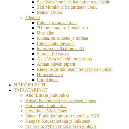
Star Wars lennättää kaukaiseen galaksiin
Täti Monika ja Saiturittaren Joulu
Makar Tsudra
Yleinen
Enkelit, tarua vai totta
”Huomenna, jos Jumala suo…”
Uusi alku
Kultaa, suitsuketta ja mirhaa
Liikettä tähtitaivaalla
Kuusen oksilla kimmeltää
Suomi 100 vauva
Ajan Virta välkehtii hopeisena
Annan päivän piparit
Elävä historiikki ihan ”Selvyyden vuoksi”
Hoosianna soi
Loppiainen
NÄKÖISLEHTI
TAIKATARINAT
Aho: Liisi ja joulupukki
Ansas: Kadonneen yksisarvisen tapaus
Honkanen: Joulutarina
Hyvärinen: Yksinäinen
Itänen: Pukin joulumuisto vuodelta 1920
Kangas: Kuusenkerkkä ja kulkunen
Mailasalo: Pyhän Nikolauksen jouluyö