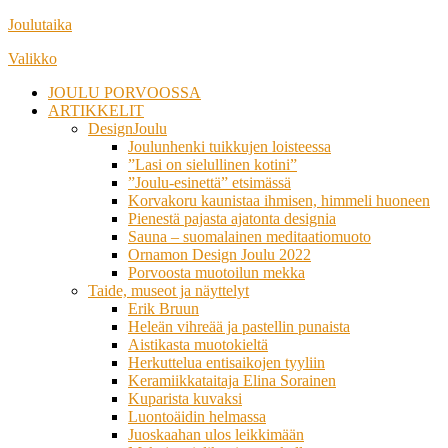
Siirry
Joulutaika
suoraan
Valikko
sisältöön
JOULU PORVOOSSA
ARTIKKELIT
DesignJoulu
Joulunhenki tuikkujen loisteessa
”Lasi on sielullinen kotini”
”Joulu-esinettä” etsimässä
Korvakoru kaunistaa ihmisen, himmeli huoneen
Pienestä pajasta ajatonta designia
Sauna – suomalainen meditaatiomuoto
Ornamon Design Joulu 2022
Porvoosta muotoilun mekka
Taide, museot ja näyttelyt
Erik Bruun
Heleän vihreää ja pastellin punaista
Aistikasta muotokieltä
Herkuttelua entisaikojen tyyliin
Keramiikkataitaja Elina Sorainen
Kuparista kuvaksi
Luontoäidin helmassa
Juoskaahan ulos leikkimään