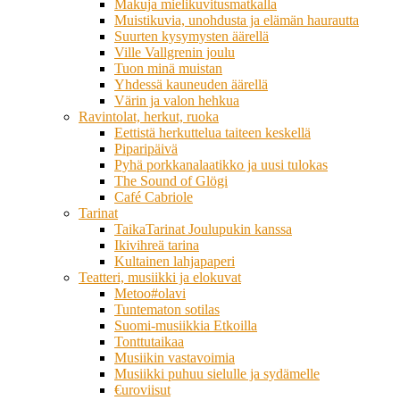
Makuja mielikuvitusmatkalla
Muistikuvia, unohdusta ja elämän haurautta
Suurten kysymysten äärellä
Ville Vallgrenin joulu
Tuon minä muistan
Yhdessä kauneuden äärellä
Värin ja valon hehkua
Ravintolat, herkut, ruoka
Eettistä herkuttelua taiteen keskellä
Piparipäivä
Pyhä porkkanalaatikko ja uusi tulokas
The Sound of Glögi
Café Cabriole
Tarinat
TaikaTarinat Joulupukin kanssa
Ikivihreä tarina
Kultainen lahjapaperi
Teatteri, musiikki ja elokuvat
Metoo#olavi
Tuntematon sotilas
Suomi-musiikkia Etkoilla
Tonttutaikaa
Musiikin vastavoimia
Musiikki puhuu sielulle ja sydämelle
€uroviisut