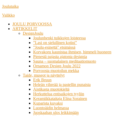
Siirry
Joulutaika
suoraan
Valikko
sisältöön
JOULU PORVOOSSA
ARTIKKELIT
DesignJoulu
Joulunhenki tuikkujen loisteessa
”Lasi on sielullinen kotini”
”Joulu-esinettä” etsimässä
Korvakoru kaunistaa ihmisen, himmeli huoneen
Pienestä pajasta ajatonta designia
Sauna – suomalainen meditaatiomuoto
Ornamon Design Joulu 2022
Porvoosta muotoilun mekka
Taide, museot ja näyttelyt
Erik Bruun
Heleän vihreää ja pastellin punaista
Aistikasta muotokieltä
Herkuttelua entisaikojen tyyliin
Keramiikkataitaja Elina Sorainen
Kuparista kuvaksi
Luontoäidin helmassa
Juoskaahan ulos leikkimään