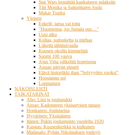
Star Wars lennättää kaukaiseen galaksiin
Täti Monika ja Saiturittaren Joulu
Makar Tsudra
Yleinen
Enkelit, tarua vai totta
”Huomenna, jos Jumala suo…”
Uusi alku
Kultaa, suitsuketta ja mirhaa
Liikettä tähtitaivaalla
Kuusen oksilla kimmeltää
Suomi 100 vauva
Ajan Virta välkehtii hopeisena
Annan päivän piparit
Elävä historiikki ihan ”Selvyyden vuoksi”
Hoosianna soi
Loppiainen
NÄKÖISLEHTI
TAIKATARINAT
Aho: Liisi ja joulupukki
Ansas: Kadonneen yksisarvisen tapaus
Honkanen: Joulutarina
Hyvärinen: Yksinäinen
Itänen: Pukin joulumuisto vuodelta 1920
Kangas: Kuusenkerkkä ja kulkunen
Mailasalo: Pyhän Nikolauksen jouluyö