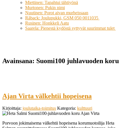
Miettinen: Tapahtui tähtiyönä
Murtonen: Pukin nimi
Nuutinen: Porot aivan murheissaan
Råback: Joulupukki, GSM 050 0011035
Rusinen: Honkkeli Aatu
Saarela: Pienestä kydöstä syttyvät suurimmat tulet
Avainsana:
Suomi100 juhlavuoden koru
Ajan Virta välkehtii hopeisena
Kirjoittaja:
joulutaika-toimitus
Kategoria:
kulttuuri
Porvoon jokimaisema välkehtii hopeisena korumuotoilija Heta