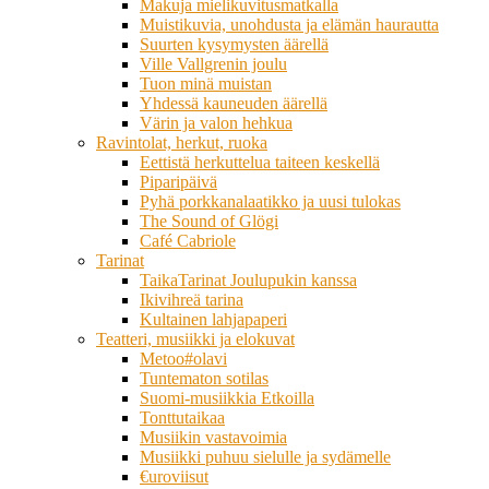
Makuja mielikuvitusmatkalla
Muistikuvia, unohdusta ja elämän haurautta
Suurten kysymysten äärellä
Ville Vallgrenin joulu
Tuon minä muistan
Yhdessä kauneuden äärellä
Värin ja valon hehkua
Ravintolat, herkut, ruoka
Eettistä herkuttelua taiteen keskellä
Piparipäivä
Pyhä porkkanalaatikko ja uusi tulokas
The Sound of Glögi
Café Cabriole
Tarinat
TaikaTarinat Joulupukin kanssa
Ikivihreä tarina
Kultainen lahjapaperi
Teatteri, musiikki ja elokuvat
Metoo#olavi
Tuntematon sotilas
Suomi-musiikkia Etkoilla
Tonttutaikaa
Musiikin vastavoimia
Musiikki puhuu sielulle ja sydämelle
€uroviisut