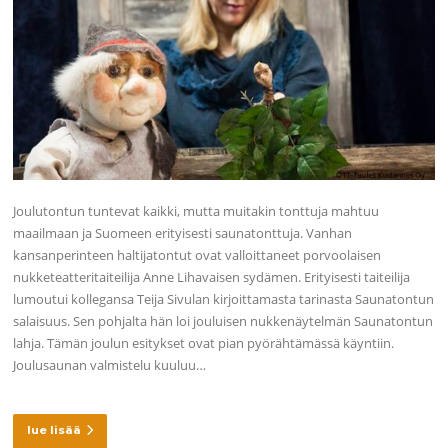
Joulutontun tuntevat kaikki, mutta muitakin tonttuja mahtuu
maailmaan ja Suomeen erityisesti saunatonttuja. Vanhan
kansanperinteen haltijatontut ovat valloittaneet porvoolaisen
nukketeatteritaiteilija Anne Lihavaisen sydämen. Erityisesti taiteilija
lumoutui kollegansa Teija Sivulan kirjoittamasta tarinasta Saunatontun
salaisuus. Sen pohjalta hän loi jouluisen nukkenäytelmän Saunatontun
lahja. Tämän joulun esitykset ovat pian pyörähtämässä käyntiin.
Joulusaunan valmistelu kuuluu…
lue lisää