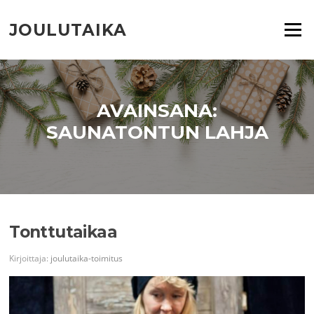
Siirry
suoraan
JOULUTAIKA
Valikko
sisältöön
AVAINSANA:
SAUNATONTUN LAHJA
Tonttutaikaa
Kirjoittaja:
joulutaika-toimitus