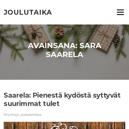
Siirry
suoraan
JOULUTAIKA
Valikko
sisältöön
AVAINSANA:
SARA
SAARELA
Saarela: Pienestä kydöstä syttyvät
suurimmat tulet
Kirjoittaja:
joulutoimitus