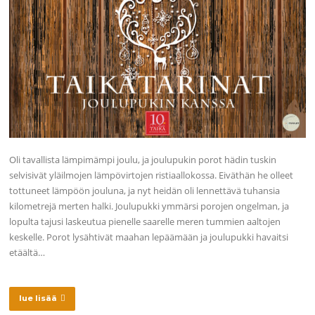
Oli tavallista lämpimämpi joulu, ja joulupukin porot hädin tuskin
selvisivät yläilmojen lämpövirtojen ristiaallokossa. Eiväthän he olleet
tottuneet lämpöön jouluna, ja nyt heidän oli lennettävä tuhansia
kilometrejä merten halki. Joulupukki ymmärsi porojen ongelman, ja
lopulta tajusi laskeutua pienelle saarelle meren tummien aaltojen
keskelle. Porot lysähtivät maahan lepäämään ja joulupukki havaitsi
etäältä…
lue lisää