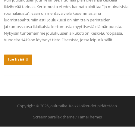
Kun joulukuusen juurille lähtee, huomaa pian olevansa keskellä
ikivihreää tarinaa. Kertomusta ei edes kannata aloittaa ”jo muinaisista
roomalaisista”, vaan on mentävä vielä kauemmas aina
luomistapahtumiin asti. Joulukuusi on nimittäin perinteiden
jatkumossa osa ikiaikaista kertomusta myyttisestä elämänpuusta.
Nykyisin tuntemamme joulukuusen alkukoti on Keski-Euroopassa.
Vuodelta 1419 on löytynyt tieto Elsassista, jossa leipurikisällit…
lue lisää
Copyright © 2026 Joulutaika. Kaikki oikeudet pidätetään.
Screenr parallax theme
/ FameThemes