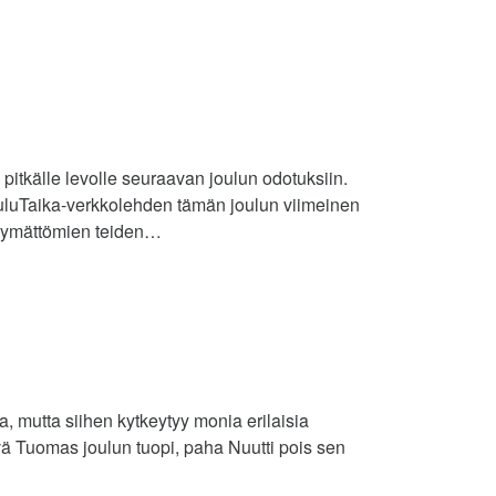
 pitkälle levolle seuraavan joulun odotuksiin.
ouluTaika-verkkolehden tämän joulun viimeinen
tietymättömien teiden…
, mutta siihen kytkeytyy monia erilaisia
yvä Tuomas joulun tuopi, paha Nuutti pois sen