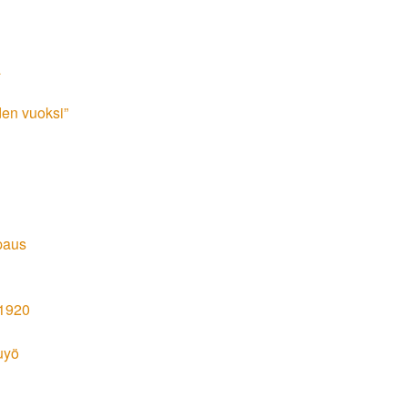
a
den vuoksi”
paus
 1920
uyö