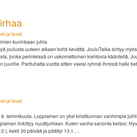
mirhaa
et ja tavat
tyä joulusta uuteen aikaan kohti kevättä. JouluTaika siirtyy myös
sta, jonka perinteissä on uskomattoman kiehtovia käänteitä. J
n juurille. Parituhatta vuotta sitten vaelsi ryhmä ihmisiä halki 
et ja tavat
 6. tammikuuta. Loppiainen on yksi kristikunnan vanhimpia juhlia
ppiainen linkittyy nuuttijuhlaan. Kuten vanha sanonta kertoo: H
.), kesti 20 päivää ja päättyi 13.1….