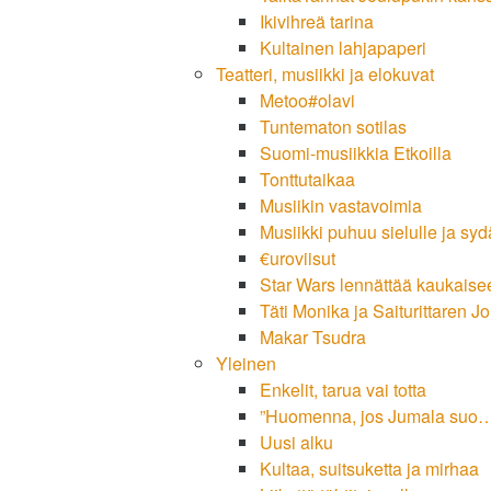
Ikivihreä tarina
Kultainen lahjapaperi
Teatteri, musiikki ja elokuvat
Metoo#olavi
Tuntematon sotilas
Suomi-musiikkia Etkoilla
Tonttutaikaa
Musiikin vastavoimia
Musiikki puhuu sielulle ja sy
€uroviisut
Star Wars lennättää kaukaise
Täti Monika ja Saiturittaren J
Makar Tsudra
Yleinen
Enkelit, tarua vai totta
”Huomenna, jos Jumala suo
Uusi alku
Kultaa, suitsuketta ja mirhaa