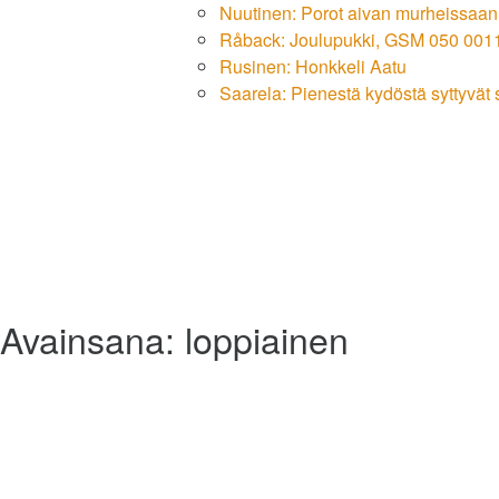
Nuutinen: Porot aivan murheissaan
Råback: Joulupukki, GSM 050 00
Rusinen: Honkkeli Aatu
Saarela: Pienestä kydöstä syttyvät
Avainsana:
loppiainen