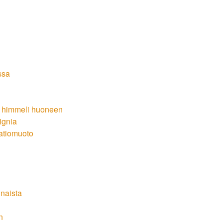
ssa
, himmeli huoneen
ignia
atiomuoto
unaista
n