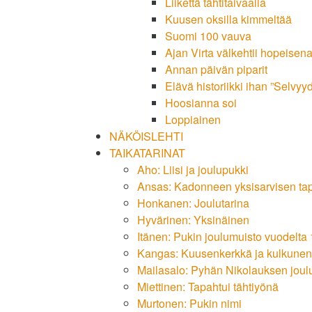
Liikettä tähtitaivaalla
Kuusen oksilla kimmeltää
Suomi 100 vauva
Ajan Virta välkehtii hopeisen
Annan päivän piparit
Elävä historiikki ihan ”Selvyy
Hoosianna soi
Loppiainen
NÄKÖISLEHTI
TAIKATARINAT
Aho: Liisi ja joulupukki
Ansas: Kadonneen yksisarvisen ta
Honkanen: Joulutarina
Hyvärinen: Yksinäinen
Itänen: Pukin joulumuisto vuodelta
Kangas: Kuusenkerkkä ja kulkunen
Mailasalo: Pyhän Nikolauksen joul
Miettinen: Tapahtui tähtiyönä
Murtonen: Pukin nimi