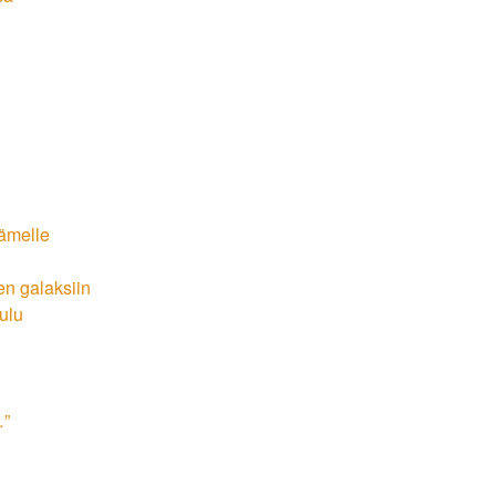
dämelle
en galaksiin
oulu
…”