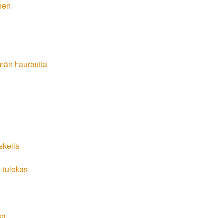
inen
ämän haurautta
skellä
 tulokas
sa