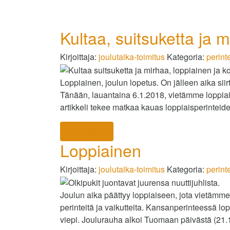
Kultaa, suitsuketta ja 
Kirjoittaja:
joulutaika-toimitus
Kategoria:
perinte
Loppiainen, joulun lopetus. On jälleen aika siir
Tänään, lauantaina 6.1.2018, vietämme loppiai
artikkeli tekee matkaa kauas loppiaisperinteide
lue lisää
Loppiainen
Kirjoittaja:
joulutaika-toimitus
Kategoria:
perinte
Joulun aika päättyy loppiaiseen, jota vietämme
perinteitä ja vaikutteita. Kansanperinteessä lo
viepi. Joulurauha alkoi Tuomaan päivästä (21.12