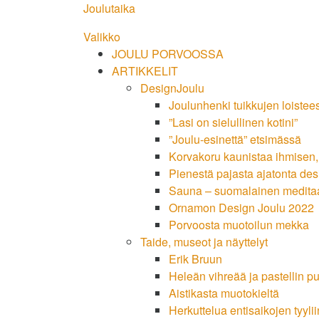
Siirry
Joulutaika
suoraan
Valikko
sisältöön
JOULU PORVOOSSA
ARTIKKELIT
DesignJoulu
Joulunhenki tuikkujen loistee
”Lasi on sielullinen kotini”
”Joulu-esinettä” etsimässä
Korvakoru kaunistaa ihmisen
Pienestä pajasta ajatonta des
Sauna – suomalainen medita
Ornamon Design Joulu 2022
Porvoosta muotoilun mekka
Taide, museot ja näyttelyt
Erik Bruun
Heleän vihreää ja pastellin p
Aistikasta muotokieltä
Herkuttelua entisaikojen tyylii