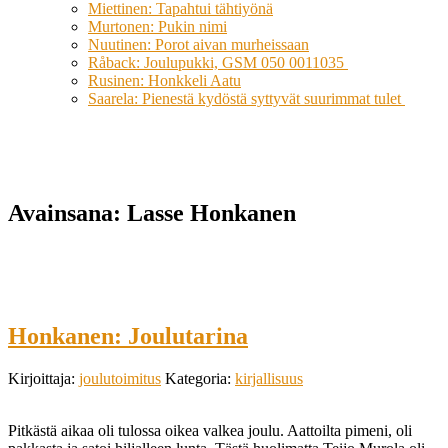
Miettinen: Tapahtui tähtiyönä
Murtonen: Pukin nimi
Nuutinen: Porot aivan murheissaan
Råback: Joulupukki, GSM 050 0011035
Rusinen: Honkkeli Aatu
Saarela: Pienestä kydöstä syttyvät suurimmat tulet
Avainsana:
Lasse Honkanen
Honkanen: Joulutarina
Kirjoittaja:
joulutoimitus
Kategoria:
kirjallisuus
Pitkästä aikaa oli tulossa oikea valkea joulu. Aattoilta pimeni, oli