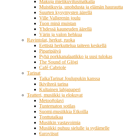
Makuja mielikuvitusmatkalla
Muistikuvia, unohdusta ja elämän haurautta
Suurten kysymysten äärellä
Ville Vallgrenin joulu
Tuon minä muistan
Yhdessä kauneuden äärellä
Värin ja valon hehkua
Ravintolat, herkut, ruoka
Eettistä herkuttelua taiteen keskellä
Piparipäivä
Pyhä porkkanalaatikko ja uusi tulokas
The Sound of Glögi
Café Cabriole
Tarinat
TaikaTarinat Joulupukin kanssa
Ikivihreä tarina
Kultainen lahjapaperi
Teatteri, musiikki ja elokuvat
Metoo#olavi
Tuntematon sotilas
Suomi-musiikkia Etkoilla
Tonttutaikaa
Musiikin vastavoimia
Musiikki puhuu sielulle ja sydämelle
€uroviisut