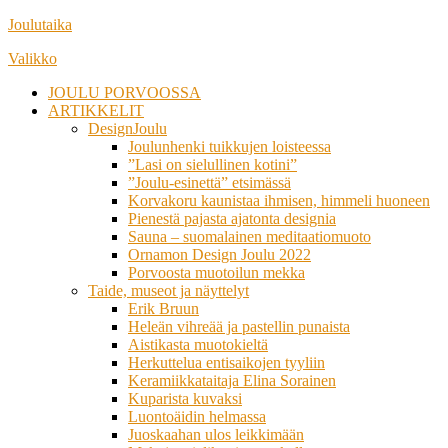
Siirry
Joulutaika
suoraan
Valikko
sisältöön
JOULU PORVOOSSA
ARTIKKELIT
DesignJoulu
Joulunhenki tuikkujen loisteessa
”Lasi on sielullinen kotini”
”Joulu-esinettä” etsimässä
Korvakoru kaunistaa ihmisen, himmeli huoneen
Pienestä pajasta ajatonta designia
Sauna – suomalainen meditaatiomuoto
Ornamon Design Joulu 2022
Porvoosta muotoilun mekka
Taide, museot ja näyttelyt
Erik Bruun
Heleän vihreää ja pastellin punaista
Aistikasta muotokieltä
Herkuttelua entisaikojen tyyliin
Keramiikkataitaja Elina Sorainen
Kuparista kuvaksi
Luontoäidin helmassa
Juoskaahan ulos leikkimään