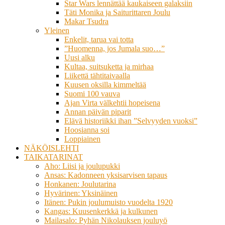
Star Wars lennättää kaukaiseen galaksiin
Täti Monika ja Saiturittaren Joulu
Makar Tsudra
Yleinen
Enkelit, tarua vai totta
”Huomenna, jos Jumala suo…”
Uusi alku
Kultaa, suitsuketta ja mirhaa
Liikettä tähtitaivaalla
Kuusen oksilla kimmeltää
Suomi 100 vauva
Ajan Virta välkehtii hopeisena
Annan päivän piparit
Elävä historiikki ihan ”Selvyyden vuoksi”
Hoosianna soi
Loppiainen
NÄKÖISLEHTI
TAIKATARINAT
Aho: Liisi ja joulupukki
Ansas: Kadonneen yksisarvisen tapaus
Honkanen: Joulutarina
Hyvärinen: Yksinäinen
Itänen: Pukin joulumuisto vuodelta 1920
Kangas: Kuusenkerkkä ja kulkunen
Mailasalo: Pyhän Nikolauksen jouluyö