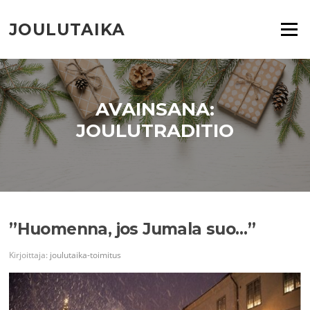
Siirry
suoraan
JOULUTAIKA
Valikko
sisältöön
AVAINSANA:
JOULUTRADITIO
”Huomenna, jos Jumala suo…”
Kirjoittaja:
joulutaika-toimitus