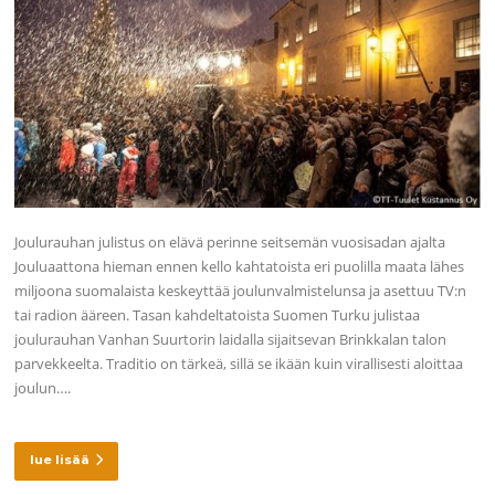
Joulurauhan julistus on elävä perinne seitsemän vuosisadan ajalta
Jouluaattona hieman ennen kello kahtatoista eri puolilla maata lähes
miljoona suomalaista keskeyttää joulunvalmistelunsa ja asettuu TV:n
tai radion ääreen. Tasan kahdeltatoista Suomen Turku julistaa
joulurauhan Vanhan Suurtorin laidalla sijaitsevan Brinkkalan talon
parvekkeelta. Traditio on tärkeä, sillä se ikään kuin virallisesti aloittaa
joulun….
lue lisää