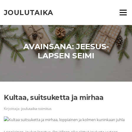
Siirry
suoraan
JOULUTAIKA
Valikko
sisältöön
AVAINSANA:
JEESUS-
LAPSEN SEIMI
Kultaa, suitsuketta ja mirhaa
Kirjoittaja:
joulutaika-toimitus