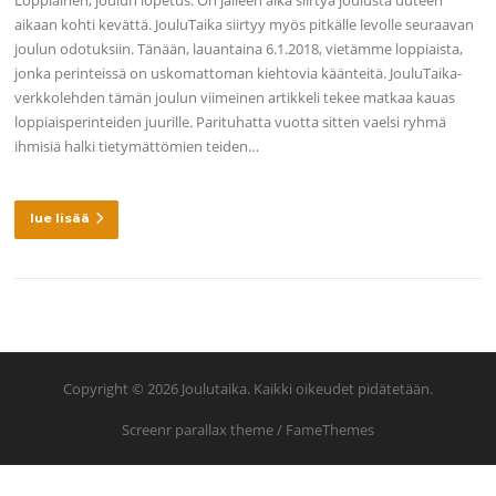
Loppiainen, joulun lopetus. On jälleen aika siirtyä joulusta uuteen
aikaan kohti kevättä. JouluTaika siirtyy myös pitkälle levolle seuraavan
joulun odotuksiin. Tänään, lauantaina 6.1.2018, vietämme loppiaista,
jonka perinteissä on uskomattoman kiehtovia käänteitä. JouluTaika-
verkkolehden tämän joulun viimeinen artikkeli tekee matkaa kauas
loppiaisperinteiden juurille. Parituhatta vuotta sitten vaelsi ryhmä
ihmisiä halki tietymättömien teiden…
lue lisää
Copyright © 2026 Joulutaika. Kaikki oikeudet pidätetään.
Screenr parallax theme
/ FameThemes