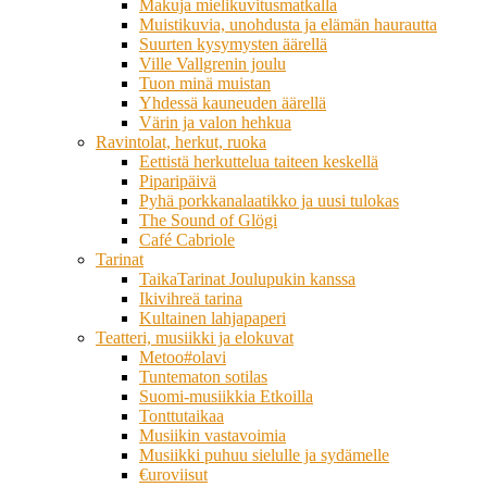
Makuja mielikuvitusmatkalla
Muistikuvia, unohdusta ja elämän haurautta
Suurten kysymysten äärellä
Ville Vallgrenin joulu
Tuon minä muistan
Yhdessä kauneuden äärellä
Värin ja valon hehkua
Ravintolat, herkut, ruoka
Eettistä herkuttelua taiteen keskellä
Piparipäivä
Pyhä porkkanalaatikko ja uusi tulokas
The Sound of Glögi
Café Cabriole
Tarinat
TaikaTarinat Joulupukin kanssa
Ikivihreä tarina
Kultainen lahjapaperi
Teatteri, musiikki ja elokuvat
Metoo#olavi
Tuntematon sotilas
Suomi-musiikkia Etkoilla
Tonttutaikaa
Musiikin vastavoimia
Musiikki puhuu sielulle ja sydämelle
€uroviisut