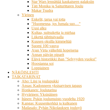
Star Wars lennättää kaukaiseen galaksiin
Täti Monika ja Saiturittaren Joulu
Makar Tsudra
Yleinen
Enkelit, tarua vai totta
”Huomenna, jos Jumala suo…”
Uusi alku
Kultaa, suitsuketta ja mirhaa
Liikettä tähtitaivaalla
Kuusen oksilla kimmeltää
Suomi 100 vauva
Ajan Virta välkehtii hopeisena
Annan päivän piparit
Elävä historiikki ihan ”Selvyyden vuoksi”
Hoosianna soi
Loppiainen
NÄKÖISLEHTI
TAIKATARINAT
Aho: Liisi ja joulupukki
Ansas: Kadonneen yksisarvisen tapaus
Honkanen: Joulutarina
Hyvärinen: Yksinäinen
Itänen: Pukin joulumuisto vuodelta 1920
Kangas: Kuusenkerkkä ja kulkunen
Mailasalo: Pyhän Nikolauksen jouluyö