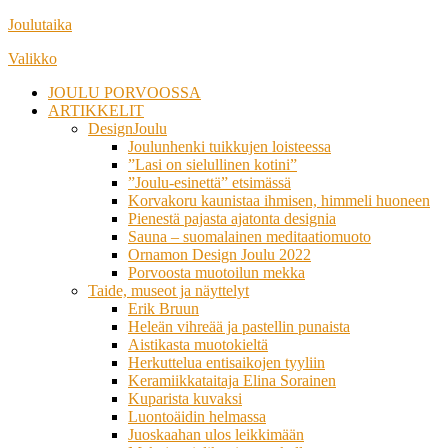
Siirry
Joulutaika
suoraan
Valikko
sisältöön
JOULU PORVOOSSA
ARTIKKELIT
DesignJoulu
Joulunhenki tuikkujen loisteessa
”Lasi on sielullinen kotini”
”Joulu-esinettä” etsimässä
Korvakoru kaunistaa ihmisen, himmeli huoneen
Pienestä pajasta ajatonta designia
Sauna – suomalainen meditaatiomuoto
Ornamon Design Joulu 2022
Porvoosta muotoilun mekka
Taide, museot ja näyttelyt
Erik Bruun
Heleän vihreää ja pastellin punaista
Aistikasta muotokieltä
Herkuttelua entisaikojen tyyliin
Keramiikkataitaja Elina Sorainen
Kuparista kuvaksi
Luontoäidin helmassa
Juoskaahan ulos leikkimään