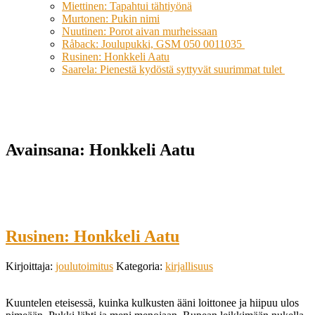
Miettinen: Tapahtui tähtiyönä
Murtonen: Pukin nimi
Nuutinen: Porot aivan murheissaan
Råback: Joulupukki, GSM 050 0011035
Rusinen: Honkkeli Aatu
Saarela: Pienestä kydöstä syttyvät suurimmat tulet
Avainsana:
Honkkeli Aatu
Rusinen: Honkkeli Aatu
Kirjoittaja:
joulutoimitus
Kategoria:
kirjallisuus
Kuuntelen eteisessä, kuinka kulkusten ääni loittonee ja hiipuu ulos