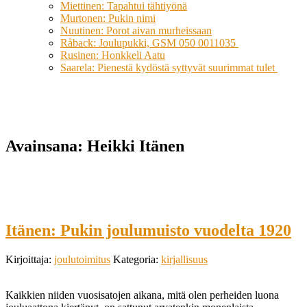
Miettinen: Tapahtui tähtiyönä
Murtonen: Pukin nimi
Nuutinen: Porot aivan murheissaan
Råback: Joulupukki, GSM 050 0011035
Rusinen: Honkkeli Aatu
Saarela: Pienestä kydöstä syttyvät suurimmat tulet
Avainsana:
Heikki Itänen
Itänen: Pukin joulumuisto vuodelta 1920
Kirjoittaja:
joulutoimitus
Kategoria:
kirjallisuus
Kaikkien niiden vuosisatojen aikana, mitä olen perheiden luona