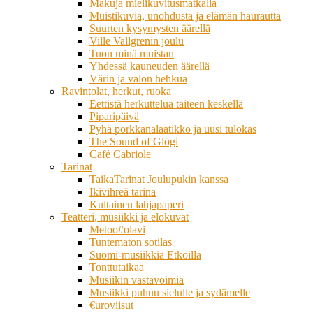
Makuja mielikuvitusmatkalla
Muistikuvia, unohdusta ja elämän haurautta
Suurten kysymysten äärellä
Ville Vallgrenin joulu
Tuon minä muistan
Yhdessä kauneuden äärellä
Värin ja valon hehkua
Ravintolat, herkut, ruoka
Eettistä herkuttelua taiteen keskellä
Piparipäivä
Pyhä porkkanalaatikko ja uusi tulokas
The Sound of Glögi
Café Cabriole
Tarinat
TaikaTarinat Joulupukin kanssa
Ikivihreä tarina
Kultainen lahjapaperi
Teatteri, musiikki ja elokuvat
Metoo#olavi
Tuntematon sotilas
Suomi-musiikkia Etkoilla
Tonttutaikaa
Musiikin vastavoimia
Musiikki puhuu sielulle ja sydämelle
€uroviisut