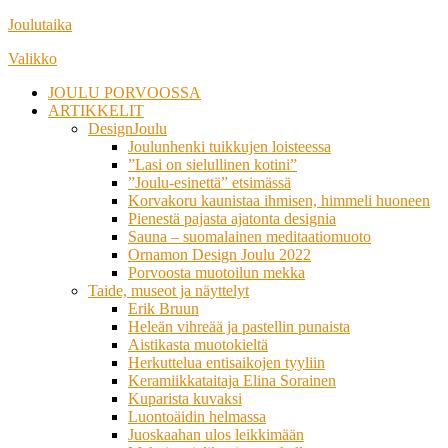
Siirry
Joulutaika
suoraan
Valikko
sisältöön
JOULU PORVOOSSA
ARTIKKELIT
DesignJoulu
Joulunhenki tuikkujen loisteessa
”Lasi on sielullinen kotini”
”Joulu-esinettä” etsimässä
Korvakoru kaunistaa ihmisen, himmeli huoneen
Pienestä pajasta ajatonta designia
Sauna – suomalainen meditaatiomuoto
Ornamon Design Joulu 2022
Porvoosta muotoilun mekka
Taide, museot ja näyttelyt
Erik Bruun
Heleän vihreää ja pastellin punaista
Aistikasta muotokieltä
Herkuttelua entisaikojen tyyliin
Keramiikkataitaja Elina Sorainen
Kuparista kuvaksi
Luontoäidin helmassa
Juoskaahan ulos leikkimään