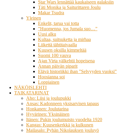
Star Wars lennättää kaukaiseen galaksiin
Täti Monika ja Saiturittaren Joulu
Makar Tsudra
Yleinen
Enkelit, tarua vai totta
”Huomenna, jos Jumala suo…”
Uusi alku
Kultaa, suitsuketta ja mirhaa
Liikettä tähtitaivaalla
Kuusen oksilla kimmeltää
Suomi 100 vauva
Ajan Virta välkehtii hopeisena
Annan päivän piparit
Elävä historiikki ihan ”Selvyyden vuoksi”
Hoosianna soi
Loppiainen
NÄKÖISLEHTI
TAIKATARINAT
Aho: Liisi ja joulupukki
Ansas: Kadonneen yksisarvisen tapaus
Honkanen: Joulutarina
Hyvärinen: Yksinäinen
Itänen: Pukin joulumuisto vuodelta 1920
Kangas: Kuusenkerkkä ja kulkunen
Mailasalo: Pyhän Nikolauksen jouluyö