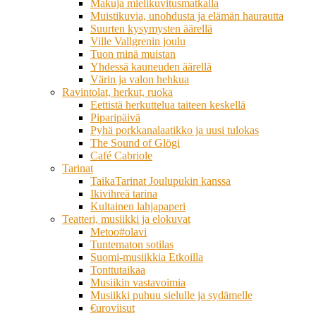
Makuja mielikuvitusmatkalla
Muistikuvia, unohdusta ja elämän haurautta
Suurten kysymysten äärellä
Ville Vallgrenin joulu
Tuon minä muistan
Yhdessä kauneuden äärellä
Värin ja valon hehkua
Ravintolat, herkut, ruoka
Eettistä herkuttelua taiteen keskellä
Piparipäivä
Pyhä porkkanalaatikko ja uusi tulokas
The Sound of Glögi
Café Cabriole
Tarinat
TaikaTarinat Joulupukin kanssa
Ikivihreä tarina
Kultainen lahjapaperi
Teatteri, musiikki ja elokuvat
Metoo#olavi
Tuntematon sotilas
Suomi-musiikkia Etkoilla
Tonttutaikaa
Musiikin vastavoimia
Musiikki puhuu sielulle ja sydämelle
€uroviisut