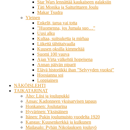
Star Wars lennättää kaukaiseen galaksiin
Täti Monika ja Saiturittaren Joulu
Makar Tsudra
Yleinen
Enkelit, tarua vai totta
”Huomenna, jos Jumala suo…”
Uusi alku
Kultaa, suitsuketta ja mirhaa
Liikettä tähtitaivaalla
Kuusen oksilla kimmeltää
Suomi 100 vauva
Ajan Virta välkehtii hopeisena
Annan päivän piparit
Elävä historiikki ihan ”Selvyyden vuoksi”
Hoosianna soi
Loppiainen
NÄKÖISLEHTI
TAIKATARINAT
Aho: Liisi ja joulupukki
Ansas: Kadonneen yksisarvisen tapaus
Honkanen: Joulutarina
Hyvärinen: Yksinäinen
Itänen: Pukin joulumuisto vuodelta 1920
Kangas: Kuusenkerkkä ja kulkunen
Mailasalo: Pyhän Nikolauksen jouluyö