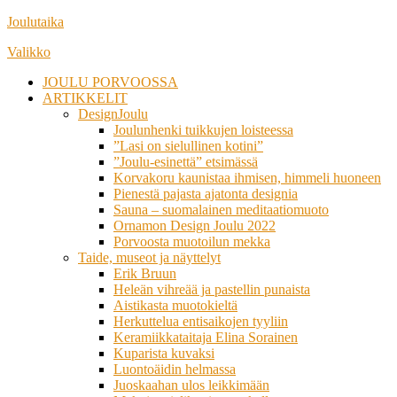
Siirry
Joulutaika
suoraan
Valikko
sisältöön
JOULU PORVOOSSA
ARTIKKELIT
DesignJoulu
Joulunhenki tuikkujen loisteessa
”Lasi on sielullinen kotini”
”Joulu-esinettä” etsimässä
Korvakoru kaunistaa ihmisen, himmeli huoneen
Pienestä pajasta ajatonta designia
Sauna – suomalainen meditaatiomuoto
Ornamon Design Joulu 2022
Porvoosta muotoilun mekka
Taide, museot ja näyttelyt
Erik Bruun
Heleän vihreää ja pastellin punaista
Aistikasta muotokieltä
Herkuttelua entisaikojen tyyliin
Keramiikkataitaja Elina Sorainen
Kuparista kuvaksi
Luontoäidin helmassa
Juoskaahan ulos leikkimään