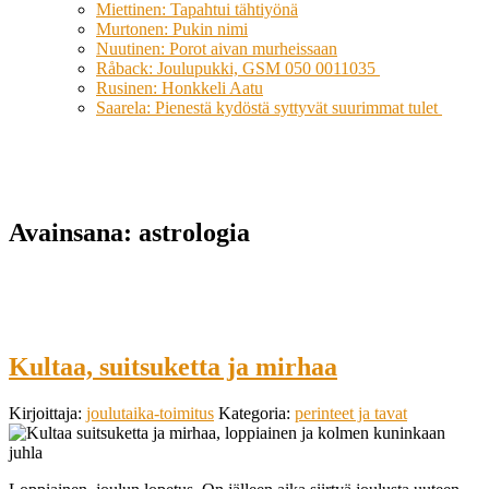
Miettinen: Tapahtui tähtiyönä
Murtonen: Pukin nimi
Nuutinen: Porot aivan murheissaan
Råback: Joulupukki, GSM 050 0011035
Rusinen: Honkkeli Aatu
Saarela: Pienestä kydöstä syttyvät suurimmat tulet
Avainsana:
astrologia
Kultaa, suitsuketta ja mirhaa
Kirjoittaja:
joulutaika-toimitus
Kategoria:
perinteet ja tavat