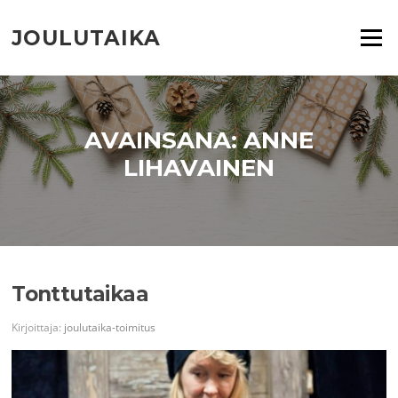
Siirry
suoraan
JOULUTAIKA
Valikko
sisältöön
AVAINSANA:
ANNE
LIHAVAINEN
Tonttutaikaa
Kirjoittaja:
joulutaika-toimitus