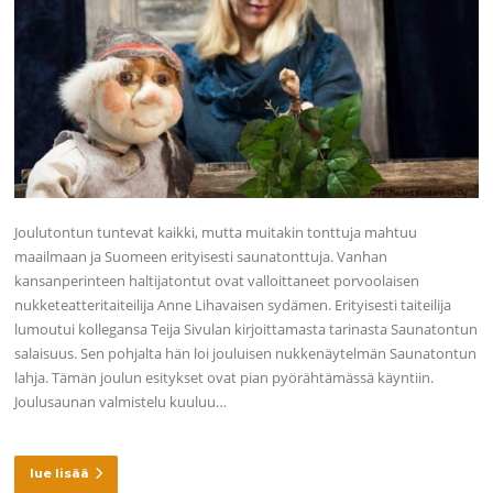
Joulutontun tuntevat kaikki, mutta muitakin tonttuja mahtuu
maailmaan ja Suomeen erityisesti saunatonttuja. Vanhan
kansanperinteen haltijatontut ovat valloittaneet porvoolaisen
nukketeatteritaiteilija Anne Lihavaisen sydämen. Erityisesti taiteilija
lumoutui kollegansa Teija Sivulan kirjoittamasta tarinasta Saunatontun
salaisuus. Sen pohjalta hän loi jouluisen nukkenäytelmän Saunatontun
lahja. Tämän joulun esitykset ovat pian pyörähtämässä käyntiin.
Joulusaunan valmistelu kuuluu…
lue lisää