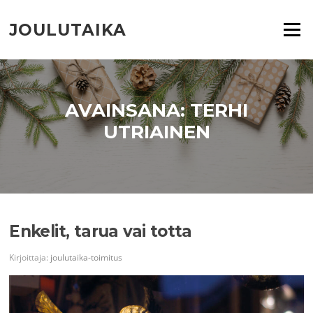
Siirry
suoraan
JOULUTAIKA
Valikko
sisältöön
AVAINSANA:
TERHI
UTRIAINEN
Enkelit, tarua vai totta
Kirjoittaja:
joulutaika-toimitus