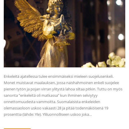
Enkeleitä ajatellessa tulee ensimmäiseksi mieleen suojelusenkeli.
Monet muistavat maalauksen, jossa naishahmoinen enkeli suojelee
pienen tytön ja pojan virran ylitystä lahoa siltaa pitkin. Tuttu on myös
sanonta ”enkeleitä oli matkassa” kun ihminen selviytyy
onnettomuudesta vammoitta. Suomalaisista enkeleiden
olemassaoloon uskoo vakaasti 28 ja pitää todennäköisenä 19
prosenttia (lähde: Yle). Yliluonnolliseen uskoo joka…