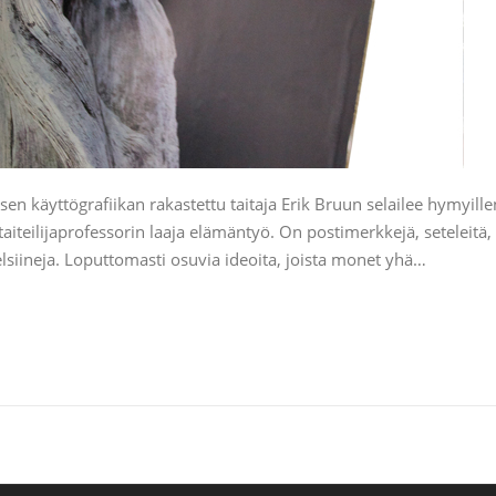
yttögrafiikan rakastettu taitaja Erik Bruun selailee hymyillen
iteilijaprofessorin laaja elämäntyö. On postimerkkejä, seteleitä,
siineja. Loputtomasti osuvia ideoita, joista monet yhä…