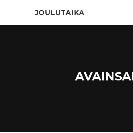
Siirry
suoraan
JOULUTAIKA
sisältöön
AVAINSA