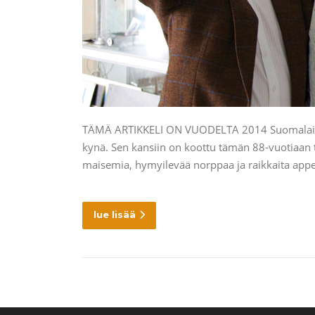
TÄMÄ ARTIKKELI ON VUODELTA 2014 Suomalaisen kä
kynä. Sen kansiin on koottu tämän 88-vuotiaan ta
maisemia, hymyilevää norppaa ja raikkaita appel
lue lisää