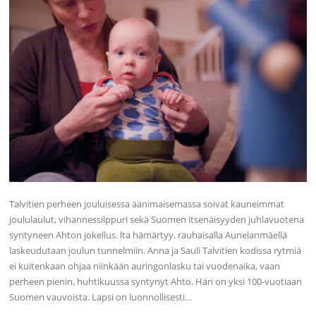
Talvitien perheen jouluisessa äänimaisemassa soivat kauneimmat
joululaulut, vihannessilppuri sekä Suomen itsenäisyyden juhlavuotena
syntyneen Ahton jokellus. lta hämärtyy, rauhaisalla Aunelanmäellä
laskeudutaan joulun tunnelmiin. Anna ja Sauli Talvitien kodissa rytmiä
ei kuitenkaan ohjaa niinkään auringonlasku tai vuodenaika, vaan
perheen pienin, huhtikuussa syntynyt Ahto. Hän on yksi 100-vuotiaan
Suomen vauvoista. Lapsi on luonnollisesti…