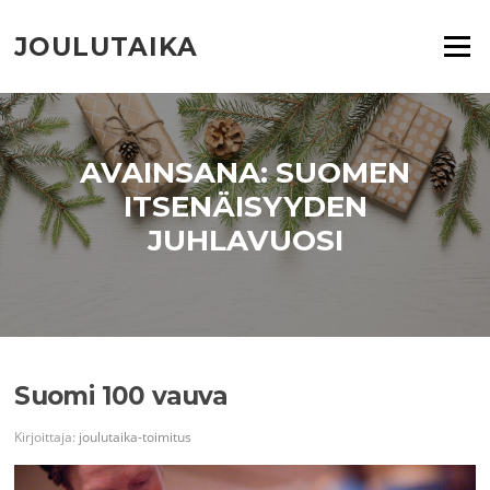
Siirry
suoraan
JOULUTAIKA
Valikko
sisältöön
AVAINSANA:
SUOMEN
ITSENÄISYYDEN
JUHLAVUOSI
Suomi 100 vauva
Kirjoittaja:
joulutaika-toimitus