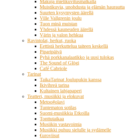
Makuja mielikuvitusmatkalla
Muistikuvia, unohdusta ja elämän haurautta
Suurten kysymysten äärellä
Ville Vallgrenin joulu
Tuon minä muistan
Yhdessä kauneuden äärellä
Värin ja valon hehkua
Ravintolat, herkut, ruoka
Eettistä herkuttelua taiteen keskellä
Piparipäivä
Pyhä porkkanalaatikko ja uusi tulokas
The Sound of Glögi
Café Cabriole
Tarinat
TaikaTarinat Joulupukin kanssa
Ikivihreä tarina
Kultainen lahjapaperi
Teatteri, musiikki ja elokuvat
Metoo#olavi
Tuntematon sotilas
Suomi-musiikkia Etkoilla
Tonttutaikaa
Musiikin vastavoimia
Musiikki puhuu sielulle ja sydämelle
€uroviisut