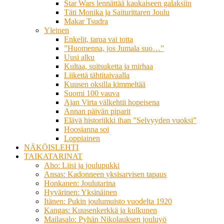
Star Wars lennättää kaukaiseen galaksiin
Täti Monika ja Saiturittaren Joulu
Makar Tsudra
Yleinen
Enkelit, tarua vai totta
”Huomenna, jos Jumala suo…”
Uusi alku
Kultaa, suitsuketta ja mirhaa
Liikettä tähtitaivaalla
Kuusen oksilla kimmeltää
Suomi 100 vauva
Ajan Virta välkehtii hopeisena
Annan päivän piparit
Elävä historiikki ihan ”Selvyyden vuoksi”
Hoosianna soi
Loppiainen
NÄKÖISLEHTI
TAIKATARINAT
Aho: Liisi ja joulupukki
Ansas: Kadonneen yksisarvisen tapaus
Honkanen: Joulutarina
Hyvärinen: Yksinäinen
Itänen: Pukin joulumuisto vuodelta 1920
Kangas: Kuusenkerkkä ja kulkunen
Mailasalo: Pyhän Nikolauksen jouluyö