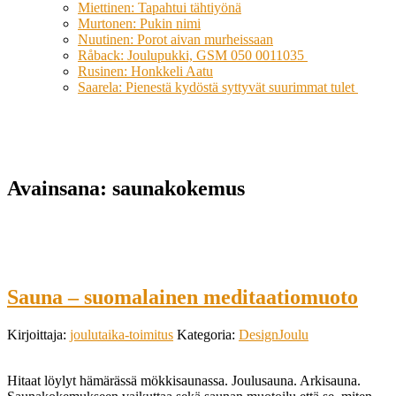
Miettinen: Tapahtui tähtiyönä
Murtonen: Pukin nimi
Nuutinen: Porot aivan murheissaan
Råback: Joulupukki, GSM 050 0011035
Rusinen: Honkkeli Aatu
Saarela: Pienestä kydöstä syttyvät suurimmat tulet
Avainsana:
saunakokemus
Sauna – suomalainen meditaatiomuoto
Kirjoittaja:
joulutaika-toimitus
Kategoria:
DesignJoulu
Hitaat löylyt hämärässä mökkisaunassa. Joulusauna. Arkisauna.