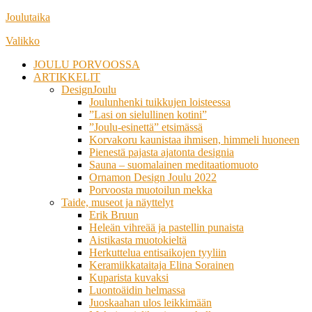
Siirry
Joulutaika
suoraan
Valikko
sisältöön
JOULU PORVOOSSA
ARTIKKELIT
DesignJoulu
Joulunhenki tuikkujen loisteessa
”Lasi on sielullinen kotini”
”Joulu-esinettä” etsimässä
Korvakoru kaunistaa ihmisen, himmeli huoneen
Pienestä pajasta ajatonta designia
Sauna – suomalainen meditaatiomuoto
Ornamon Design Joulu 2022
Porvoosta muotoilun mekka
Taide, museot ja näyttelyt
Erik Bruun
Heleän vihreää ja pastellin punaista
Aistikasta muotokieltä
Herkuttelua entisaikojen tyyliin
Keramiikkataitaja Elina Sorainen
Kuparista kuvaksi
Luontoäidin helmassa
Juoskaahan ulos leikkimään