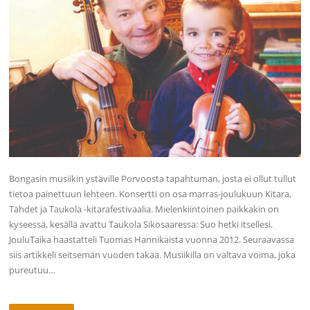
Bongasin musiikin ystäville Porvoosta tapahtuman, josta ei ollut tullut
tietoa painettuun lehteen. Konsertti on osa marras-joulukuun Kitara,
Tähdet ja Taukola -kitarafestivaalia. Mielenkiintoinen paikkakin on
kyseessä, kesällä avattu Taukola Sikosaaressa: Suo hetki itsellesi.
JouluTaika haastatteli Tuomas Hannikaista vuonna 2012. Seuraavassa
siis artikkeli seitsemän vuoden takaa. Musiikilla on valtava voima, joka
pureutuu…