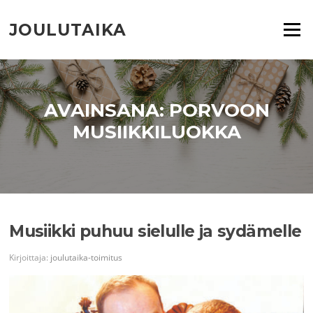
Siirry
suoraan
JOULUTAIKA
Valikko
sisältöön
AVAINSANA:
PORVOON
MUSIIKKILUOKKA
Musiikki puhuu sielulle ja sydämelle
Kirjoittaja:
joulutaika-toimitus