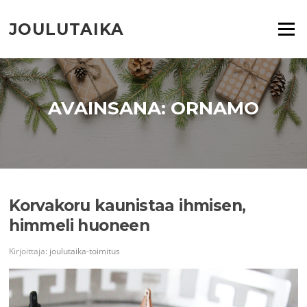
Siirry
suoraan
JOULUTAIKA
Valikko
sisältöön
AVAINSANA:
ORNAMO
Korvakoru kaunistaa ihmisen,
himmeli huoneen
Kirjoittaja:
joulutaika-toimitus