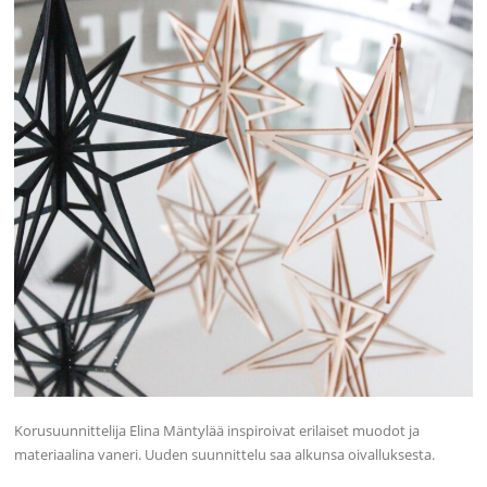
Korusuunnittelija Elina Mäntylää inspiroivat erilaiset muodot ja
materiaalina vaneri. Uuden suunnittelu saa alkunsa oivalluksesta.