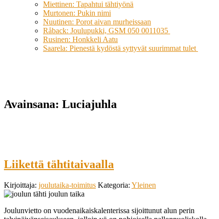
Miettinen: Tapahtui tähtiyönä
Murtonen: Pukin nimi
Nuutinen: Porot aivan murheissaan
Råback: Joulupukki, GSM 050 0011035
Rusinen: Honkkeli Aatu
Saarela: Pienestä kydöstä syttyvät suurimmat tulet
Avainsana:
Luciajuhla
Liikettä tähtitaivaalla
Kirjoittaja:
joulutaika-toimitus
Kategoria:
Yleinen
Joulunvietto on vuodenaikaiskalenterissa sijoittunut alun perin