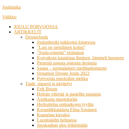
Siirry
Joulutaika
suoraan
Valikko
sisältöön
JOULU PORVOOSSA
ARTIKKELIT
DesignJoulu
Joulunhenki tuikkujen loisteessa
”Lasi on sielullinen kotini”
”Joulu-esinettä” etsimässä
Korvakoru kaunistaa ihmisen, himmeli huoneen
Pienestä pajasta ajatonta designia
Sauna – suomalainen meditaatiomuoto
Ornamon Design Joulu 2022
Porvoosta muotoilun mekka
Taide, museot ja näyttelyt
Erik Bruun
Heleän vihreää ja pastellin punaista
Aistikasta muotokieltä
Herkuttelua entisaikojen tyyliin
Keramiikkataitaja Elina Sorainen
Kuparista kuvaksi
Luontoäidin helmassa
Juoskaahan ulos leikkimään