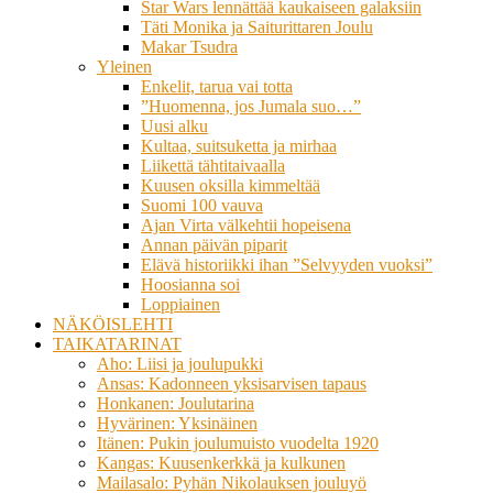
Star Wars lennättää kaukaiseen galaksiin
Täti Monika ja Saiturittaren Joulu
Makar Tsudra
Yleinen
Enkelit, tarua vai totta
”Huomenna, jos Jumala suo…”
Uusi alku
Kultaa, suitsuketta ja mirhaa
Liikettä tähtitaivaalla
Kuusen oksilla kimmeltää
Suomi 100 vauva
Ajan Virta välkehtii hopeisena
Annan päivän piparit
Elävä historiikki ihan ”Selvyyden vuoksi”
Hoosianna soi
Loppiainen
NÄKÖISLEHTI
TAIKATARINAT
Aho: Liisi ja joulupukki
Ansas: Kadonneen yksisarvisen tapaus
Honkanen: Joulutarina
Hyvärinen: Yksinäinen
Itänen: Pukin joulumuisto vuodelta 1920
Kangas: Kuusenkerkkä ja kulkunen
Mailasalo: Pyhän Nikolauksen jouluyö