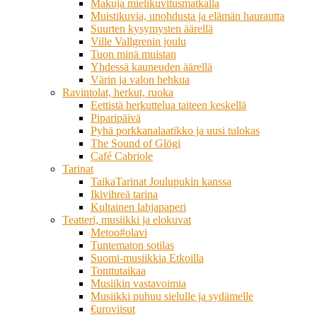
Makuja mielikuvitusmatkalla
Muistikuvia, unohdusta ja elämän haurautta
Suurten kysymysten äärellä
Ville Vallgrenin joulu
Tuon minä muistan
Yhdessä kauneuden äärellä
Värin ja valon hehkua
Ravintolat, herkut, ruoka
Eettistä herkuttelua taiteen keskellä
Piparipäivä
Pyhä porkkanalaatikko ja uusi tulokas
The Sound of Glögi
Café Cabriole
Tarinat
TaikaTarinat Joulupukin kanssa
Ikivihreä tarina
Kultainen lahjapaperi
Teatteri, musiikki ja elokuvat
Metoo#olavi
Tuntematon sotilas
Suomi-musiikkia Etkoilla
Tonttutaikaa
Musiikin vastavoimia
Musiikki puhuu sielulle ja sydämelle
€uroviisut