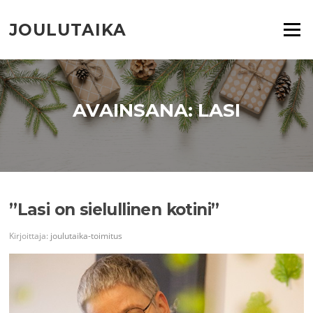
Siirry
suoraan
JOULUTAIKA
Valikko
sisältöön
AVAINSANA:
LASI
”Lasi on sielullinen kotini”
Kirjoittaja:
joulutaika-toimitus