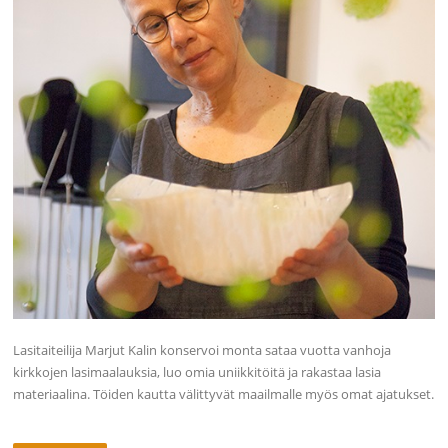
Lasitaiteilija Marjut Kalin konservoi monta sataa vuotta vanhoja
kirkkojen lasimaalauksia, luo omia uniikkitöitä ja rakastaa lasia
materiaalina. Töiden kautta välittyvät maailmalle myös omat ajatukset.