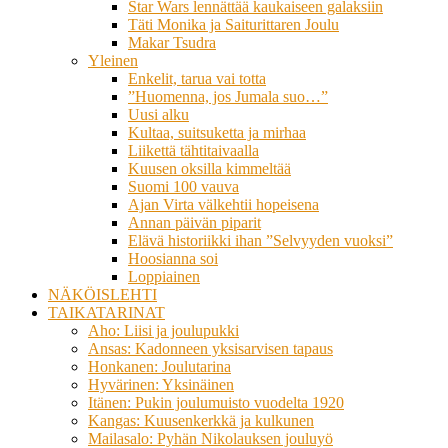
Star Wars lennättää kaukaiseen galaksiin
Täti Monika ja Saiturittaren Joulu
Makar Tsudra
Yleinen
Enkelit, tarua vai totta
”Huomenna, jos Jumala suo…”
Uusi alku
Kultaa, suitsuketta ja mirhaa
Liikettä tähtitaivaalla
Kuusen oksilla kimmeltää
Suomi 100 vauva
Ajan Virta välkehtii hopeisena
Annan päivän piparit
Elävä historiikki ihan ”Selvyyden vuoksi”
Hoosianna soi
Loppiainen
NÄKÖISLEHTI
TAIKATARINAT
Aho: Liisi ja joulupukki
Ansas: Kadonneen yksisarvisen tapaus
Honkanen: Joulutarina
Hyvärinen: Yksinäinen
Itänen: Pukin joulumuisto vuodelta 1920
Kangas: Kuusenkerkkä ja kulkunen
Mailasalo: Pyhän Nikolauksen jouluyö