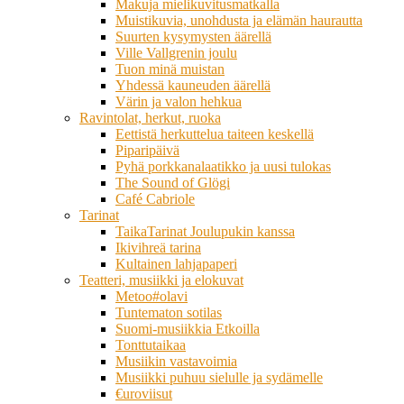
Makuja mielikuvitusmatkalla
Muistikuvia, unohdusta ja elämän haurautta
Suurten kysymysten äärellä
Ville Vallgrenin joulu
Tuon minä muistan
Yhdessä kauneuden äärellä
Värin ja valon hehkua
Ravintolat, herkut, ruoka
Eettistä herkuttelua taiteen keskellä
Piparipäivä
Pyhä porkkanalaatikko ja uusi tulokas
The Sound of Glögi
Café Cabriole
Tarinat
TaikaTarinat Joulupukin kanssa
Ikivihreä tarina
Kultainen lahjapaperi
Teatteri, musiikki ja elokuvat
Metoo#olavi
Tuntematon sotilas
Suomi-musiikkia Etkoilla
Tonttutaikaa
Musiikin vastavoimia
Musiikki puhuu sielulle ja sydämelle
€uroviisut