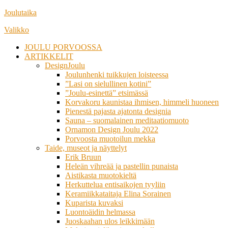
Siirry
Joulutaika
suoraan
Valikko
sisältöön
JOULU PORVOOSSA
ARTIKKELIT
DesignJoulu
Joulunhenki tuikkujen loisteessa
”Lasi on sielullinen kotini”
”Joulu-esinettä” etsimässä
Korvakoru kaunistaa ihmisen, himmeli huoneen
Pienestä pajasta ajatonta designia
Sauna – suomalainen meditaatiomuoto
Ornamon Design Joulu 2022
Porvoosta muotoilun mekka
Taide, museot ja näyttelyt
Erik Bruun
Heleän vihreää ja pastellin punaista
Aistikasta muotokieltä
Herkuttelua entisaikojen tyyliin
Keramiikkataitaja Elina Sorainen
Kuparista kuvaksi
Luontoäidin helmassa
Juoskaahan ulos leikkimään