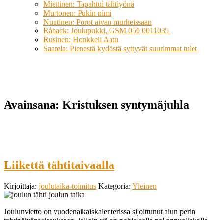
Miettinen: Tapahtui tähtiyönä
Murtonen: Pukin nimi
Nuutinen: Porot aivan murheissaan
Råback: Joulupukki, GSM 050 0011035
Rusinen: Honkkeli Aatu
Saarela: Pienestä kydöstä syttyvät suurimmat tulet
Avainsana:
Kristuksen syntymäjuhla
Liikettä tähtitaivaalla
Kirjoittaja:
joulutaika-toimitus
Kategoria:
Yleinen
Joulunvietto on vuodenaikaiskalenterissa sijoittunut alun perin