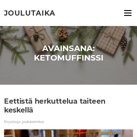
Siirry
suoraan
JOULUTAIKA
Valikko
sisältöön
AVAINSANA:
KETOMUFFINSSI
Eettistä herkuttelua taiteen
keskellä
Kirjoittaja:
joulutoimitus