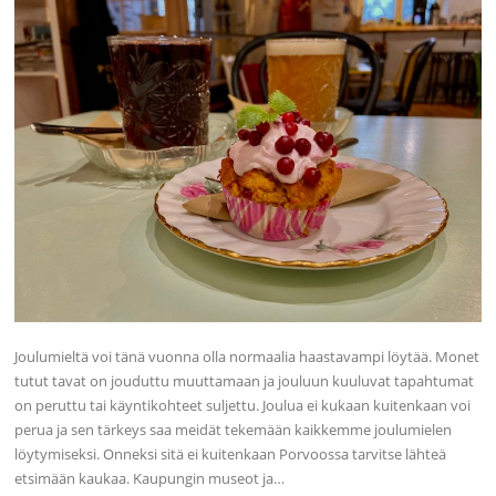
Joulumieltä voi tänä vuonna olla normaalia haastavampi löytää. Monet
tutut tavat on jouduttu muuttamaan ja jouluun kuuluvat tapahtumat
on peruttu tai käyntikohteet suljettu. Joulua ei kukaan kuitenkaan voi
perua ja sen tärkeys saa meidät tekemään kaikkemme joulumielen
löytymiseksi. Onneksi sitä ei kuitenkaan Porvoossa tarvitse lähteä
etsimään kaukaa. Kaupungin museot ja…