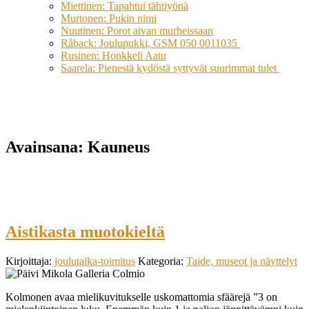
Miettinen: Tapahtui tähtiyönä
Murtonen: Pukin nimi
Nuutinen: Porot aivan murheissaan
Råback: Joulupukki, GSM 050 0011035
Rusinen: Honkkeli Aatu
Saarela: Pienestä kydöstä syttyvät suurimmat tulet
Avainsana:
Kauneus
Aistikasta muotokieltä
Kirjoittaja:
joulutaika-toimitus
Kategoria:
Taide, museot ja näyttelyt
Kolmonen avaa mielikuvitukselle uskomattomia sfäärejä ”3 on