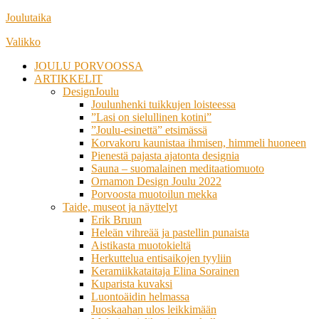
Siirry
Joulutaika
suoraan
Valikko
sisältöön
JOULU PORVOOSSA
ARTIKKELIT
DesignJoulu
Joulunhenki tuikkujen loisteessa
”Lasi on sielullinen kotini”
”Joulu-esinettä” etsimässä
Korvakoru kaunistaa ihmisen, himmeli huoneen
Pienestä pajasta ajatonta designia
Sauna – suomalainen meditaatiomuoto
Ornamon Design Joulu 2022
Porvoosta muotoilun mekka
Taide, museot ja näyttelyt
Erik Bruun
Heleän vihreää ja pastellin punaista
Aistikasta muotokieltä
Herkuttelua entisaikojen tyyliin
Keramiikkataitaja Elina Sorainen
Kuparista kuvaksi
Luontoäidin helmassa
Juoskaahan ulos leikkimään