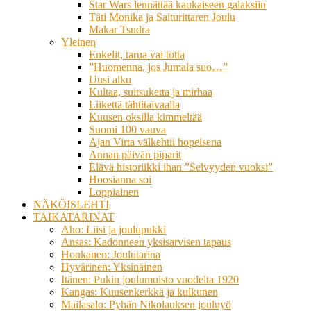
Star Wars lennättää kaukaiseen galaksiin
Täti Monika ja Saiturittaren Joulu
Makar Tsudra
Yleinen
Enkelit, tarua vai totta
”Huomenna, jos Jumala suo…”
Uusi alku
Kultaa, suitsuketta ja mirhaa
Liikettä tähtitaivaalla
Kuusen oksilla kimmeltää
Suomi 100 vauva
Ajan Virta välkehtii hopeisena
Annan päivän piparit
Elävä historiikki ihan ”Selvyyden vuoksi”
Hoosianna soi
Loppiainen
NÄKÖISLEHTI
TAIKATARINAT
Aho: Liisi ja joulupukki
Ansas: Kadonneen yksisarvisen tapaus
Honkanen: Joulutarina
Hyvärinen: Yksinäinen
Itänen: Pukin joulumuisto vuodelta 1920
Kangas: Kuusenkerkkä ja kulkunen
Mailasalo: Pyhän Nikolauksen jouluyö