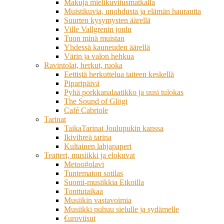
Makuja mielikuvitusmatkalla
Muistikuvia, unohdusta ja elämän haurautta
Suurten kysymysten äärellä
Ville Vallgrenin joulu
Tuon minä muistan
Yhdessä kauneuden äärellä
Värin ja valon hehkua
Ravintolat, herkut, ruoka
Eettistä herkuttelua taiteen keskellä
Piparipäivä
Pyhä porkkanalaatikko ja uusi tulokas
The Sound of Glögi
Café Cabriole
Tarinat
TaikaTarinat Joulupukin kanssa
Ikivihreä tarina
Kultainen lahjapaperi
Teatteri, musiikki ja elokuvat
Metoo#olavi
Tuntematon sotilas
Suomi-musiikkia Etkoilla
Tonttutaikaa
Musiikin vastavoimia
Musiikki puhuu sielulle ja sydämelle
€uroviisut