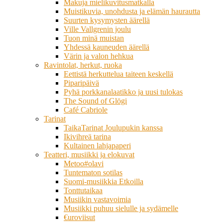
Makuja mielikuvitusmatkalla
Muistikuvia, unohdusta ja elämän haurautta
Suurten kysymysten äärellä
Ville Vallgrenin joulu
Tuon minä muistan
Yhdessä kauneuden äärellä
Värin ja valon hehkua
Ravintolat, herkut, ruoka
Eettistä herkuttelua taiteen keskellä
Piparipäivä
Pyhä porkkanalaatikko ja uusi tulokas
The Sound of Glögi
Café Cabriole
Tarinat
TaikaTarinat Joulupukin kanssa
Ikivihreä tarina
Kultainen lahjapaperi
Teatteri, musiikki ja elokuvat
Metoo#olavi
Tuntematon sotilas
Suomi-musiikkia Etkoilla
Tonttutaikaa
Musiikin vastavoimia
Musiikki puhuu sielulle ja sydämelle
€uroviisut