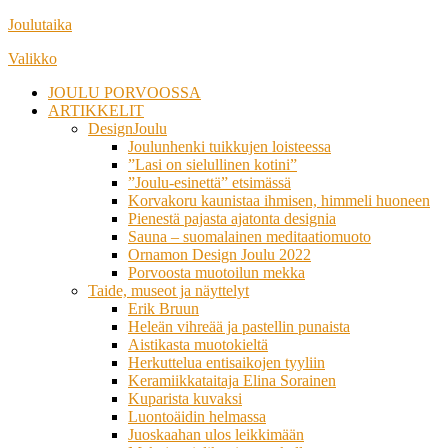
Siirry
Joulutaika
suoraan
Valikko
sisältöön
JOULU PORVOOSSA
ARTIKKELIT
DesignJoulu
Joulunhenki tuikkujen loisteessa
”Lasi on sielullinen kotini”
”Joulu-esinettä” etsimässä
Korvakoru kaunistaa ihmisen, himmeli huoneen
Pienestä pajasta ajatonta designia
Sauna – suomalainen meditaatiomuoto
Ornamon Design Joulu 2022
Porvoosta muotoilun mekka
Taide, museot ja näyttelyt
Erik Bruun
Heleän vihreää ja pastellin punaista
Aistikasta muotokieltä
Herkuttelua entisaikojen tyyliin
Keramiikkataitaja Elina Sorainen
Kuparista kuvaksi
Luontoäidin helmassa
Juoskaahan ulos leikkimään