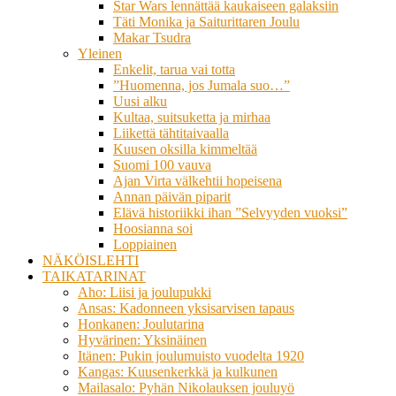
Star Wars lennättää kaukaiseen galaksiin
Täti Monika ja Saiturittaren Joulu
Makar Tsudra
Yleinen
Enkelit, tarua vai totta
”Huomenna, jos Jumala suo…”
Uusi alku
Kultaa, suitsuketta ja mirhaa
Liikettä tähtitaivaalla
Kuusen oksilla kimmeltää
Suomi 100 vauva
Ajan Virta välkehtii hopeisena
Annan päivän piparit
Elävä historiikki ihan ”Selvyyden vuoksi”
Hoosianna soi
Loppiainen
NÄKÖISLEHTI
TAIKATARINAT
Aho: Liisi ja joulupukki
Ansas: Kadonneen yksisarvisen tapaus
Honkanen: Joulutarina
Hyvärinen: Yksinäinen
Itänen: Pukin joulumuisto vuodelta 1920
Kangas: Kuusenkerkkä ja kulkunen
Mailasalo: Pyhän Nikolauksen jouluyö