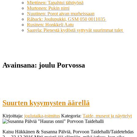
Miettinen: Tapahtui tähtiyönä
Murtonen: Pukin nimi
Nuutinen: Porot aivan murheissaan
Råback: Joulupukki, GSM 050 0011035
Rusinen: Honkkeli Aatu
Saarela: Pienestä kydöstä syttyvät suurimmat tulet
Avainsana:
joulu Porvossa
Suurten kysymysten äärellä
Kirjoittaja:
joulutaika-toimitus
Kategoria:
Taide, museot ja näyttelyt
Kaisu Häkkänen & Susanna Pälviä, Porvoon Taidehalli/Taidetehdas