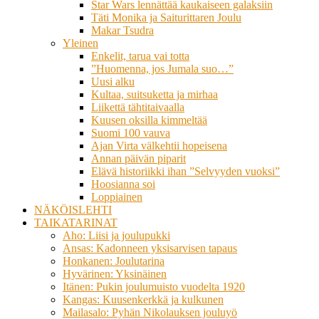
Star Wars lennättää kaukaiseen galaksiin
Täti Monika ja Saiturittaren Joulu
Makar Tsudra
Yleinen
Enkelit, tarua vai totta
”Huomenna, jos Jumala suo…”
Uusi alku
Kultaa, suitsuketta ja mirhaa
Liikettä tähtitaivaalla
Kuusen oksilla kimmeltää
Suomi 100 vauva
Ajan Virta välkehtii hopeisena
Annan päivän piparit
Elävä historiikki ihan ”Selvyyden vuoksi”
Hoosianna soi
Loppiainen
NÄKÖISLEHTI
TAIKATARINAT
Aho: Liisi ja joulupukki
Ansas: Kadonneen yksisarvisen tapaus
Honkanen: Joulutarina
Hyvärinen: Yksinäinen
Itänen: Pukin joulumuisto vuodelta 1920
Kangas: Kuusenkerkkä ja kulkunen
Mailasalo: Pyhän Nikolauksen jouluyö