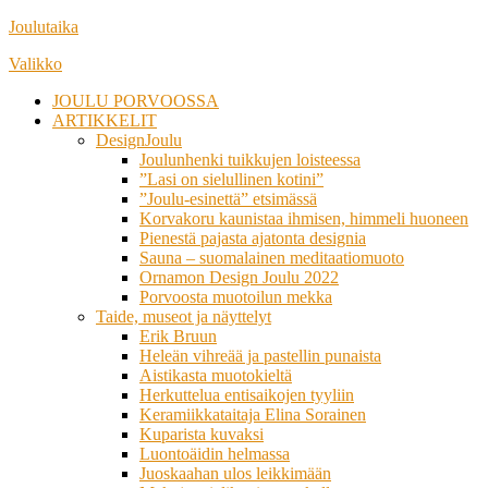
Siirry
Joulutaika
suoraan
Valikko
sisältöön
JOULU PORVOOSSA
ARTIKKELIT
DesignJoulu
Joulunhenki tuikkujen loisteessa
”Lasi on sielullinen kotini”
”Joulu-esinettä” etsimässä
Korvakoru kaunistaa ihmisen, himmeli huoneen
Pienestä pajasta ajatonta designia
Sauna – suomalainen meditaatiomuoto
Ornamon Design Joulu 2022
Porvoosta muotoilun mekka
Taide, museot ja näyttelyt
Erik Bruun
Heleän vihreää ja pastellin punaista
Aistikasta muotokieltä
Herkuttelua entisaikojen tyyliin
Keramiikkataitaja Elina Sorainen
Kuparista kuvaksi
Luontoäidin helmassa
Juoskaahan ulos leikkimään