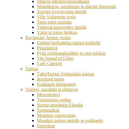
Makuja mielikuvitusmatkalla
Muistikuvia, unohdusta ja elämän haurautta
Suurten kysymysten äärellä
Ville Vallgrenin joulu
Tuon minä muistan
Yhdessä kauneuden äärellä
Värin ja valon hehkua
Ravintolat, herkut, ruoka
Eettistä herkuttelua taiteen keskellä
Piparipäivä
Pyhä porkkanalaatikko ja uusi tulokas
The Sound of Glögi
Café Cabriole
Tarinat
TaikaTarinat Joulupukin kanssa
Ikivihreä tarina
Kultainen lahjapaperi
Teatteri, musiikki ja elokuvat
Metoo#olavi
Tuntematon sotilas
Suomi-musiikkia Etkoilla
Tonttutaikaa
Musiikin vastavoimia
Musiikki puhuu sielulle ja sydämelle
€uroviisut