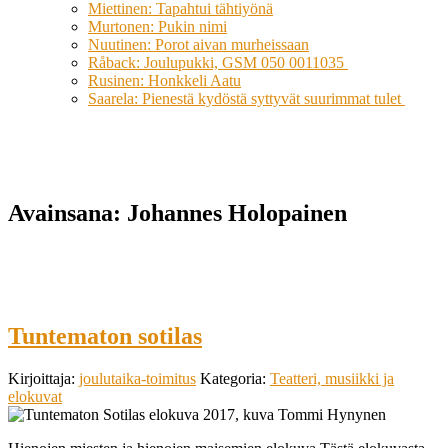
Miettinen: Tapahtui tähtiyönä
Murtonen: Pukin nimi
Nuutinen: Porot aivan murheissaan
Råback: Joulupukki, GSM 050 0011035
Rusinen: Honkkeli Aatu
Saarela: Pienestä kydöstä syttyvät suurimmat tulet
Avainsana:
Johannes Holopainen
Tuntematon sotilas
Kirjoittaja:
joulutaika-toimitus
Kategoria:
Teatteri, musiikki ja
elokuvat