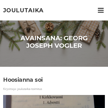
Siirry
suoraan
JOULUTAIKA
Valikko
sisältöön
AVAINSANA:
GEORG
JOSEPH VOGLER
Hoosianna soi
Kirjoittaja:
joulutaika-toimitus