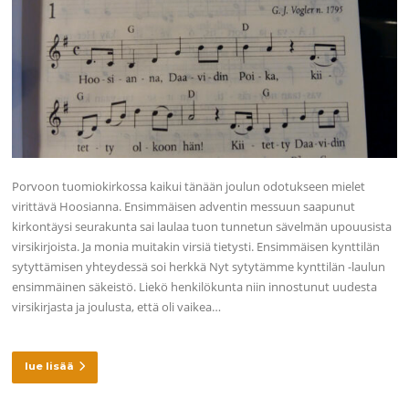
Porvoon tuomiokirkossa kaikui tänään joulun odotukseen mielet
virittävä Hoosianna. Ensimmäisen adventin messuun saapunut
kirkontäysi seurakunta sai laulaa tuon tunnetun sävelmän upouusista
virsikirjoista. Ja monia muitakin virsiä tietysti. Ensimmäisen kynttilän
sytyttämisen yhteydessä soi herkkä Nyt sytytämme kynttilän -laulun
ensimmäinen säkeistö. Liekö henkilökunta niin innostunut uudesta
virsikirjasta ja joulusta, että oli vaikea…
lue lisää