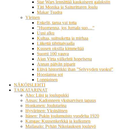
Star Wars lennättää kaukaiseen galaksiin
Täti Monika ja Saiturittaren Joulu
Makar Tsudra
Yleinen
Enkelit, tarua vai totta
”Huomenna, jos Jumala suo…”
Uusi alku
Kultaa, suitsuketta ja mirhaa
Liikettä tähtitaivaalla
Kuusen oksilla kimmeltää
Suomi 100 vauva
Ajan Virta välkehtii hopeisena
Annan päivän piparit
Elävä historiikki ihan ”Selvyyden vuoksi”
Hoosianna soi
Loppiainen
NÄKÖISLEHTI
TAIKATARINAT
Aho: Liisi ja joulupukki
Ansas: Kadonneen yksisarvisen tapaus
Honkanen: Joulutarina
Hyvärinen: Yksinäinen
Itänen: Pukin joulumuisto vuodelta 1920
Kangas: Kuusenkerkkä ja kulkunen
Mailasalo: Pyhän Nikolauksen jouluyö