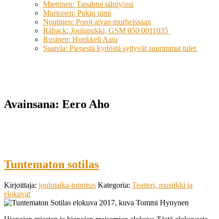
Miettinen: Tapahtui tähtiyönä
Murtonen: Pukin nimi
Nuutinen: Porot aivan murheissaan
Råback: Joulupukki, GSM 050 0011035
Rusinen: Honkkeli Aatu
Saarela: Pienestä kydöstä syttyvät suurimmat tulet
Avainsana:
Eero Aho
Tuntematon sotilas
Kirjoittaja:
joulutaika-toimitus
Kategoria:
Teatteri, musiikki ja
elokuvat