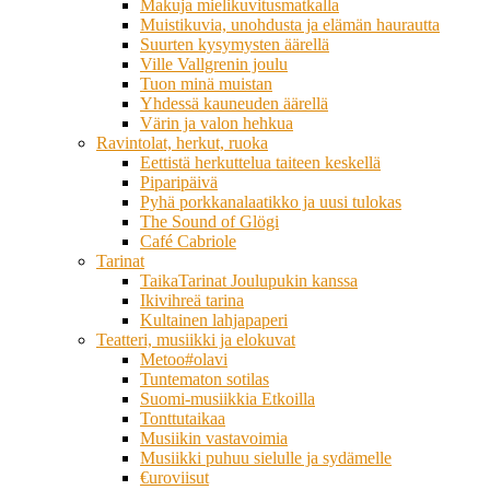
Makuja mielikuvitusmatkalla
Muistikuvia, unohdusta ja elämän haurautta
Suurten kysymysten äärellä
Ville Vallgrenin joulu
Tuon minä muistan
Yhdessä kauneuden äärellä
Värin ja valon hehkua
Ravintolat, herkut, ruoka
Eettistä herkuttelua taiteen keskellä
Piparipäivä
Pyhä porkkanalaatikko ja uusi tulokas
The Sound of Glögi
Café Cabriole
Tarinat
TaikaTarinat Joulupukin kanssa
Ikivihreä tarina
Kultainen lahjapaperi
Teatteri, musiikki ja elokuvat
Metoo#olavi
Tuntematon sotilas
Suomi-musiikkia Etkoilla
Tonttutaikaa
Musiikin vastavoimia
Musiikki puhuu sielulle ja sydämelle
€uroviisut