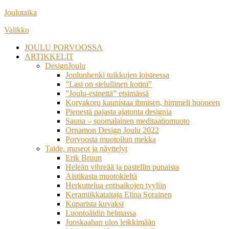
Siirry
Joulutaika
suoraan
Valikko
sisältöön
JOULU PORVOOSSA
ARTIKKELIT
DesignJoulu
Joulunhenki tuikkujen loisteessa
”Lasi on sielullinen kotini”
”Joulu-esinettä” etsimässä
Korvakoru kaunistaa ihmisen, himmeli huoneen
Pienestä pajasta ajatonta designia
Sauna – suomalainen meditaatiomuoto
Ornamon Design Joulu 2022
Porvoosta muotoilun mekka
Taide, museot ja näyttelyt
Erik Bruun
Heleän vihreää ja pastellin punaista
Aistikasta muotokieltä
Herkuttelua entisaikojen tyyliin
Keramiikkataitaja Elina Sorainen
Kuparista kuvaksi
Luontoäidin helmassa
Juoskaahan ulos leikkimään