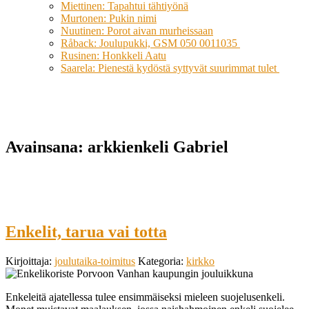
Miettinen: Tapahtui tähtiyönä
Murtonen: Pukin nimi
Nuutinen: Porot aivan murheissaan
Råback: Joulupukki, GSM 050 0011035
Rusinen: Honkkeli Aatu
Saarela: Pienestä kydöstä syttyvät suurimmat tulet
Avainsana:
arkkienkeli Gabriel
Enkelit, tarua vai totta
Kirjoittaja:
joulutaika-toimitus
Kategoria:
kirkko
Enkeleitä ajatellessa tulee ensimmäiseksi mieleen suojelusenkeli.