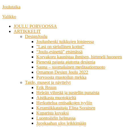
Siirry
Joulutaika
suoraan
Valikko
sisältöön
JOULU PORVOOSSA
ARTIKKELIT
DesignJoulu
Joulunhenki tuikkujen loisteessa
”Lasi on sielullinen kotini”
”Joulu-esinettä” etsimässä
Korvakoru kaunistaa ihmisen, himmeli huoneen
Pienestä pajasta ajatonta designia
Sauna – suomalainen meditaatiomuoto
Ornamon Design Joulu 2022
Porvoosta muotoilun mekka
Taide, museot ja näyttelyt
Erik Bruun
Heleän vihreää ja pastellin punaista
Aistikasta muotokieltä
Herkuttelua entisaikojen tyyliin
Keramiikkataitaja Elina Sorainen
Kuparista kuvaksi
Luontoäidin helmassa
Juoskaahan ulos leikkimään