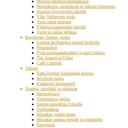
Makuja mielikuvitusmatkalla
Muistikuvia, unohdusta ja elämän haurautta
Suurten kysymysten äärellä
Ville Vallgrenin joulu
Tuon minä muistan
Yhdessä kauneuden äärellä
Värin ja valon hehkua
Ravintolat, herkut, ruoka
Eettistä herkuttelua taiteen keskellä
Piparipäivä
Pyhä porkkanalaatikko ja uusi tulokas
The Sound of Glögi
Café Cabriole
Tarinat
TaikaTarinat Joulupukin kanssa
Ikivihreä tarina
Kultainen lahjapaperi
Teatteri, musiikki ja elokuvat
Metoo#olavi
Tuntematon sotilas
Suomi-musiikkia Etkoilla
Tonttutaikaa
Musiikin vastavoimia
Musiikki puhuu sielulle ja sydämelle
€uroviisut