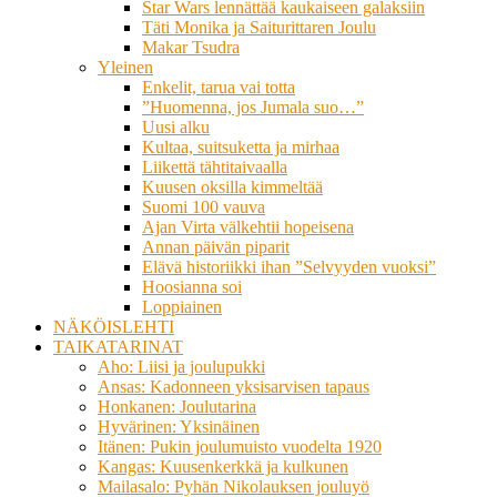
Star Wars lennättää kaukaiseen galaksiin
Täti Monika ja Saiturittaren Joulu
Makar Tsudra
Yleinen
Enkelit, tarua vai totta
”Huomenna, jos Jumala suo…”
Uusi alku
Kultaa, suitsuketta ja mirhaa
Liikettä tähtitaivaalla
Kuusen oksilla kimmeltää
Suomi 100 vauva
Ajan Virta välkehtii hopeisena
Annan päivän piparit
Elävä historiikki ihan ”Selvyyden vuoksi”
Hoosianna soi
Loppiainen
NÄKÖISLEHTI
TAIKATARINAT
Aho: Liisi ja joulupukki
Ansas: Kadonneen yksisarvisen tapaus
Honkanen: Joulutarina
Hyvärinen: Yksinäinen
Itänen: Pukin joulumuisto vuodelta 1920
Kangas: Kuusenkerkkä ja kulkunen
Mailasalo: Pyhän Nikolauksen jouluyö