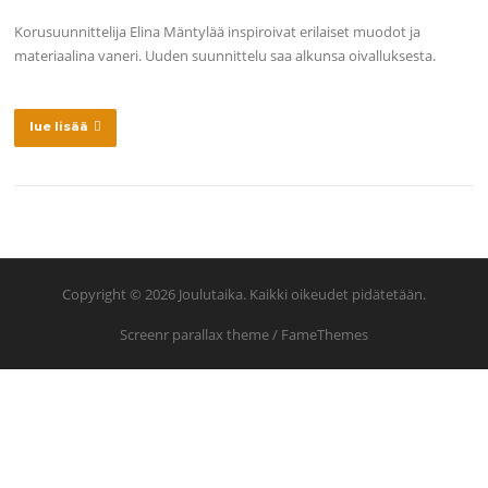
Korusuunnittelija Elina Mäntylää inspiroivat erilaiset muodot ja
materiaalina vaneri. Uuden suunnittelu saa alkunsa oivalluksesta.
lue lisää
Copyright © 2026 Joulutaika. Kaikki oikeudet pidätetään.
Screenr parallax theme
/ FameThemes