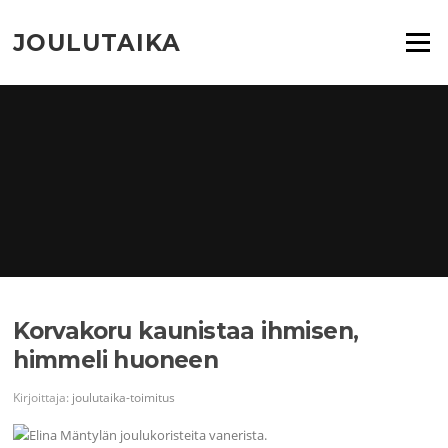
Siirry
suoraan
JOULUTAIKA
Valikko
sisältöön
Korvakoru kaunistaa ihmisen,
himmeli huoneen
Kirjoittaja:
joulutaika-toimitus