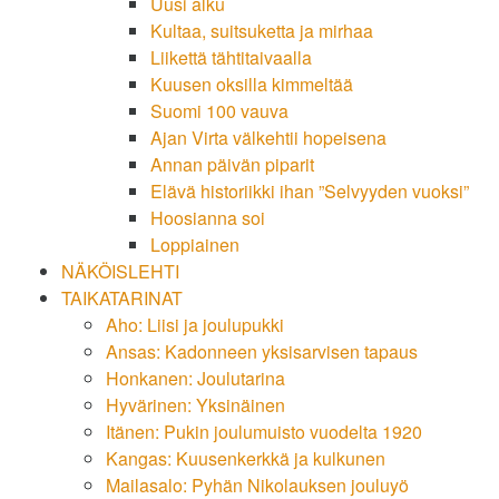
Uusi alku
Kultaa, suitsuketta ja mirhaa
Liikettä tähtitaivaalla
Kuusen oksilla kimmeltää
Suomi 100 vauva
Ajan Virta välkehtii hopeisena
Annan päivän piparit
Elävä historiikki ihan ”Selvyyden vuoksi”
Hoosianna soi
Loppiainen
NÄKÖISLEHTI
TAIKATARINAT
Aho: Liisi ja joulupukki
Ansas: Kadonneen yksisarvisen tapaus
Honkanen: Joulutarina
Hyvärinen: Yksinäinen
Itänen: Pukin joulumuisto vuodelta 1920
Kangas: Kuusenkerkkä ja kulkunen
Mailasalo: Pyhän Nikolauksen jouluyö