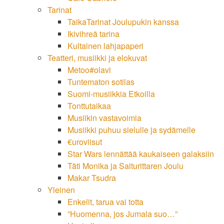
Tarinat
TaikaTarinat Joulupukin kanssa
Ikivihreä tarina
Kultainen lahjapaperi
Teatteri, musiikki ja elokuvat
Metoo#olavi
Tuntematon sotilas
Suomi-musiikkia Etkoilla
Tonttutaikaa
Musiikin vastavoimia
Musiikki puhuu sielulle ja sydämelle
€uroviisut
Star Wars lennättää kaukaiseen galaksiin
Täti Monika ja Saiturittaren Joulu
Makar Tsudra
Yleinen
Enkelit, tarua vai totta
”Huomenna, jos Jumala suo…”