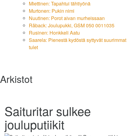
Miettinen: Tapahtui tähtiyönä
Murtonen: Pukin nimi
Nuutinen: Porot aivan murheissaan
Råback: Joulupukki, GSM 050 0011035
Rusinen: Honkkeli Aatu
Saarela: Pienestä kydöstä syttyvät suurimmat
tulet
Arkistot
Saituritar sulkee
jouluputiikit