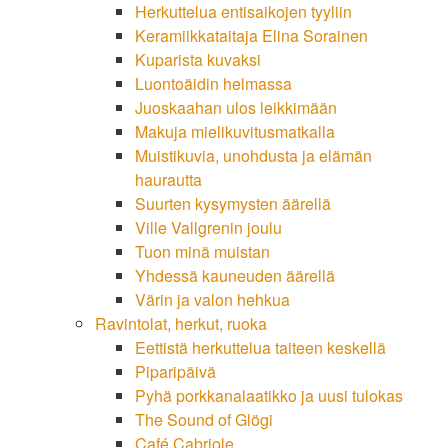
Herkuttelua entisaikojen tyyliin
Keramiikkataitaja Elina Sorainen
Kuparista kuvaksi
Luontoäidin helmassa
Juoskaahan ulos leikkimään
Makuja mielikuvitusmatkalla
Muistikuvia, unohdusta ja elämän
haurautta
Suurten kysymysten äärellä
Ville Vallgrenin joulu
Tuon minä muistan
Yhdessä kauneuden äärellä
Värin ja valon hehkua
Ravintolat, herkut, ruoka
Eettistä herkuttelua taiteen keskellä
Piparipäivä
Pyhä porkkanalaatikko ja uusi tulokas
The Sound of Glögi
Café Cabriole