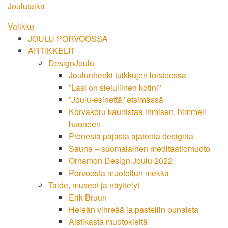
Siirry
Joulutaika
suoraan
Valikko
sisältöön
JOULU PORVOOSSA
ARTIKKELIT
DesignJoulu
Joulunhenki tuikkujen loisteessa
”Lasi on sielullinen kotini”
”Joulu-esinettä” etsimässä
Korvakoru kaunistaa ihmisen, himmeli
huoneen
Pienestä pajasta ajatonta designia
Sauna – suomalainen meditaatiomuoto
Ornamon Design Joulu 2022
Porvoosta muotoilun mekka
Taide, museot ja näyttelyt
Erik Bruun
Heleän vihreää ja pastellin punaista
Aistikasta muotokieltä