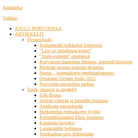
Siirry
Joulutaika
suoraan
Valikko
sisältöön
JOULU PORVOOSSA
ARTIKKELIT
DesignJoulu
Joulunhenki tuikkujen loisteessa
”Lasi on sielullinen kotini”
”Joulu-esinettä” etsimässä
Korvakoru kaunistaa ihmisen, himmeli huoneen
Pienestä pajasta ajatonta designia
Sauna – suomalainen meditaatiomuoto
Ornamon Design Joulu 2022
Porvoosta muotoilun mekka
Taide, museot ja näyttelyt
Erik Bruun
Heleän vihreää ja pastellin punaista
Aistikasta muotokieltä
Herkuttelua entisaikojen tyyliin
Keramiikkataitaja Elina Sorainen
Kuparista kuvaksi
Luontoäidin helmassa
Juoskaahan ulos leikkimään