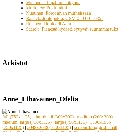
Miettinen: Tapahtui tähtiyönä
Murtonen: Pukin nimi
Nuutinen: Porot aivan murheissaan
Råback: Joulupukki, GSM 050 0011035
Rusinen: Honkkeli Aatu
Saarela: Pienestä kydöstä syttyvät suurimmat tulet
Arkistot
Anne_Lihavainen_Ofelia
full (750x1125)
|
thumbnail (300x300)
|
medium (200x300)
|
medium_large (750x1125)
|
large (750x1125)
|
1536x1536
(750x1125)
|
2048x2048 (750x1125)
|
screenr-blog-grid-small