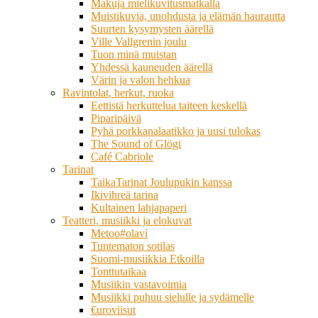
Makuja mielikuvitusmatkalla
Muistikuvia, unohdusta ja elämän haurautta
Suurten kysymysten äärellä
Ville Vallgrenin joulu
Tuon minä muistan
Yhdessä kauneuden äärellä
Värin ja valon hehkua
Ravintolat, herkut, ruoka
Eettistä herkuttelua taiteen keskellä
Piparipäivä
Pyhä porkkanalaatikko ja uusi tulokas
The Sound of Glögi
Café Cabriole
Tarinat
TaikaTarinat Joulupukin kanssa
Ikivihreä tarina
Kultainen lahjapaperi
Teatteri, musiikki ja elokuvat
Metoo#olavi
Tuntematon sotilas
Suomi-musiikkia Etkoilla
Tonttutaikaa
Musiikin vastavoimia
Musiikki puhuu sielulle ja sydämelle
€uroviisut