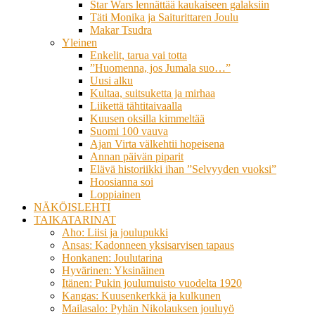
Star Wars lennättää kaukaiseen galaksiin
Täti Monika ja Saiturittaren Joulu
Makar Tsudra
Yleinen
Enkelit, tarua vai totta
”Huomenna, jos Jumala suo…”
Uusi alku
Kultaa, suitsuketta ja mirhaa
Liikettä tähtitaivaalla
Kuusen oksilla kimmeltää
Suomi 100 vauva
Ajan Virta välkehtii hopeisena
Annan päivän piparit
Elävä historiikki ihan ”Selvyyden vuoksi”
Hoosianna soi
Loppiainen
NÄKÖISLEHTI
TAIKATARINAT
Aho: Liisi ja joulupukki
Ansas: Kadonneen yksisarvisen tapaus
Honkanen: Joulutarina
Hyvärinen: Yksinäinen
Itänen: Pukin joulumuisto vuodelta 1920
Kangas: Kuusenkerkkä ja kulkunen
Mailasalo: Pyhän Nikolauksen jouluyö